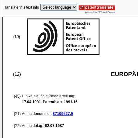
Translate this text into
(19)
EUROPÄI
(12)
(45)
Hinweis auf die Patenterteilung:
17.04.1991
Patentblatt 1991/16
(21)
Anmeldenummer:
87109527.9
(22)
Anmeldetag:
02.07.1987