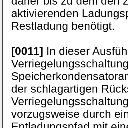
daher bis zu dem den 
aktivierenden Ladungs
Restladung benötigt.
[0011]
In dieser Ausfü
Verriegelungsschaltung 
Speicherkondensatoran
der schlagartigen Rück
Verriegelungsschaltun
vorzugsweise durch ein
Entladungspfad mit ei