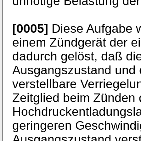
unnötige Belastung der
[0005]
Diese Aufgabe w
einem Zündgerät der e
dadurch gelöst, daß di
Ausgangszustand und 
verstellbare Verriegelu
Zeitglied beim Zünden 
Hochdruckentladungsla
geringeren Geschwindig
Ausgangszustand verstel