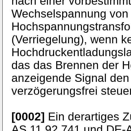
nach einer vorbestimmt
Wechselspannung von 
Hochspannungstransfor
(Verriegelung), wenn k
Hochdruckentladungslam
das das Brennen der 
anzeigende Signal den
verzögerungsfrei steuer
[0002]
Ein derartiges Z
AS 11 92 741 und DE-