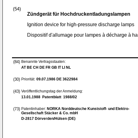
(54)
Zündgerät für Hochdruckentladungslampen
Ignition device for high-pressure discharge lamps
Dispositif d'allumage pour lampes à décharge à ha
(84)
Benannte Vertragsstaaten:
AT BE CH DE FR GB IT LI NL
(30)
Priorität:
09.07.1986
DE 3622984
(43)
Veröffentlichungstag der Anmeldung:
13.01.1988
Patentblatt 1988/02
(73)
Patentinhaber:
NORKA Norddeutsche Kunststoff- und Elektro-
Gesellschaft Stäcker & Co. mbH
D-2817 Dörverden/Hülsen (DE)