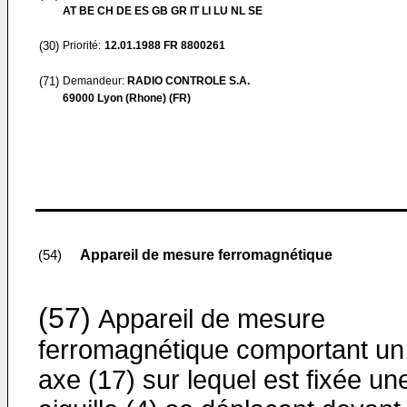
AT BE CH DE ES GB GR IT LI LU NL SE
(30)
Priorité:
12.01.1988
FR 8800261
(71)
Demandeur:
RADIO CONTROLE S.A.
69000 Lyon (Rhone) (FR)
Appareil de mesure ferromagnétique
(54)
(57)
Appareil de mesure
ferromagnétique compor­tant un
axe (17) sur lequel est fixée un