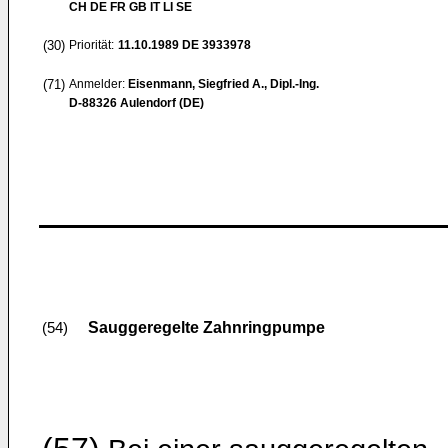
CH DE FR GB IT LI SE
(30)
Priorität:
11.10.1989
DE 3933978
(71)
Anmelder:
Eisenmann, Siegfried A., Dipl.-Ing.
D-88326 Aulendorf (DE)
Sauggeregelte Zahnringpumpe
(54)