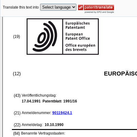
Translate this text into
(19)
EUROPÄIS
(12)
(43)
Veröffentlichungstag:
17.04.1991
Patentblatt 1991/16
(21)
Anmeldenummer:
90119424.1
(22)
Anmeldetag:
10.10.1990
(84)
Benannte Vertragsstaaten: