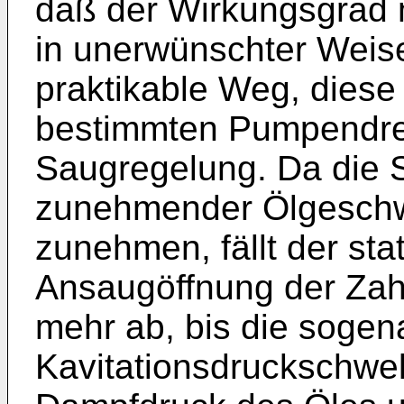
daß der Wirkungsgrad 
in uner­wünschter Weise
praktikable Weg, dies
bestimmten Pumpendreh
Saugregelung. Da die 
zunehmender Ölge­schwi
zunehmen, fällt der sta
Ansaugöffnung der Za
mehr ab, bis die sogen
Kavitationsdruckschwelle