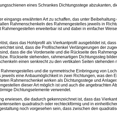
ndungsschienen eines Schrankes Dichtungsstege abzukanten, di
r eingangs erwähnten Art zu schaffen, das unter Beibehaltung e
 allen RahmenschenkeIn des Rahmengestelles jeweils in Richtu
t Rahmengestellen erweiterbar ist und dabei in einfacher Weis
st, dass das Hohlprofil als Vierkantprofil ausgebildet ist, das
htet sind, dass die Profilschenkel Verlängerungen der zugeo
 sind, dass die die Vorderseite und die Rückseite des Rahmen
 bzw. Rückseite stehenden, rahmenartigen Dichtungssteg bilde
chenkeln einen senkrecht zu den vertikalen Seiten stehenden 
s Rahmengestelles und die symmetrische Einbringung von Loch
eweils eine Anbaumöglichkeit in zwei Richtungen, was den Ei
erichteten Rahmenschenkel wirken als Dichtungsstege und Anla
engestellen dieser Art möglich ist und auch die angebrachten 
förmige Dichtungselemente verwendet.
ung erwiesen, die dadurch gekennzeichnet ist, dass das Vierkan
ntenseiten quadratisch oder rechteckförmig und in einheitlicher
gestaltung noch vorgesehen sein, dass zwischen den quadrati