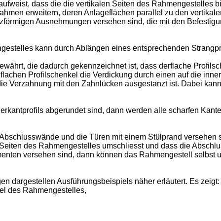
aufweist, dass die die vertikalen Seiten des Rahmengestelles
ahmen erweitern, deren Anlageflächen parallel zu den vertikal
itzförmigen Ausnehmungen versehen sind, die mit den Befestigu
telles kann durch Ablängen eines entsprechenden Strangpress
ewährt, die dadurch gekennzeichnet ist, dass derflache Profils
m flachen Profilschenkel die Verdickung durch einen auf die 
die Verzahnung mit den Zahnlücken ausgestanzt ist. Dabei ka
rkantprofils abgerundet sind, dann werden alle scharfen Kanten
e Abschlusswände und die Türen mit einem Stülprand versehen s
 Seiten des Rahmengestelles umschliesst und dass die Abschl
nten versehen sind, dann können das Rahmengestell selbst un
n dargestellen Ausführungsbeispiels näher erläutert. Es zeigt:
el des Rahmengestelles,