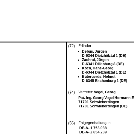
(72)
Erfinder:
Debus, Jürgen
D-6344 Dietzhölztal 1 (DE)
Zachrai, Jürgen
D-6341 Dillenburg 8 (DE)
Koch, Hans-Georg
D-6344 Dietzhölztal 1 (DE)
Bütergerds, Helmut
D-6345 Eschenburg 1 (DE)
(74)
Vertreter:
Vogel, Georg
Pat.-Ing. Georg Vogel Hermann-E
71701 Schwieberdingen
71701 Schwieberdingen (DE)
(56)
Entgegenhaltungen: :
DE-A- 1 753 038
DE-A- 2 654 239