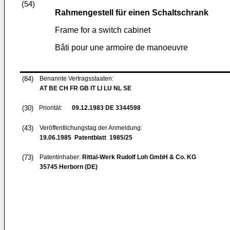
(54)
Rahmengestell für einen Schaltschrank
Frame for a switch cabinet
Bâti pour une armoire de manoeuvre
(84)
Benannte Vertragsstaaten:
AT BE CH FR GB IT LI LU NL SE
(30)
Priorität:
09.12.1983
DE 3344598
(43)
Veröffentlichungstag der Anmeldung:
19.06.1985
Patentblatt 1985/25
(73)
Patentinhaber:
Rittal-Werk Rudolf Loh GmbH & Co. KG
35745 Herborn (DE)