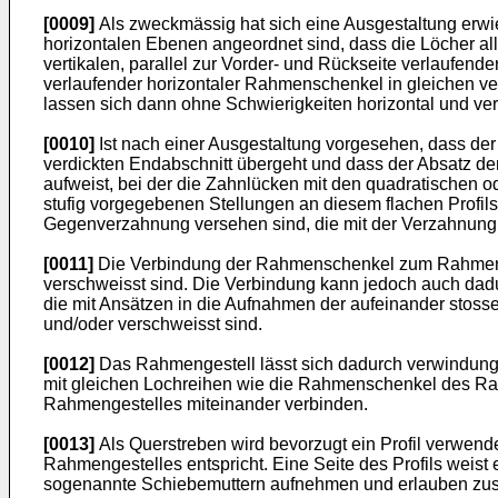
[0009]
Als zweckmässig hat sich eine Ausgestaltung erwie
horizontalen Ebenen angeordnet sind, dass die Löcher al
vertikalen, parallel zur Vorder- und Rückseite verlaufen
verlaufender horizontaler Rahmenschenkel in gleichen ve
lassen sich dann ohne Schwierigkeiten horizontal und ver
[0010]
Ist nach einer Ausgestaltung vorgesehen, dass der 
verdickten Endabschnitt übergeht und dass der Absatz de
aufweist, bei der die Zahnlücken mit den quadratischen od
stufig vorgegebenen Stellungen an diesem flachen Profils
Gegenverzahnung versehen sind, die mit der Verzahnung am 
[0011]
Die Verbindung der Rahmenschenkel zum Rahmenges
verschweisst sind. Die Verbindung kann jedoch auch dad
die mit Ansätzen in die Aufnahmen der aufeinander sto
und/oder verschweisst sind.
[0012]
Das Rahmengestell lässt sich dadurch verwindungs
mit gleichen Lochreihen wie die Rahmenschenkel des Ra
Rahmengestelles miteinander verbinden.
[0013]
Als Querstreben wird bevorzugt ein Profil verwend
Rahmengestelles entspricht. Eine Seite des Profils weis
sogenannte Schiebemuttern aufnehmen und erlauben zusät