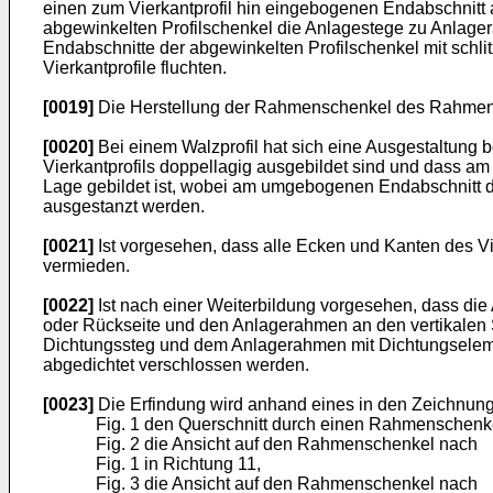
einen zum Vierkantprofil hin eingebogenen Endabschnitt 
abgewinkelten Profilschenkel die Anlagestege zu Anlager
Endabschnitte der abgewinkelten Profilschenkel mit schl
Vierkantprofile fluchten.
[0019]
Die Herstellung der Rahmenschenkel des Rahmenges
[0020]
Bei einem Walzprofil hat sich eine Ausgestaltung b
Vierkantprofils doppellagig ausgebildet sind und dass a
Lage gebildet ist, wobei am umgebogenen Endabschnitt 
ausgestanzt werden.
[0021]
Ist vorgesehen, dass alle Ecken und Kanten des Vie
vermieden.
[0022]
Ist nach einer Weiterbildung vorgesehen, dass di
oder Rückseite und den Anlagerahmen an den vertikalen
Dichtungssteg und dem Anlagerahmen mit Dichtungseleme
abgedichtet verschlossen werden.
[0023]
Die Erfindung wird anhand eines in den Zeichnunge
Fig. 1 den Querschnitt durch einen Rahmenschenk
Fig. 2 die Ansicht auf den Rahmenschenkel nach
Fig. 1 in Richtung 11,
Fig. 3 die Ansicht auf den Rahmenschenkel nach