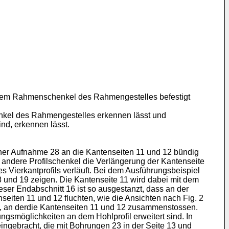
 einem Rahmenschenkel des Rahmengestelles befestigt
enkel des Rahmengestelles erkennen lässt und
nd, erkennen lässt.
ischer Aufnahme 28 an die Kantenseiten 11 und 12 bündig
r andere Profilschenkel die Verlängerung der Kantenseite
es Vierkantprofils verläuft. Bei dem Ausführungsbeispiel
 18 und 19 zeigen. Die Kantenseite 11 wird dabei mit dem
ser Endabschnitt 16 ist so ausgestanzt, dass an der
eiten 11 und 12 fluchten, wie die Ansichten nach Fig. 2
et, an derdie Kantenseiten 11 und 12 zusammenstossen.
gsmöglichkeiten an dem Hohlprofil erweitert sind. In
ngebracht, die mit Bohrungen 23 in der Seite 13 und