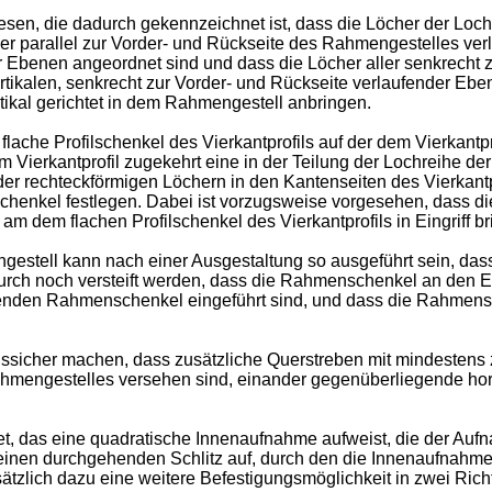
sen, die dadurch gekennzeichnet ist, dass die Löcher der Loch
ler parallel zur Vorder- und Rückseite des Rahmengestelles ve
der Ebenen angeordnet sind und dass die Löcher aller senkrech
rtikalen, senkrecht zur Vorder- und Rückseite verlaufender Eb
tikal gerichtet in dem Rahmengestell anbringen.
flache Profilschenkel des Vierkantprofils auf der dem Vierkantp
m Vierkantprofil zugekehrt eine in der Teilung der Lochreihe 
er rechteckförmigen Löchern in den Kantenseiten des Vierkantpro
chenkel festlegen. Dabei ist vorzugsweise vorgesehen, dass di
dem flachen Profilschenkel des Vierkantprofils in Eingriff bri
tell kann nach einer Ausgestaltung so ausgeführt sein, da
urch noch versteift werden, dass die Rahmenschenkel an den E
ssenden Rahmenschenkel eingeführt sind, und dass die Rahmens
sicher machen, dass zusätzliche Querstreben mit mindestens 
hmengestelles versehen sind, einander gegenüberliegende hor
et, das eine quadratische Innenaufnahme aufweist, die der Au
t einen durchgehenden Schlitz auf, durch den die Innenaufnahm
zlich dazu eine weitere Befestigungsmöglichkeit in zwei Rich