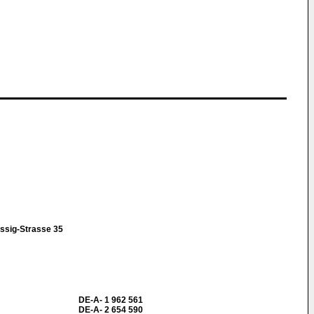
ssig-Strasse 35
DE-A- 1 962 561
DE-A- 2 654 590