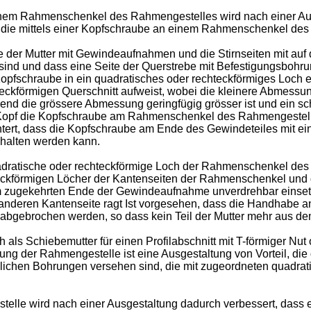
nem Rahmenschenkel des Rahmengestelles wird nach einer Aus
t, die mittels einer Kopfschraube an einem Rahmenschenkel des 
nde der Mutter mit Gewindeaufnahmen und die Stirnseiten mit a
sind und dass eine Seite der Querstrebe mit Befestigungsbohr
 Kopfschraube in ein quadratisches oder rechteckförmiges Lo
hteckförmigen Querschnitt aufweist, wobei die kleinere Abmess
d die grössere Abmessung geringfügig grösser ist und ein sch
r Kopf die Kopfschraube am Rahmenschenkel des Rahmengestel
htert, dass die Kopfschraube am Ende des Gewindeteiles mit ei
ehalten werden kann.
adratische oder rechteckförmige Loch der Rahmenschenkel des 
eckförmigen Löcher der Kantenseiten der Rahmenschenkel und d
m zugekehrten Ende der Gewindeaufnahme unverdrehbar einsetz
anderen Kantenseite ragt Ist vorgesehen, dass die Handhabe an 
bgebrochen werden, so dass kein Teil der Mutter mehr aus dem
als Schiebemutter für einen Profilabschnitt mit T-förmiger Nu
hung der Rahmengestelle ist eine Ausgestaltung von Vorteil, di
zlichen Bohrungen versehen sind, die mit zugeordneten quadra
telle wird nach einer Ausgestaltung dadurch verbessert, dass