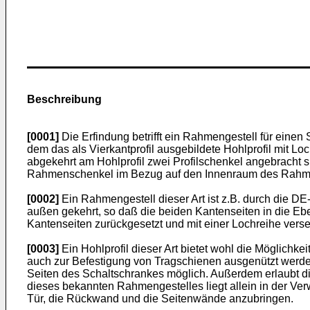
Beschreibung
[0001]
Die Erfindung betrifft ein Rahmengestell für ein
dem das als Vierkantprofil ausgebildete Hohlprofil mit L
abgekehrt am Hohlprofil zwei Profilschenkel angebracht si
Rahmenschenkel im Bezug auf den Innenraum des Rahmen
[0002]
Ein Rahmengestell dieser Art ist z.B. durch die 
außen gekehrt, so daß die beiden Kantenseiten in die Eb
Kantenseiten zurückgesetzt und mit einer Lochreihe vers
[0003]
Ein Hohlprofil dieser Art bietet wohl die Möglichk
auch zur Befestigung von Tragschienen ausgenützt werden.
Seiten des Schaltschrankes möglich. Außerdem erlaubt d
dieses bekannten Rahmengestelles liegt allein in der Ver
Tür, die Rückwand und die Seitenwände anzubringen.