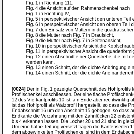
Fig. 1 in Richtung 111,
Fig. 4 die Ansicht auf den Rahmenschenkel nach
Fig. 1 in Richtung IV,
Fig. 5 in perspektivischer Ansicht den unteren Tei
Fig. 6 in perspektivischer Ansicht den oberen Teil
Fig. 7 den Einsatz von Muttern in die quadratisc
Fig. 8 die Mutter nach Fig. 7 in Draufsicht,
Fig. 9 die Mutter nach Fig. 7 in Seitenansicht,
Fig. 10 in perspektivischer Ansicht die Kopfschraub
Fig. 11 in perspektivischer Ansicht die quaderförmi
Fig. 12 einen Abschnitt einer Querstrebe, die mit
werden kann,
Fig. 13 einen Schnitt, der die dichte Anbringung
Fig. 14 einen Schnitt, der die dichte Aneinanderre
[0024]
Der in Fig. 1 gezeigte Querschnitt des Hohlprofils
Profilschenkel anschliessen. Der eine flache Profilschen
12 des Vierkantprofils 10 ist, am Ende aber rechtwinklig a
ist das Hohlprofil als Walzprofil hergestellt, so dass die
Endabschnitt 16 um den Abschnitt 15 gebogen, so dass am 
Endkante die Verzahnung mit den Zahnlücken 22 entsteht, 
bis 4 erkennen lassen. Die Löcher 20 und 21 sind in gle
Um eine halbe Teilung versetzt tragen die Kantenseiten 1
dem abgewinkelten Profilschenkel sind in dem Endabschni