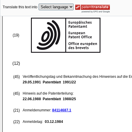
Translate this text into
(19)
(12)
(45)
Veröffentlichungstag und Bekanntmachung des Hinweises auf die E
29.05.1991
Patentblatt 1991/22
(45)
Hinweis auf die Patenterteilung:
22.06.1988
Patentblatt 1988/25
(21)
Anmeldenummer:
84114687.1
(22)
Anmeldetag:
03.12.1984