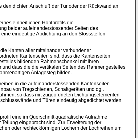
e den dichten Anschluß der Tür oder der Rückwand an
ines einheitlichen Hohlprofils die
ng beider aufeinanderstossender Seiten des
e eine eindeutige Abdichtung an den Stossstellen
s die Kanten aller miteinander verbundener
rdneten Kantenseiten sind, dass die Kantenseiten
gestelles bildenden Rahmenschenkel mit ihren
n und dass die die vertikalen Seiten des Rahmengestelles
rahmenartigen Anlagesteg bilden.
reihen in die aufeinanderstossenden Kantenseiten
nbau von Tragschienen, Schaltgeräten und dgl.
gerahmen, so dass mit zugeordneten Dichtungselementen
Abschlusswände und Türen eindeutig abgedichtet werden
tprofil eine im Querschnitt quadratische Aufnahme
 Teilung eingebracht sind. Zur Erweiterung der
schen oder rechteckförmigen Löchern der Lochreihen um