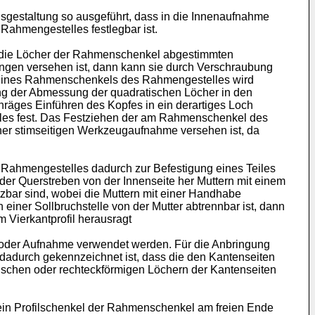
gestaltung so ausgeführt, dass in die Innenaufnahme
Rahmengestelles festlegbar ist.
uf die Löcher der Rahmenschenkel abgestimmten
ungen versehen ist, dann kann sie durch Verschraubung
ch eines Rahmenschenkels des Rahmengestelles wird
ung der Abmessung der quadratischen Löcher in den
räges Einführen des Kopfes in ein derartiges Loch
les fest. Das Festziehen der am Rahmenschenkel des
ner stimseitigen Werkzeugaufnahme versehen ist, da
Rahmengestelles dadurch zur Befestigung eines Teiles
er Querstreben von der Innenseite her Muttern mit einem
bar sind, wobei die Muttern mit einer Handhabe
einer Sollbruchstelle von der Mutter abtrennbar ist, dann
 Vierkantprofil herausragt
t oder Aufnahme verwendet werden. Für die Anbringung
e dadurch gekennzeichnet ist, dass die den Kantenseiten
tischen oder rechteckförmigen Löchern der Kantenseiten
 ein Profilschenkel der Rahmenschenkel am freien Ende