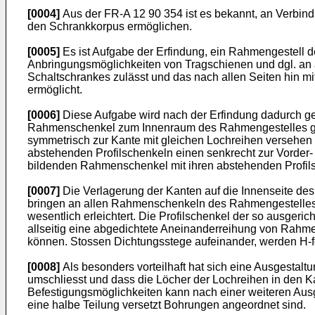
[0004]
Aus der FR-A 12 90 354 ist es bekannt, an Verbi
den Schrankkorpus ermöglichen.
[0005]
Es ist Aufgabe der Erfindung, ein Rahmengestell de
Anbringungsmöglichkeiten von Tragschienen und dgl. an
Schaltschrankes zulässt und das nach allen Seiten hin mi
ermöglicht.
[0006]
Diese Aufgabe wird nach der Erfindung dadurch gelö
Rahmenschenkel zum Innenraum des Rahmengestelles geric
symmetrisch zur Kante mit gleichen Lochreihen versehen
abstehenden Profilschenkeln einen senkrecht zur Vorder-
bildenden Rahmenschenkel mit ihren abstehenden Profils
[0007]
Die Verlagerung der Kanten auf die Innenseite de
bringen an allen Rahmenschenkeln des Rahmengestelles j
wesentlich erleichtert. Die Profilschenkel der so ausg
allseitig eine abgedichtete Aneinanderreihung von Rahm
können. Stossen Dichtungsstege aufeinander, werden H-
[0008]
Als besonders vorteilhaft hat sich eine Ausgestalt
umschliesst und dass die Löcher der Lochreihen in den Ka
Befestigungsmöglichkeiten kann nach einer weiteren Aus
eine halbe Teilung versetzt Bohrungen angeordnet sind.