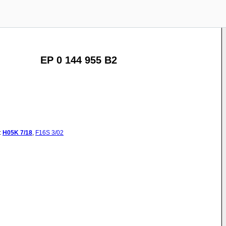
EP 0 144 955 B2
:
H05K
7/18
,
F16S
3/02