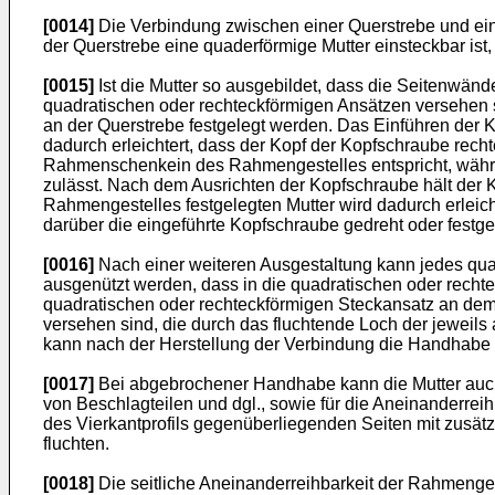
[0014]
Die Verbindung zwischen einer Querstrebe und ei
der Querstrebe eine quaderförmige Mutter einsteckbar is
[0015]
Ist die Mutter so ausgebildet, dass die Seitenwä
quadratischen oder rechteckförmigen Ansätzen versehen 
an der Querstrebe festgelegt werden. Das Einführen der
dadurch erleichtert, dass der Kopf der Kopfschraube rec
Rahmenschenkein des Rahmengestelles entspricht, währen
zulässt. Nach dem Ausrichten der Kopfschraube hält de
Rahmengestelles festgelegten Mutter wird dadurch erleic
darüber die eingeführte Kopfschraube gedreht oder festg
[0016]
Nach einer weiteren Ausgestaltung kann jedes qu
ausgenützt werden, dass in die quadratischen oder recht
quadratischen oder rechteckförmigen Steckansatz an de
versehen sind, die durch das fluchtende Loch der jeweils 
kann nach der Herstellung der Verbindung die Handhabe a
[0017]
Bei abgebrochener Handhabe kann die Mutter auch 
von Beschlagteilen und dgl., sowie für die Aneinanderrei
des Vierkantprofils gegenüberliegenden Seiten mit zusät
fluchten.
[0018]
Die seitliche Aneinanderreihbarkeit der Rahmenges