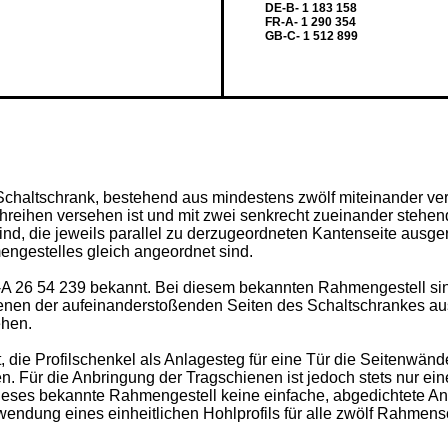
DE-B- 1 183 158
FR-A- 1 290 354
GB-C- 1 512 899
en Schaltschrank, bestehend aus mindestens zwölf miteinander 
ochreihen versehen ist und mit zwei senkrecht zueinander stehe
nd, die jeweils parallel zu derzugeordneten Kantenseite ausger
gestelles gleich angeordnet sind.
DE-A 26 54 239 bekannt. Bei diesem bekannten Rahmengestell si
enen der aufeinanderstoßenden Seiten des Schaltschrankes aus
ehen.
eit, die Profilschenkel als Anlagesteg für eine Tür die Seitenw
 Für die Anbringung der Tragschienen ist jedoch stets nur ein
ieses bekannte Rahmengestell keine einfache, abgedichtete Ane
wendung eines einheitlichen Hohlprofils für alle zwölf Rahmen