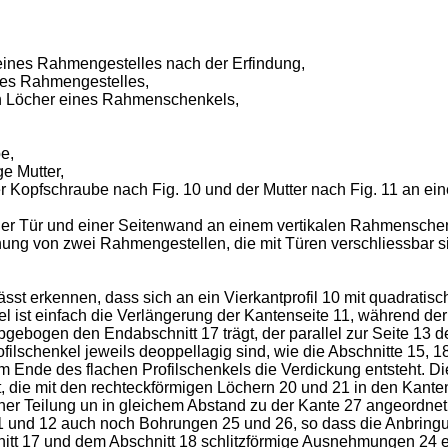
l eines Rahmengestelles nach der Erfindung,
 des Rahmengestelles,
hen Löcher eines Rahmenschenkels,
e,
ge Mutter,
 der Kopfschraube nach Fig. 10 und der Mutter nach Fig. 11 an
 einer Tür und einer Seitenwand an einem vertikalen Rahmensch
ihung von zwei Rahmengestellen, die mit Türen verschliessbar si
 lässt erkennen, dass sich an ein Vierkantprofil 10 mit quadrat
kel ist einfach die Verlängerung der Kantenseite 11, während de
bgebogen den Endabschnitt 17 trägt, der parallel zur Seite 13 d
 Profilschenkel jeweils deoppellagig sind, wie die Abschnitte 15,
Ende des flachen Profilschenkels die Verdickung entsteht. Die
die mit den rechteckförmigen Löchern 20 und 21 in den Kantens
icher Teilung un in gleichem Abstand zu der Kante 27 angeordn
1 und 12 auch noch Bohrungen 25 und 26, so dass die Anbringun
tt 17 und dem Abschnitt 18 schlitzförmige Ausnehmungen 24 ei