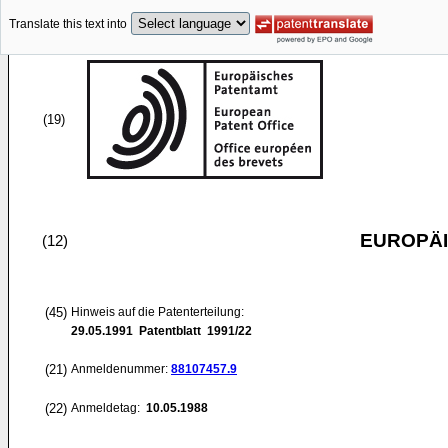
Translate this text into
(19)
EUROPÄI
(12)
(45)
Hinweis auf die Patenterteilung:
29.05.1991
Patentblatt 1991/22
(21)
Anmeldenummer:
88107457.9
(22)
Anmeldetag:
10.05.1988