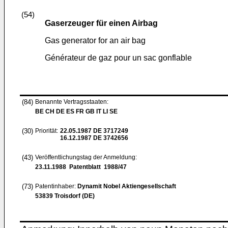
(54)
Gaserzeuger für einen Airbag
Gas generator for an air bag
Générateur de gaz pour un sac gonflable
(84)
Benannte Vertragsstaaten:
BE CH DE ES FR GB IT LI SE
(30)
Priorität:
22.05.1987
DE 3717249
16.12.1987
DE 3742656
(43)
Veröffentlichungstag der Anmeldung:
23.11.1988
Patentblatt 1988/47
(73)
Patentinhaber:
Dynamit Nobel Aktiengesellschaft
53839 Troisdorf (DE)