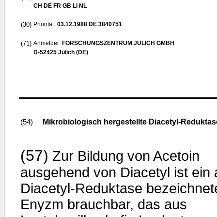
CH DE FR GB LI NL
(30)
Priorität:
03.12.1988
DE 3840751
(71)
Anmelder:
FORSCHUNGSZENTRUM JÜLICH GMBH
D-52425 Jülich (DE)
Mikrobiologisch hergestellte Diacetyl-Redukta
(54)
(57)
Zur Bildung von Acetoin
ausgehend von Diacetyl ist ein 
Diacetyl-Reduktase bezeichnet
Enyzm brauch­bar, das aus