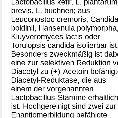
Lactobacillus kefir, L. plantarum
brevis, L. buchneri; aus
Leuconostoc cremoris, Can­did
boidinii, Hansenula polymorpha
Kluyveromyces lactis oder
Torulopsis candida isolierbar ist
Be­sonders zweckmäßig ist dab
eine zur selektiven Reduktion 
Diacetyl zu (+)-Acetoin befähig
Di­acetyl-Reduktase, die aus
einem der vorgenannten
Lactobacillus-Stämme erhältlic
ist. Hochgereinigt sind zwei zur
Enantiomerbildung befähigte