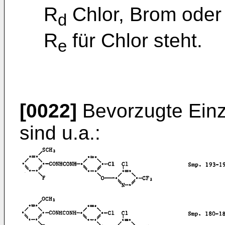
R
Chlor, Brom oder
d
R
für Chlor steht.
e
[0022]
Bevorzugte Einz
sind u.a.: