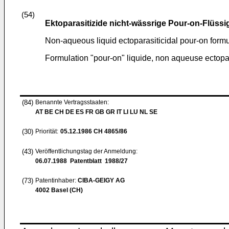
(54)
Ektoparasitizide nicht-wässrige Pour-on-Flüss
Non-aqueous liquid ectoparasiticidal pour-on formu
Formulation "pour-on" liquide, non aqueuse ectopa
(84)
Benannte Vertragsstaaten:
AT BE CH DE ES FR GB GR IT LI LU NL SE
(30)
Priorität:
05.12.1986
CH 4865/86
(43)
Veröffentlichungstag der Anmeldung:
06.07.1988
Patentblatt 1988/27
(73)
Patentinhaber:
CIBA-GEIGY AG
4002 Basel (CH)