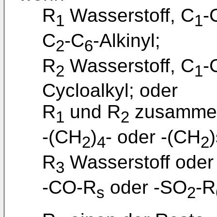
R
Wasserstoff, C
-
1
1
C
-C
-Alkinyl;
2
6
R
Wasserstoff, C
-
2
1
Cycloalkyl; oder
R
und R
zusammen
1
2
-(CH
)
- oder -(CH
)
2
4
2
R
Wasserstoff oder
3
-CO-R
oder -SO
-R
s
2