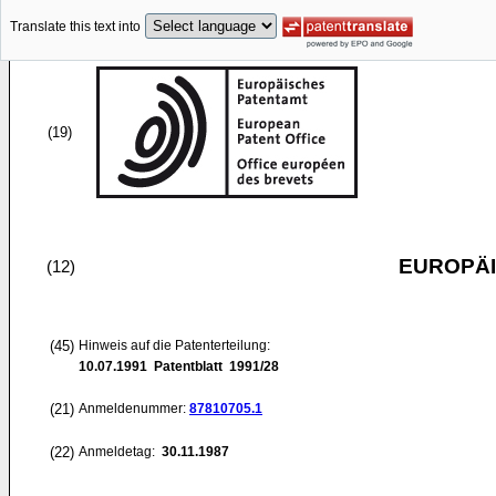
Translate this text into
(19)
EUROPÄI
(12)
(45)
Hinweis auf die Patenterteilung:
10.07.1991
Patentblatt 1991/28
(21)
Anmeldenummer:
87810705.1
(22)
Anmeldetag:
30.11.1987