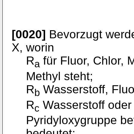
[0020]
Bevorzugt werde
X, worin
R
für Fluor, Chlor, 
a
Methyl steht;
R
Wasserstoff, Fluo
b
R
Wasserstoff oder 
c
Pyridyloxygruppe bef
bedeutet;