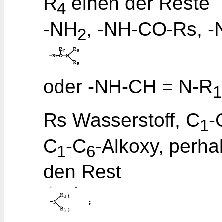
R
einen der Reste
4
-NH
, -NH-CO-Rs, 
2
oder -NH-CH = N-R
1
Rs Wasserstoff, C
-
1
C
-C
-Alkoxy, perha
1
6
den Rest