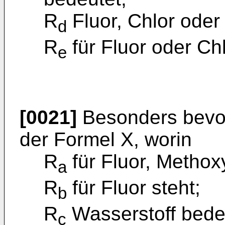
R
Fluor, Chlor oder
d
R
für Fluor oder Chl
e
[0021]
Besonders bevo
der Formel X, worin
R
für Fluor, Methoxy
a
R
für Fluor steht;
b
R
Wasserstoff bede
c