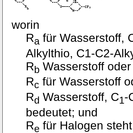
worin
R
für Wasserstoff, 
a
Alkylthio, C1-C2-Alk
R
Wasserstoff oder
b
R
für Wasserstoff o
c
R
Wasserstoff, C
-
d
1
bedeutet; und
R
für Halogen steht
e