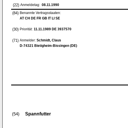
(22)
Anmeldetag:
08.11.1990
(84)
Benannte Vertragsstaaten:
AT CH DE FR GB IT LI SE
(30)
Priorität:
11.11.1989
DE 3937570
(71)
Anmelder:
Schmidt, Claus
D-74321 Bietigheim-Bissingen (DE)
Spannfutter
(54)