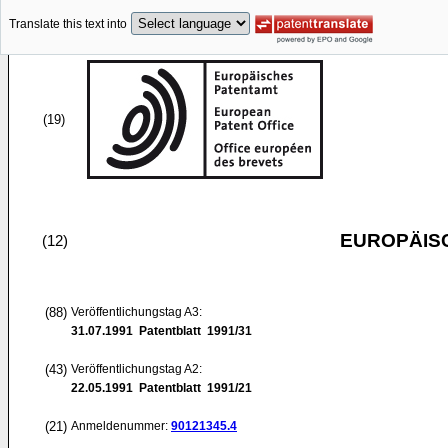
Translate this text into
(19)
EUROPÄIS
(12)
(88)
Veröffentlichungstag A3:
31.07.1991
Patentblatt 1991/31
(43)
Veröffentlichungstag A2:
22.05.1991
Patentblatt 1991/21
(21)
Anmeldenummer:
90121345.4