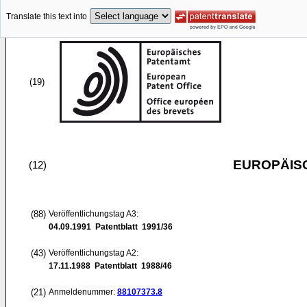
Translate this text into
(19)
EUROPÄIS
(12)
(88)
Veröffentlichungstag A3:
04.09.1991
Patentblatt 1991/36
(43)
Veröffentlichungstag A2:
17.11.1988
Patentblatt 1988/46
(21)
Anmeldenummer:
88107373.8