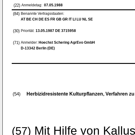
(22)
Anmeldetag:
07.05.1988
(84)
Benannte Vertragsstaaten:
AT BE CH DE ES FR GB GR IT LI LU NL SE
(30)
Priorität:
13.05.1987
DE 3715958
(71)
Anmelder:
Hoechst Schering AgrEvo GmbH
D-13342 Berlin (DE)
Herbizidresistente Kulturpflanzen, Verfahren z
(54)
Mit Hilfe von Kallus
(57)