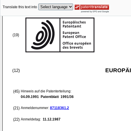
Translate this text into
(19)
EUROPÄI
(12)
(45)
Hinweis auf die Patenterteilung:
04.09.1991
Patentblatt 1991/36
(21)
Anmeldenummer:
87118361.2
(22)
Anmeldetag:
11.12.1987