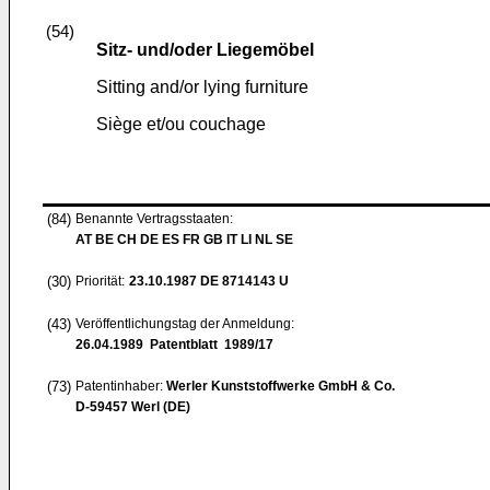
(54)
Sitz- und/oder Liegemöbel
Sitting and/or lying furniture
Siège et/ou couchage
(84)
Benannte Vertragsstaaten:
AT BE CH DE ES FR GB IT LI NL SE
(30)
Priorität:
23.10.1987
DE 8714143 U
(43)
Veröffentlichungstag der Anmeldung:
26.04.1989
Patentblatt 1989/17
(73)
Patentinhaber:
Werler Kunststoffwerke GmbH & Co.
D-59457 Werl (DE)