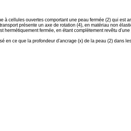
e à cellules ouvertes comportant une peau fermée (2) qui est an
ransport présente un axe de rotation (4), en matériau non élasti
e est hermétiquement fermée, en étant complètement revêtu d'une
isé en ce que la profondeur d'ancrage (x) de la peau (2) dans l