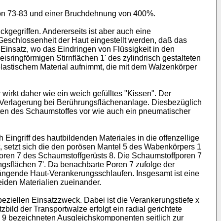
 von 73-83 und einer Bruchdehnung von 400%.
gegriffen. Andererseits ist aber auch eine
eschlossenheit der Haut eingestellt werden, daß das
insatz, wo das Eindringen von Flüssigkeit in den
sringförmigen Stirnflächen 1ʹ des zylindrisch gestalteten
lastischem Material aufnimmt, die mit dem Walzenkörper
wirkt daher wie ein weich gefülltes "Kissen". Der
ie Verlagerung bei Berührungsflächenanlage. Diesbezüglich
aften des Schaumstoffes vor wie auch ein pneumatischer
Eingriff des hautbildenden Materiales in die offenzellige
ft, setzt sich die den porösen Mantel 5 des Wabenkörpers 1
Poren 7 des Schaumstoffgerüsts 8. Die Schaumstoffporen 7
ungsflächen 7ʹ. Da benachbarte Poren 7 zufolge der
ängende Haut-Verankerungsschlaufen. Insgesamt ist eine
eiden Materialien zueinander.
ziellen Einsatzzweck. Dabei ist die Verankerungstiefe x
ild der Transportwalze erfolgt ein radial gerichtete
l 9 bezeichneten Ausgleichskomponenten seitlich zur