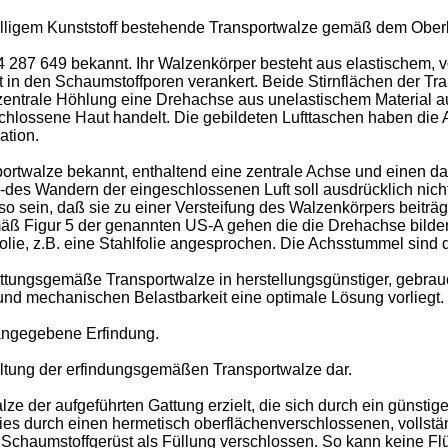
nzelligem Kunststoff bestehende Transportwalze gemäß dem Ober
-4 287 649 bekannt. Ihr Walzenkörper besteht aus elastischem, 
st in den Schaumstoffporen verankert. Beide Stirnflächen der T
e zentrale Höhlung eine Drehachse aus unelastischem Material a
geschlossene Haut handelt. Die gebildeten Lufttaschen haben di
ation.
ortwalze bekannt, enthaltend eine zentrale Achse und einen d
es Wandern der eingeschlossenen Luft soll ausdrücklich nicht 
sein, daß sie zu einer Versteifung des Walzenkörpers beiträgt. 
äß Figur 5 der genannten US-A gehen die die Drehachse bilde
llfolie, z.B. eine Stahlfolie angesprochen. Die Achsstummel sin
attungsgemäße Transportwalze in herstellungsgünstiger, gebrau
 und mechanischen Belastbarkeit eine optimale Lösung vorliegt.
 angegebene Erfindung.
taltung der erfindungsgemäßen Transportwalze dar.
lze der aufgeführten Gattung erzielt, die sich durch ein günsti
 dies durch einen hermetisch oberflächenverschlossenen, vollstä
m Schaumstoffgerüst als Füllung verschlossen. So kann keine Flü