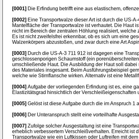
[0001]
Die Erfindung betrifft eine aus elastischem, offe
[0002]
Eine Transportwalze dieser Art ist durch die US-A
Mantelfläche der Transportwalze ist verhautet. Die Haut i
nicht im Bereich der zentralen Höhlung realisiert, welch
Es ist nicht zweifelsfrei erkennbar, ob es sich um eine 
Walzenkörpers abzustoßen, und zwar durch eine Art Aspir
[0003]
Durch die US-A-3 711 912 ist dagegen eine Transp
geschlossenporigen Schaumstoff (ein porenüberschreiten-d
umschließende Haut. Die Ausbildung der Haut soll dabei so 
des Materiales insgesamt. Beim Ausführungsbeispiel gem
welche wie Stirnflansche wirken. Alternativ ist eine Meta
[0004]
Aufgabe der vorliegenden Erfindung ist es, eine g
Elastizitätsgrad hinsichtlich der Verschleißeigenschaften
[0005]
Gelöst ist diese Aufgabe durch die im Anspruch 1
[0006]
Der Unteranspruch stellt eine vorteilhafte Ausges
[0007]
Zufolge solcher Ausgestaltung ist eine Transportwa
erheblich verbessertem Verschleißverhalten. Erreicht ist
Transportwalze wie ein Luftkissen oder Luftreifen mit de