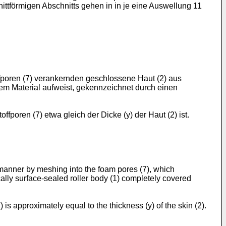
nittförmigen Abschnitts gehen in in je eine Auswellung 11
ffporen (7) verankernden geschlossene Haut (2) aus
em Material aufweist, gekennzeichnet durch einen
poren (7) etwa gleich der Dicke (y) der Haut (2) ist.
g manner by meshing into the foam pores (7), which
ically surface-sealed roller body (1) completely covered
 is approximately equal to the thickness (y) of the skin (2).