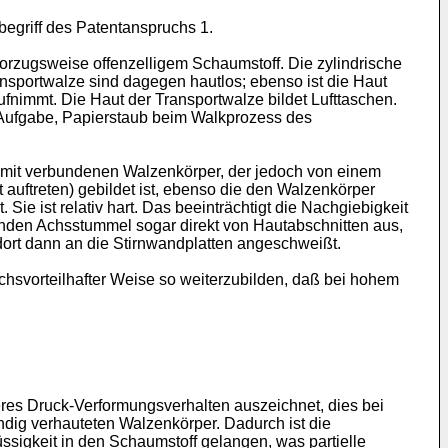
begriff des Patentanspruchs 1.
vorzugsweise offenzelligem Schaumstoff. Die zylindrische
ransportwalze sind dagegen hautlos; ebenso ist die Haut
ufnimmt. Die Haut der Transportwalze bildet Lufttaschen.
e Aufgabe, Papierstaub beim Walkprozess des
amit verbundenen Walzenkörper, der jedoch von einem
auftreten) gebildet ist, ebenso die den Walzenkörper
Sie ist relativ hart. Das beeinträchtigt die Nachgiebigkeit
nden Achsstummel sogar direkt von Hautabschnitten aus,
d dort dann an die Stirnwandplatten angeschweißt.
chsvorteilhafter Weise so weiterzubilden, daß bei hohem
geres Druck-Verformungsverhalten auszeichnet, dies bei
ndig verhauteten Walzenkörper. Dadurch ist die
ssigkeit in den Schaumstoff gelangen, was partielle