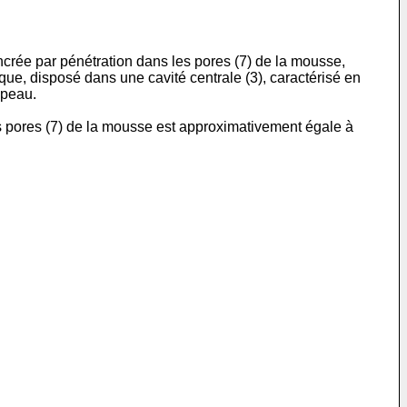
crée par pénétration dans les pores (7) de la mousse,
que, disposé dans une cavité centrale (3), caractérisé en
 peau.
es pores (7) de la mousse est approximativement égale à