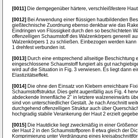
[0011]
Die demgegenüber härtere, verschleißfestere Haut
[0012]
Bei Anwendung einer flüssigen hautbildenden Besch
gießtechnische Zuordnung ebenso denkbar wie das Rakeln
Eindringen von Flüssigkeit durch den so beschichteten W
offenzelligen Schaumstoff des Walzenkörpers generell ausg
Walzenkörpers 1 zu schließen. Einbezogen werden kann a
1 drehfest verbunden ist.
[0013]
Durch eine entsprechend allseitige Beschichtung er
eingeschlossene Schaumstoff fungiert als gut nachgiebige
wird auf die Situation in Fig. 3 verwiesen. Es liegt dan
Elastizitätseffekt.
[0014]
Die ohne den Einsatz von Klebern erreichbare Fixie
Schaumstoffstruktur. Dies geht augenfällig aus Fig. 4 her
abdeckende Innenfläche 2" in letztere walzeneinwärts üb
sind von unterschiedlicher Gestalt. Je nach Anschnitt wei
durchgehend offenzelligen Struktur auch über Querschäc
hochgradig stabile Verankerung der Haut 2 erzielt gegebe
[0015]
Die Hautdicke liegt zweckmäßig in einer Größenor
der Haut 2 in den Schaumstoffporen 8 etwa gleich der Dick
Komprimierung unter Verdrängung eines kreisabschnittför