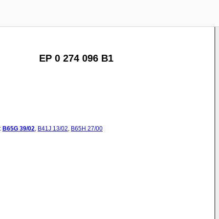
EP 0 274 096 B1
:
B65G
39/02
,
B41J
13/02
,
B65H
27/00