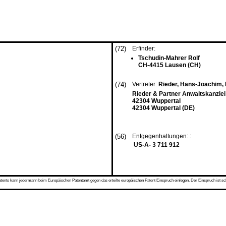
(72)
Erfinder:
Tschudin-Mahrer Rolf
CH-4415 Lausen (CH)
(74)
Vertreter:
Rieder, Hans-Joachim, D
Rieder & Partner Anwaltskanzlei
42304 Wuppertal
42304 Wuppertal (DE)
(56)
Entgegenhaltungen: :
US-A- 3 711 912
s kann jedermann beim Europäischen Patentamt gegen das erteilte europäischen Patent Einspruch einlegen. Der Einspruch ist schriftli