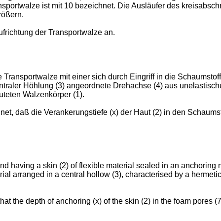
nsportwalze ist mit 10 bezeichnet. Die Ausläufer des kreisabsch
rößern.
ufrichtung der Transportwalze an.
Transportwalze mit einer sich durch Eingriff in die Schaumsto
ntraler Höhlung (3) angeordnete Drehachse (4) aus unelastisch
uteten Walzenkörper (1).
, daß die Verankerungstiefe (x) der Haut (2) in den Schaumstoff
and having a skin (2) of flexible material sealed in an anchorin
terial arranged in a central hollow (3), characterised by a hermet
at the depth of anchoring (x) of the skin (2) in the foam pores (7)