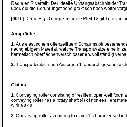
Radialen R verteilt. Der ideelle Umfangsabschnitt der Tra
über, die die Berührungsfläche praktisch noch weiter verg
[0016]
Der in Fig. 3 eingezeichnete Pfeil 12 gibt die Umla
Ansprüche
1.
Aus elastischem offenzelligem Schaumstoff bestehende 
nachgiebigem Material, welche Transportwalze eine in ze
hermetisch oberflächenverschlossenen, vollständig verha
2.
Transportwalze nach Anspruch 1, dadurch gekennzeichnet
Claims
1.
Conveying roller consisting of resilient open-cell foam 
conveying roller has a rotary shaft (4) of non-resilient ma
with a skin.
2.
Conveying roller according to claim 1, characterised in th