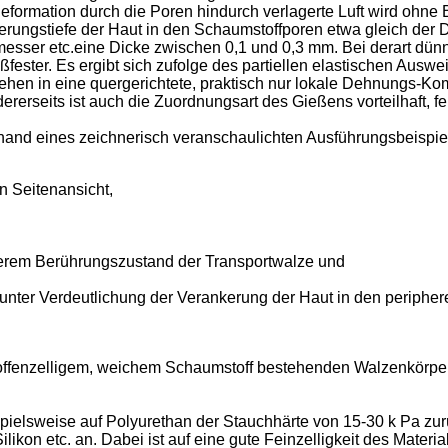
formation durch die Poren hindurch verlagerte Luft wird ohne 
kerungstiefe der Haut in den Schaumstoffporen etwa gleich der 
hmesser etc.eine Dicke zwischen 0,1 und 0,3 mm. Bei derart dü
ßfester. Es ergibt sich zufolge des partiellen elastischen Ausw
ehen in eine quergerichtete, praktisch nur lokale Dehnungs-Kom
rerseits ist auch die Zuordnungsart des Gießens vorteilhaft, f
nd eines zeichnerisch veranschaulichten Ausführungsbeispieles
n Seitenansicht,
pherem Berührungszustand der Transportwalze und
unter Verdeutlichung der Verankerung der Haut in den peripher
 offenzelligem, weichem Schaumstoff bestehenden Walzenkörper
spielsweise auf Polyurethan der Stauchhärte von 15-30 k Pa zur
ikon etc. an. Dabei ist auf eine gute Feinzelligkeit des Material