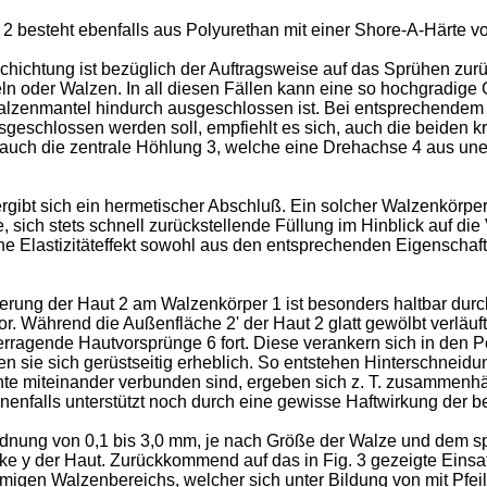
 2 besteht ebenfalls aus Polyurethan mit einer Shore-A-Härte
ichtung ist bezüglich der Auftragsweise auf das Sprühen zurück
 oder Walzen. In all diesen Fällen kann eine so hochgradige G
alzenmantel hindurch ausgeschlossen ist. Bei entsprechendem E
eschlossen werden soll, empfiehlt es sich, auch die beiden krei
uch die zentrale Höhlung 3, welche eine Drehachse 4 aus une
gibt sich ein hermetischer Abschluß. Ein solcher Walzenkörper 
, sich stets schnell zurückstellende Füllung im Hinblick auf d
n eine Elastizitäteffekt sowohl aus den entsprechenden Eigensch
rung der Haut 2 am Walzenkörper 1 ist besonders haltbar durch 
vor. Während die Außenfläche 2ʹ der Haut 2 glatt gewölbt verläu
erragende Hautvorsprünge 6 fort. Diese verankern sich in den 
ten sie sich gerüstseitig erheblich. So entstehen Hinterschneid
hte miteinander verbunden sind, ergeben sich z. T. zusammenh
nenfalls unterstützt noch durch eine gewisse Haftwirkung der b
dnung von 0,1 bis 3,0 mm, je nach Größe der Walze und dem spe
e y der Haut. Zurückkommend auf das in Fig. 3 gezeigte Einsatzb
migen Walzenbereichs, welcher sich unter Bildung von mit Pfei