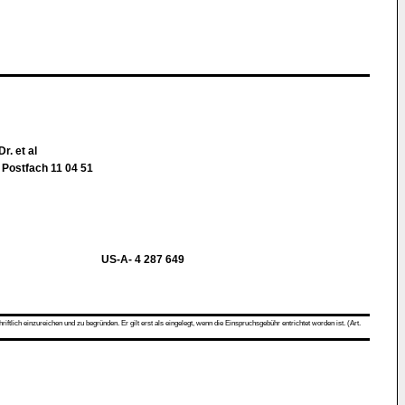
r. et al
 Postfach 11 04 51
US-A- 4 287 649
ch einzureichen und zu begründen. Er gilt erst als eingelegt, wenn die Einspruchsgebühr entrichtet worden ist. (Art.