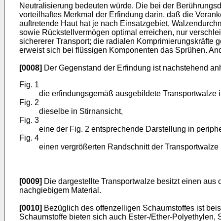
Neutralisierung bedeuten würde. Die bei der Berührungsde
vorteilhaftes Merkmal der Erfindung darin, daß die Veran
auftretende Haut hat je nach Einsatzgebiet, Walzendurc
sowie Rückstellvermögen optimal erreichen, nur verschlei
sichererer Transport; die radialen Komprimierungskräfte g
erweist sich bei flüssigen Komponenten das Sprühen. Ande
[0008]
Der Gegenstand der Erfindung ist nachstehend anha
Fig. 1
die erfindungsgemäß ausgebildete Transportwalze i
Fig. 2
dieselbe in Stirnansicht,
Fig. 3
eine der Fig. 2 entsprechende Darstellung in peri
Fig. 4
einen vergrößerten Randschnitt der Transportwalze 
[0009]
Die dargestellte Transportwalze besitzt einen aus
nachgiebigem Material.
[0010]
Bezüglich des offenzelligen Schaumstoffes ist bei
Schaumstoffe bieten sich auch Ester-/Ether-Polyethylen, Sil