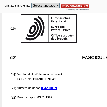
Translate this text into
(19)
FASCICUL
(12)
(45)
Mention de la délivrance du brevet:
04.12.1991
Bulletin 1991/49
(21)
Numéro de dépôt:
89420003.9
(22)
Date de dépôt:
03.01.1989