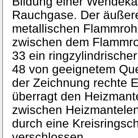
Bildung einer Wendeka
Rauchgase. Der äußer
metallischen Flammrohr
zwischen dem Flammro
33 ein ringzylindrisch
48 von geeignetem Quer
der Zeichnung rechte 
überragt den Heizmante
zwischen Heizmantelen
durch eine Kreisringsc
verschlossen.