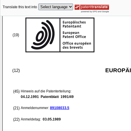
Translate this text into
(19)
EUROPÄI
(12)
(45)
Hinweis auf die Patenterteilung:
04.12.1991
Patentblatt 1991/49
(21)
Anmeldenummer:
89108033.5
(22)
Anmeldetag:
03.05.1989