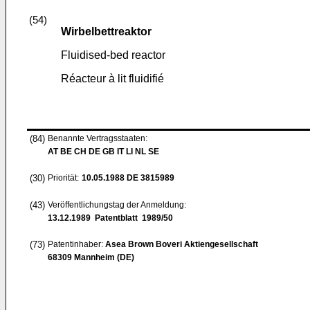
(54)
Wirbelbettreaktor
Fluidised-bed reactor
Réacteur à lit fluidifié
(84)
Benannte Vertragsstaaten:
AT BE CH DE GB IT LI NL SE
(30)
Priorität:
10.05.1988
DE 3815989
(43)
Veröffentlichungstag der Anmeldung:
13.12.1989
Patentblatt 1989/50
(73)
Patentinhaber:
Asea Brown Boveri Aktiengesellschaft
68309 Mannheim (DE)