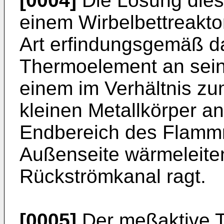
[0004]
Die Lösung dies
einem Wirbelbettreakt
Art erfindungsgemäß da
Thermoelement an sei
einem im Verhältnis 
kleinen Metallkörper an
Endbereich des Flamm
Außenseite wärmeleitend
Rückströmkanal ragt.
[0005]
Der meßaktive T