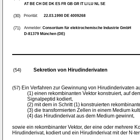
AT BE CH DE DK ES FR GB GR IT LI LU NL SE
(30)
Priorität:
22.03.1990
DE 4009268
(71)
Anmelder:
Consortium für elektrochemische Industrie GmbH
D-81379 München (DE)
Sekretion von Hirudinderivaten
(54)
Ein Verfahren zur Gewinnung von Hirudinderivaten au
(57)
(1) einen rekombinanten Vektor konstruiert, auf dem
Signalpeptid kodiert,
(2) mit dem in Schritt (1) konstruierten rekombinant
(3) die transformierten Zellen in einem Medium kult
(4) das Hirudinderivat aus dem Medium gewinnt,
sowie ein rekombinanter Vektor, der eine oder mehrere Ko
Hirudinderivat, kodiert und ein Hirudinderivat mit der N-t