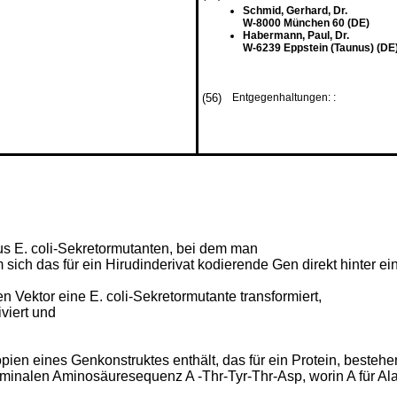
Schmid, Gerhard, Dr.
W-8000 München 60 (DE)
Habermann, Paul, Dr.
W-6239 Eppstein (Taunus) (DE
(56)
Entgegenhaltungen: :
s E. coli-Sekretormutanten, bei dem man
 sich das für ein Hirudinderivat kodierende Gen direkt hinter ei
en Vektor eine E. coli-Sekretormutante transformiert,
iviert und
pien eines Genkonstruktes enthält, das für ein Protein, besteh
erminalen Aminosäuresequenz A -Thr-Tyr-Thr-Asp, worin A für Ala,