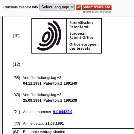
Translate this text into
(19)
(12)
(88)
Veröffentlichungstag A3:
04.12.1991
Patentblatt 1991/49
(43)
Veröffentlichungstag A2:
25.09.1991
Patentblatt 1991/39
(21)
Anmeldenummer:
91104422.0
(22)
Anmeldetag:
21.03.1991
(84)
Benannte Vertragsstaaten: