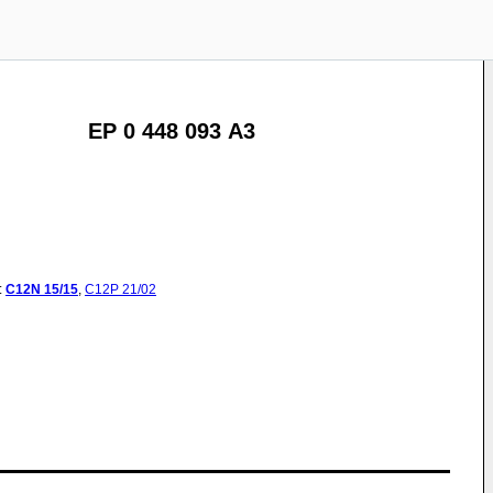
EP 0 448 093 A3
:
C12N
15/15
,
C12P
21/02