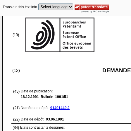
Translate this text into
(19)
DEMANDE
(12)
(43)
Date de publication:
18.12.1991
Bulletin 1991/51
(21)
Numéro de dépôt:
91401440.2
(22)
Date de dépôt:
03.06.1991
(84)
Etats contractants désignés: