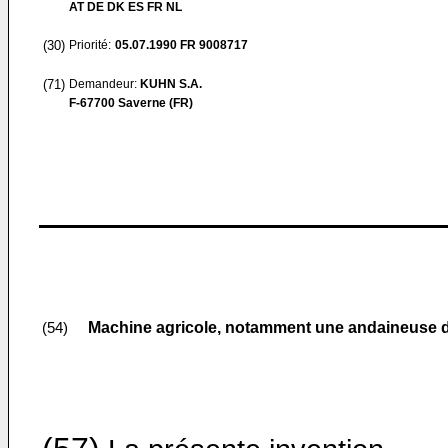
AT DE DK ES FR NL
(30)
Priorité:
05.07.1990
FR 9008717
(71)
Demandeur:
KUHN S.A.
F-67700 Saverne (FR)
Machine agricole, notamment une andaineuse de 
(54)