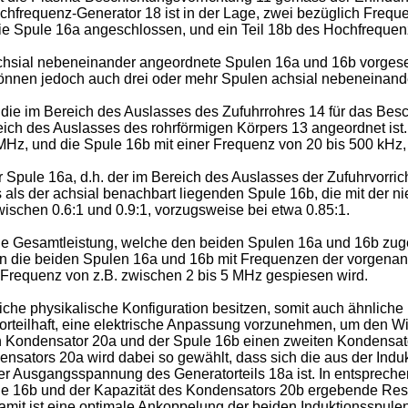
frequenz-Generator 18 ist in der Lage, zwei bezüglich Frequ
 die Spule 16a angeschlossen, und ein Teil 18b des Hochfreque
chsial nebeneinander angeordnete Spulen 16a und 16b vorgese
können jedoch auch drei oder mehr Spulen achsial nebeneinand
 die im Bereich des Auslasses des Zufuhrrohres 14 für das Besc
eich des Auslasses des rohrförmigen Körpers 13 angeordnet ist
Hz, und die Spule 16b mit einer Frequenz von 20 bis 500 kHz,
 Spule 16a, d.h. der im Bereich des Auslasses der Zufuhrvorric
als der achsial benachbart liegenden Spule 16b, die mit der ni
ischen 0.6:1 und 0.9:1, vorzugsweise bei etwa 0.85:1.
die Gesamtleistung, welche den beiden Spulen 16a und 16b zu
 wenn die beiden Spulen 16a und 16b mit Frequenzen der vorgen
r Frequenz von z.B. zwischen 2 bis 5 MHz gespiesen wird.
he physikalische Konfiguration besitzen, somit auch ähnliche In
vorteilhaft, eine elektrische Anpassung vorzunehmen, um den 
 Kondensator 20a und der Spule 16b einen zweiten Kondensator 
densators 20a wird dabei so gewählt, dass sich die aus der Indu
 Ausgangsspannung des Generatorteils 18a ist. In entspreche
Spule 16b und der Kapazität des Kondensators 20b ergebende Re
mit ist eine optimale Ankoppelung der beiden Induktionsspulen