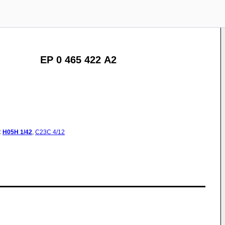
EP 0 465 422 A2
:
H05H
1/42
,
C23C
4/12