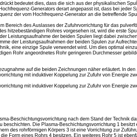
rückt bedeutet dies, dass die sich aus der physikalischen Spul
ochfrequenz-Generators derart angepasst ist, dass bei jeder S
quenz der vom Hochfrequenz-Generator an die betreffende Spul
 im Bereich des Auslasses der Zufuhrvorrichtung für das pulver
es hitzebeständigen Rohres vorgesehen ist, wird die erste Sp
der Leistungsaufnahme der beiden Spulen liegt dabei zwischen 
Summe der Leistungsaufnahmen der beiden Spulen zur Aufrecht
chnik, eine einzige Spule verwendet wird. Um dies optimal einzu
digen Rohr angeordnetes Rohr geringeren Durchmesser gebildet
Bezugnahme auf die beiden Zeichnungen näher erläutert. In de
svorrichtung mit induktiver Koppelung zur Zufuhr von Energie 
svorrichtung mit induktiver Koppelung zur Zufuhr von Energie 
Plasma-Beschichtungsvorrichtung nach dem Stand der Technik dar
zu beschichten. Die Plasma-Beschichtungsvorrichtung 1 besitzt 
nnern des rohrförmigen Körpers 3 ist eine Vorrichtung zur Zufü
ie Form eines Rohrs 4 besitzen. Ein weiteres Rohr 5 ist ebenfa