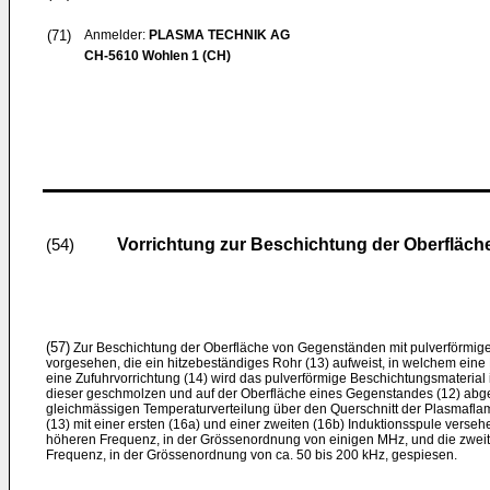
(71)
Anmelder:
PLASMA TECHNIK AG
CH-5610 Wohlen 1 (CH)
Vorrichtung zur Beschichtung der Oberfläc
(54)
(57)
Zur Beschichtung der Oberfläche von Gegenständen mit pulverförmigen 
vorgesehen, die ein hitzebeständiges Rohr (13) aufweist, in welchem eine
eine Zufuhrvorrichtung (14) wird das pulverförmige Beschichtungsmaterial 
dieser geschmolzen und auf der Oberfläche eines Gegenstandes (12) abgel
gleichmässigen Temperaturverteilung über den Querschnitt der Plasmaflam
(13) mit einer ersten (16a) und einer zweiten (16b) Induktionsspule versehe
höheren Frequenz, in der Grössenordnung von einigen MHz, und die zweite 
Frequenz, in der Grössenordnung von ca. 50 bis 200 kHz, gespiesen.