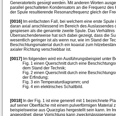
Generatorteils gesorgt werden. Mit anderen Worten ausged
parallel geschalteten Kondensators an die Frequenz des H
der Spule resultierende Resonanzfrequenz gleich der Fre
[0016]
Im einfachsten Fall, bei welchem eine erste Spule
daran axial anschliessend im Bereich des Auslassendes d
gespiesen als die genannte zweite Spule. Das Verhältnis 
Überraschenderweise hat sich dabei gezeigt, dass die 
wesentlich geringer ist als wenn nur, wie im Stand der Te
Beschichtungsmaterial durch ein koaxial zum hitzebestän
axialer Richtung verschiebbar ist.
[0017]
Im folgenden wird ein Ausführungsbeispiel unter 
Fig. 1 einen Querschnitt durch eine Beschichtung
dem Stand der Technik;
Fig. 2 einen Querschnitt durch eine Beschichtung
der Erfindung;
Fig. 3 ein Temperaturdiagramm; und
Fig. 4 ein elektrisches Schaltbild.
[0018]
In der Fig. 1 ist eine generell mit 1 bezeichnete 
auf seiner Oberfläche mit einem pulverförmigen Material 
beispielsweise aus Quarzglas hergestellt sein kann. Im I
angeordnet; diese Vorrichtung kann zweckmässigerweise d