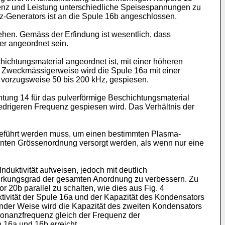
enz und Leistung unterschiedliche Speisespannungen zu
nz-Generators ist an die Spule 16b angeschlossen.
hen. Gemäss der Erfindung ist wesentlich, dass
er angeordnet sein.
hichtungsmaterial angeordnet ist, mit einer höheren
. Zweckmässigerweise wird die Spule 16a mit einer
 vorzugsweise 50 bis 200 kHz, gespiesen.
htung 14 für das pulverförmige Beschichtungsmaterial
edrigeren Frequenz gespiesen wird. Das Verhältnis der
geführt werden muss, um einen bestimmten Plasma-
annten Grössenordnung versorgt werden, als wenn nur eine
duktivität aufweisen, jedoch mit deutlich
Wirkungsgrad der gesamten Anordnung zu verbessern. Zu
20b parallel zu schalten, wie dies aus Fig. 4
ktivität der Spule 16a und der Kapazität des Kondensators
nder Weise wird die Kapazität des zweiten Kondensators
sonanzfrequenz gleich der Frequenz der
 16a und 16b erreicht.