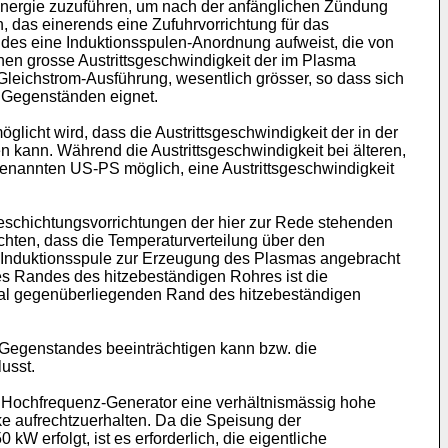
Energie zuzuführen, um nach der anfänglichen Zündung
 das einerends eine Zufuhrvorrichtung für das
des eine Induktionsspulen-Anordnung aufweist, die von
hen grosse Austrittsgeschwindigkeit der im Plasma
 Gleichstrom-Ausführung, wesentlich grösser, so dass sich
n Gegenständen eignet.
icht wird, dass die Austrittsgeschwindigkeit der in der
kann. Während die Austrittsgeschwindigkeit bei älteren,
genannten US-PS möglich, eine Austrittsgeschwindigkeit
-Beschichtungsvorrichtungen der hier zur Rede stehenden
chten, dass die Temperaturverteilung über den
ie Induktionsspule zur Erzeugung des Plasmas angebracht
es Randes des hitzebeständigen Rohres ist die
tral gegenüberliegenden Rand des hitzebeständigen
n Gegenstandes beeinträchtigen kann bzw. die
usst.
m Hochfrequenz-Generator eine verhältnismässig hohe
e aufrechtzuerhalten. Da die Speisung der
W erfolgt, ist es erforderlich, die eigentliche