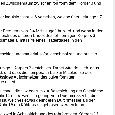
in den Zwischenraum zwischen rohrförmigem Körper 3 und
ner Induktionsspule 6 versehen, welche über Leitungen 7
r Frequenz von 2-4 MHz zugeführt wird, und wenn in den
ereich des unteren Endes des rohrförmigen Körpers 3
smaterial mit Hilfe eines Trägergases in den
schichtungsmaterial sofort geschmolzen und prallt in
örmigen Körpers 3 ersichtlich. Dabei wird deutlich, dass
t, und dass die Temperatur bis zur Mittelachse des
hmässiges Aufschmelzen des pulverförmigen
sultiert.
zeichnet, dient wiederum zur Beschichtung der Oberfläche
hr 14 mit wesentlich geringerem Durchmesser für die
 ist, welches etwas geringeren Durchmesser als der
 Rohr 15 ein Kühlgas eingeblasen werden kann.
 zwei in Achsialrichtung des rohrförmigen Körpers 13