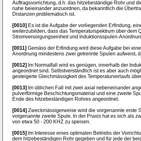
Auftragsvorrichtung, d.h. das hitzebeständige Rohr und d
nahe beieinander anzuordnen, da bekanntlich die Übert
Distanzen problematisch ist.
[0010]
Es ist die Aufgabe der vorliegenden Erfindung, ei
weiterzubilden, dass das Temperaturspektrum über dem Qu
Stromversorgungseinheit und Induktionsspulen-Anordnung e
[0011]
Gemäss der Erfindung wird diese Aufgabe bei einer
Anordnung mindestens zwei getrennte Spulen aufweist, 
[0012]
Im Normalfall wird es genügen, innerhalb der Ind
angeordnet sind. Selbstverständlich ist es aber auch mög
gesteigerte Gleichmässigkeit des Temperaturverlaufs über
[0013]
Im üblichen Fall mit zwei axial nebeneinander ang
pulverförmige Beschichtungsmaterial und eine zweite Spu
Ende des hitzebeständigen Rohres angeordnet.
[0014]
Zweckmässigerweise wird die vorgenannte erste Spu
vorgenannte zweite Spule. In der Praxis hat es sich als 
von etwa 50 - 200 KHZ zu speisen.
[0015]
Im Interesse eines optimalen Betriebs der Vorrich
dem hitzebeständigen Rohr gegeben und für jede der beid