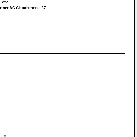
 et al
tner AG Glattalstrasse 37