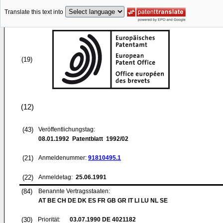
Translate this text into
(19)
(12)
(43)
Veröffentlichungstag:
08.01.1992
Patentblatt 1992/02
(21)
Anmeldenummer:
91810495.1
(22)
Anmeldetag:
25.06.1991
(84)
Benannte Vertragsstaaten:
AT BE CH DE DK ES FR GB GR IT LI LU NL SE
(30)
Priorität:
03.07.1990
DE 4021182