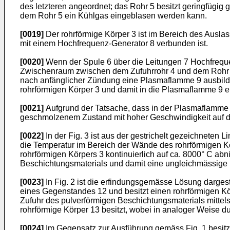
des letzteren angeordnet; das Rohr 5 besitzt geringfügi
dem Rohr 5 ein Kühlgas eingeblasen werden kann.
[0019]
Der rohrförmige Körper 3 ist im Bereich des Auslas
mit einem Hochfrequenz-Generator 8 verbunden ist.
[0020]
Wenn der Spule 6 über die Leitungen 7 Hochfreque
Zwischenraum zwischen dem Zufuhrrohr 4 und dem Rohr 5 e
nach anfänglicher Zündung eine Plasmaflamme 9 ausbilden
rohrförmigen Körper 3 und damit in die Plasmaflamme 9 
[0021]
Aufgrund der Tatsache, dass in der Plasmaflamme 9
geschmolzenem Zustand mit hoher Geschwindigkeit auf d
[0022]
In der Fig. 3 ist aus der gestrichelt gezeichneten 
die Temperatur im Bereich der Wände des rohrförmigen Kör
rohrförmigen Körpers 3 kontinuierlich auf ca. 8000° C ab
Beschichtungsmaterials und damit eine ungleichmässige B
[0023]
In Fig. 2 ist die erfindungsgemässe Lösung darges
eines Gegenstandes 12 und besitzt einen rohrförmigen Kö
Zufuhr des pulverförmigen Beschichtungsmaterials mittel
rohrförmige Körper 13 besitzt, wobei in analoger Weise
[0024]
Im Gegensatz zur Ausführung gemäss Fig. 1 besitz