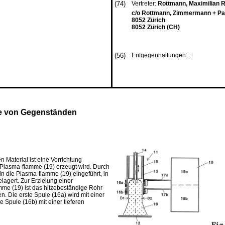
(74)
Vertreter:
Rottmann, Maximilian R.
c/o Rottmann, Zimmermann + Par
8052 Zürich
8052 Zürich (CH)
(56)
Entgegenhaltungen: :
he von Gegenständen
Material ist eine Vorrichtung
 Plasma-flamme (19) erzeugt wird. Durch
in die Plasma-flamme (19) eingeführt, in
agert. Zur Erzielung einer
me (19) ist das hitzebeständige Rohr
n. Die erste Spule (16a) wird mit einer
Spule (16b) mit einer tieferen