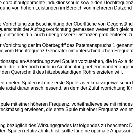
ie darauf aufgebrachte Induktionsspule sowie den Hochfrequenz
ragung von hohen Leistungen im Bereich von mehreren Dutzend
ne Vorrichtung zur Beschichtung der Oberfläche von Gegenstände
erschnitt der Auftragsvorrichtung gemessen wesentlich gleich
infacher, d.h. auch über grössere Distanzen problemloser, zu 
 Vorrichtung der im Oberbegriff des Patentanspruchs 1 genannte
die vom Hochfrequenz-Generator mit unterschiedlichen Freque
uktionsspulen-Anordnung zwei Spulen vorzusehen, die in Axial
lich, drei oder noch mehr in Axialrichtung nebeneinander ange
 den Querschnitt des hitzebeständigen Rohrs erzielen will.
eordneten Spulen ist eine erste Spule zweckmässigerweise im B
le axial daran anschliessend, an dem der Zufuhrvorrichtung f
le mit einer höheren Frequenz, vorteilhafterweise mit mindes
zweckmässig erwiesen, die erste Spule mit einer Frequenz von e
tung bezüglich des Wirkungsgrades ist folgendes zu beachten: D
en Spulen relativ ähnlich ist, sollte für eine optimale Anpass