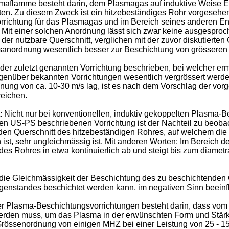
smaflamme besteht darin, dem Plasmagas auf induktive Weise 
en. Zu diesem Zweck ist ein hitzebeständiges Rohr vorgesehen,
orrichtung für das Plasmagas und im Bereich seines anderen En
 Mit einer solchen Anordnung lässt sich zwar keine ausgesproc
er nutzbare Querschnitt, verglichen mit der zuvor diskutierten
gsanordnung wesentlich besser zur Beschichtung von grössere
 zuletzt genannten Vorrichtung beschrieben, bei welcher ermögl
über bekannten Vorrichtungen wesentlich vergrössert werden 
nung von ca. 10-30 m/s lag, ist es nach dem Vorschlag der vor
reichen.
t: Nicht nur bei konventionellen, induktiv gekoppelten Plasma
ten US-PS beschriebenen Vorrichtung ist der Nachteil zu beoba
ber den Querschnitt des hitzebeständigen Rohres, auf welchem d
st, sehr ungleichmässig ist. Mit anderen Worten: Im Bereich d
des Rohres in etwa kontinuierlich ab und steigt bis zum diame
er die Gleichmässigkeit der Beschichtung des zu beschichtende
genstandes beschichtet werden kann, im negativen Sinn beeinfl
lter Plasma-Beschichtungsvorrichtungen besteht darin, dass vo
werden muss, um das Plasma in der erwünschten Form und Stärk
rössenordnung von einigen MHZ bei einer Leistung von 25 - 150 k