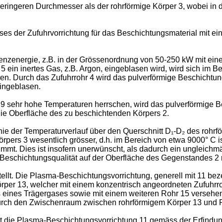
g geringeren Durchmesser als der rohrförmige Körper 3, wobei 
ses der Zufuhrvorrichtung für das Beschichtungsmaterial mit ei
nzenergie, z.B. in der Grössenordnung von 50-250 kW mit eine
in inertes Gas, z.B. Argon, eingeblasen wird, wird sich im B
. Durch das Zufuhrrohr 4 wird das pulverförmige Beschichtung
eingeblasen.
 sehr hohe Temperaturen herrschen, wird das pulverförmige Be
ie Oberfläche des zu beschichtenden Körpers 2.
Linie der Temperaturverlauf über den Querschnitt D₁-D₂ des rohrf
pers 3 wesentlich grösser, d.h. im Bereich von etwa 9000° C is
nimmt. Dies ist insofern unerwünscht, als dadurch ein ungleic
eschichtungsqualität auf der Oberfläche des Gegenstandes 2 re
tellt. Die Plasma-Beschichtungsvorrichtung, generell mit 11 be
rper 13, welcher mit einem konzentrisch angeordneten Zufuhrro
s eines Trägergases sowie mit einem weiteren Rohr 15 versehen
 durch den Zwischenraum zwischen rohrförmigem Körper 13 und
t die Plasma-Beschichtungsvorrichtung 11 gemäss der Erfindung