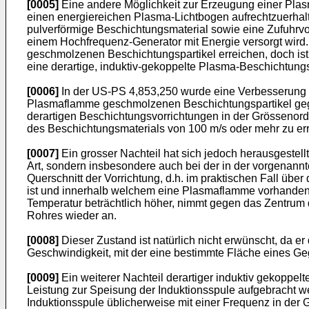
[0005]
Eine andere Möglichkeit zur Erzeugung einer Pla
einen energiereichen Plasma-Lichtbogen aufrechtzuerhalt
pulverförmige Beschichtungsmaterial sowie eine Zufuhrv
einem Hochfrequenz-Generator mit Energie versorgt wird.
geschmolzenen Beschichtungspartikel erreichen, doch ist d
eine derartige, induktiv-gekoppelte Plasma-Beschichtun
[0006]
In der US-PS 4,853,250 wurde eine Verbesserung der
Plasmaflamme geschmolzenen Beschichtungspartikel gegen
derartigen Beschichtungsvorrichtungen in der Grössenord
des Beschichtungsmaterials von 100 m/s oder mehr zu er
[0007]
Ein grosser Nachteil hat sich jedoch herausgestell
Art, sondern insbesondere auch bei der in der vorgenann
Querschnitt der Vorrichtung, d.h. im praktischen Fall ü
ist und innerhalb welchem eine Plasmaflamme vorhanden i
Temperatur beträchtlich höher, nimmt gegen das Zentrum 
Rohres wieder an.
[0008]
Dieser Zustand ist natürlich nicht erwünscht, da 
Geschwindigkeit, mit der eine bestimmte Fläche eines Ge
[0009]
Ein weiterer Nachteil derartiger induktiv gekoppe
Leistung zur Speisung der Induktionsspule aufgebracht 
Induktionsspule üblicherweise mit einer Frequenz in der G