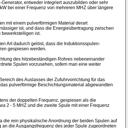
-Generator, entweder integriert auszubilden oder sehr
 kW bei einer Frequenz von mehreren MHZ über längere
n mit einem pulverförmigen Material derart
mässiger ist, und dass die Energieübertragung zwischen
bewerkstelligen ist.
n Art dadurch gelöst, dass die Induktionsspulen-
nzen gespiesen werden.
richtung des hitzebeständigen Rohres nebeneinander
ordnete Spulen vorzusehen, sofern man eine weiter
ereich des Auslasses der Zufuhrvorrichtung für das
ür das pulverförmige Beschichtungsmaterial abgewandten
tens der doppelten Frequenz, gespiesen als die
twa 2 - 5 MHZ und die zweite Spule mit einer Frequenz
a die rein physikalische Anordnung der beiden Spulen auf
ung an die Ausgangsfrequenz des jeder Spule zugeordneten