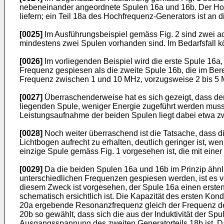
nebeneinander angeordnete Spulen 16a und 16b. Der Hoch
liefern; ein Teil 18a des Hochfrequenz-Generators ist an
[0025]
Im Ausführungsbeispiel gemäss Fig. 2 sind zwei a
mindestens zwei Spulen vorhanden sind. Im Bedarfsfall 
[0026]
Im vorliegenden Beispiel wird die erste Spule 16a,
Frequenz gespiesen als die zweite Spule 16b, die im Ber
Frequenz zwischen 1 und 10 MHz, vorzugsweise 2 bis 5 M
[0027]
Überraschenderweise hat es sich gezeigt, dass der
liegenden Spule, weniger Energie zugeführt werden muss 
Leistungsaufnahme der beiden Spulen liegt dabei etwa zw
[0028]
Noch weiter überraschend ist die Tatsache, dass 
Lichtbogen aufrecht zu erhalten, deutlich geringer ist,
einzige Spule gemäss Fig. 1 vorgesehen ist, die mit eine
[0029]
Da die beiden Spulen 16a und 16b im Prinzip ähnlic
unterschiedlichen Frequenzen gespiesen werden, ist es 
diesem Zweck ist vorgesehen, der Spule 16a einen ersten
schematisch ersichtlich ist. Die Kapazität des ersten Kon
20a ergebende Resonanzfrequenz gleich der Frequenz der
20b so gewählt, dass sich die aus der Induktivität der 
Ausgangsspannung des zweiten Generatorteils 18b ist. Da