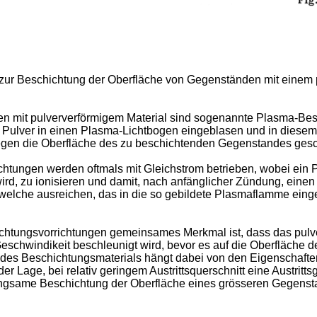
ng zur Beschichtung der Oberfläche von Gegenständen mit einem
 mit pulververförmigem Material sind sogenannte Plasma-Besc
 Pulver in einen Plasma-Lichtbogen eingeblasen und in diesem L
egen die Oberfläche des zu beschichtenden Gegenstandes gesc
htungen werden oftmals mit Gleichstrom betrieben, wobei ein P
d, zu ionisieren und damit, nach anfänglicher Zündung, einen
lche ausreichen, das in die so gebildete Plasmaflamme eingef
htungsvorrichtungen gemeinsames Merkmal ist, dass das pulve
chwindikeit beschleunigt wird, bevor es auf die Oberfläche des
des Beschichtungsmaterials hängt dabei von den Eigenschaft
r Lage, bei relativ geringem Austrittsquerschnitt eine Austrit
v langsame Beschichtung der Oberfläche eines grösseren Gegens