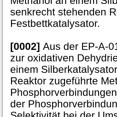
Methanol an einem Silb
senkrecht stehenden R
Festbettkatalysator.
[0002]
Aus der EP-A-01
zur oxidativen Dehydri
einem Silberkatalysato
Reaktor zugeführte Met
Phosphorverbindungen 
der Phosphorverbindu
Selektivität bei der U