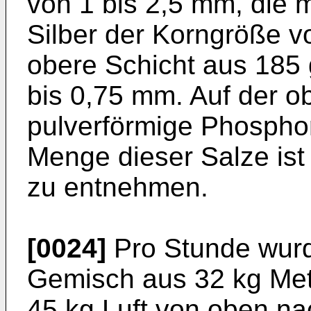
von 1 bis 2,5 mm, die m
Silber der Korngröße v
obere Schicht aus 185 
bis 0,75 mm. Auf der o
pulverförmige Phosphor
Menge dieser Salze ist
zu entnehmen.
[0024]
Pro Stunde wurd
Gemisch aus 32 kg Met
45 kg Luft von oben na