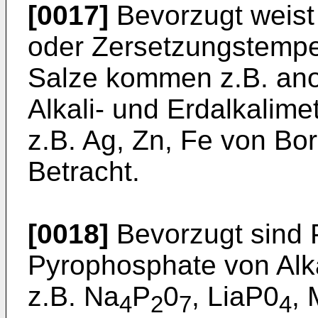
[0017]
Bevorzugt weist
oder Zersetzungstemper
Salze kommen z.B. an
Alkali- und Erdalkalim
z.B. Ag, Zn, Fe von B
Betracht.
[0018]
Bevorzugt sind 
Pyrophosphate von Alkal
z.B. Na
P
0
, LiaP0
,
4
2
7
4