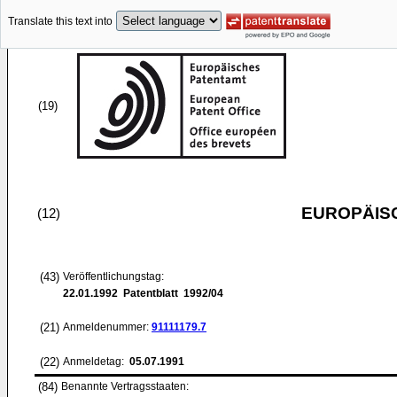
Translate this text into
(19)
EUROPÄIS
(12)
(43)
Veröffentlichungstag:
22.01.1992
Patentblatt 1992/04
(21)
Anmeldenummer:
91111179.7
(22)
Anmeldetag:
05.07.1991
(84)
Benannte Vertragsstaaten: