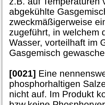
z.B. auf Temperaturen 
abgekühlte Gasgemisc
zweckmäßigerweise ei
zugeführt, in welchem 
Wasser, vorteilhaft im
Gasgemisch gewaschen
[0021]
Eine nennenswe
phosphorhaltigen Salze
nicht auf. Im Produkt 
bzw.keine Phosphorve