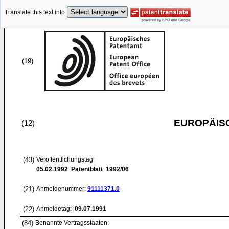
Translate this text into
(19)
EUROPÄIS
(12)
(43)
Veröffentlichungstag:
05.02.1992
Patentblatt 1992/06
(21)
Anmeldenummer:
91111371.0
(22)
Anmeldetag:
09.07.1991
(84)
Benannte Vertragsstaaten: