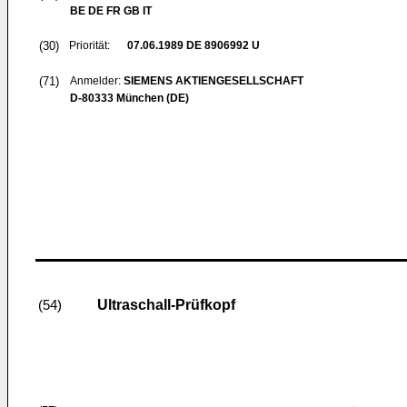
BE DE FR GB IT
(30)
Priorität:
07.06.1989
DE 8906992 U
(71)
Anmelder:
SIEMENS AKTIENGESELLSCHAFT
D-80333 München (DE)
Ultraschall-Prüfkopf
(54)