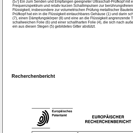
(57)
Ein zum Senden und Empfangen geeigneter Ultraschall-Prüfkopf mit ei
Frequenzspektrum und relativ kurzen Schallimpulsen zur berührungsfreien 
Flüssigkeit, insbesondere zur volumetrischen Prüfung metallischer Bauteile
Prüfkopf hat ein in die Flüssigkeit eintauchbares Gehäuse (1) und darin s
(7), einen Dämpfungskörper (8) und eine an die Flüssigkeit angrenzende T
schallweichen Folie (6) und einer schallharten Folie (4), die sich nach au
ein aus diesen Stegen (5) gebildetes Gitter abstützt.
Recherchenbericht