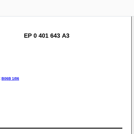
EP 0 401 643 A3
:
B06B
1/06