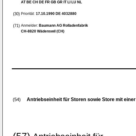
AT BE CH DE FR GB GR IT LI LU NL
(30)
Priorität:
17.10.1990
DE 4032880
(71)
Anmelder:
Baumann AG Rolladenfabrik
CH-8820 Wädenswil (CH)
Antriebseinheit für Storen sowie Store mit eine
(54)