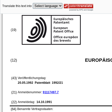
Translate this text into
(19)
EUROPÄIS
(12)
(43)
Veröffentlichungstag:
20.05.1992
Patentblatt 1992/21
(21)
Anmeldenummer:
91117497.7
(22)
Anmeldetag:
14.10.1991
(84)
Benannte Vertragsstaaten: