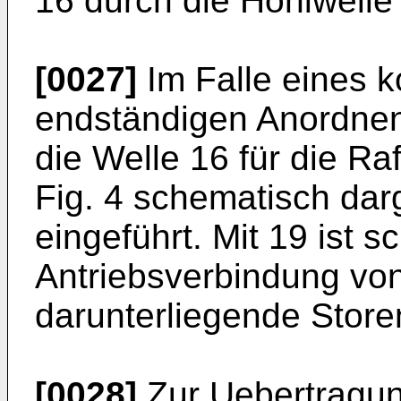
16 durch die Hohlwelle
[0027]
Im Falle eines k
endständigen Anordnens
die Welle 16 für die Raf
Fig. 4 schematisch darge
eingeführt. Mit 19 ist 
Antriebsverbindung von
darunterliegende Storen
[0028]
Zur Uebertragun