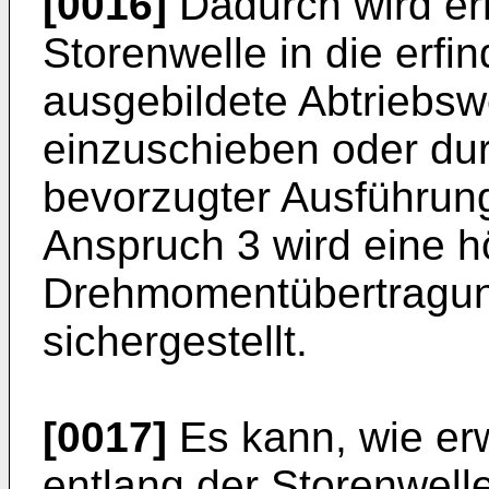
[0016]
Dadurch wird erm
Storenwelle in die erf
ausgebildete Abtriebswe
einzuschieben oder du
bevorzugter Ausführun
Anspruch 3 wird eine h
Drehmomentübertragung
sichergestellt.
[0017]
Es kann, wie erw
entlang der Storenwelle