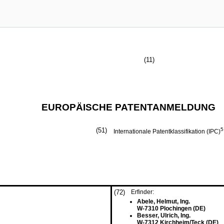
(11)
EUROPÄISCHE PATENTANMELDUNG
(51)
5
Internationale Patentklassifikation (IPC)
(72)
Erfinder:
Abele, Helmut, Ing.
W-7310 Plochingen (DE)
Besser, Ulrich, Ing.
W-7312 Kirchheim/Teck (DE)