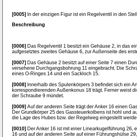
[0005]
In der einzigen Figur ist ein Regelventil in den St
Beschreibung
[0006]
Das Regelventil 1 besitzt ein Gehäuse 2, in das ei
aufgesetztes zweites Gehäuse 6, zur Außenseite des ers
[0007]
Das Gehäuse 2 besitzt auf einer Seite 7 einen Dur
versehene Durchgangsbohrung 11 eingebracht. Die Schrau
eines O-Ringes 14 und ein Sackloch 15.
[0008]
Innerhalb des Spulenkörpers 3 befindet sich ein An
korrespondierenden Außenkonus 18 trägt. Ferner weist die
der Schraube 9 mündet.
[0009]
Auf der anderen Seite trägt der Anker 16 einen Ga
Der Grundkörper 25 des Gassteuerkolbens ist hohl und au
die Lage des Hubes bzw. der Regelweg eingestellt werde
[0010]
Der Anker 16 ist mit einer Linearkugelführung 26, 
16 und auf der anderen Seite auf einer Führungshülse 29,