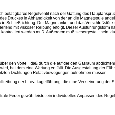
sch betätigbares Regelventil nach der Gattung des Hauptanspru
ng des Druckes in Abhängigkeit von der an die Magnetspule ange
k in Schließrichtung. Der Magnetanker und das Verschlußstück
tend mit viskoser Reibung erfolgt. Dieser Ausführungsform haf
g kontrolliert werden muß. Außerdem muß sichergestellt sein,
er den Vorteil, daß durch die auf der den Gasraum abdichten
 wird, bei dem eine Wartung entfällt. Die Ausgestaltung der Fü
gesetzten Dichtungen Relativbewegungen aufnehmen müssen.
 Rollreibung der Linearkugelführung, die eine Verkleinerung de
rale Feder gewährleistet ein individuelles Anpassen des Regelv