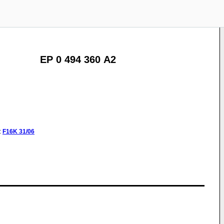
EP 0 494 360 A2
:
F16K
31/06