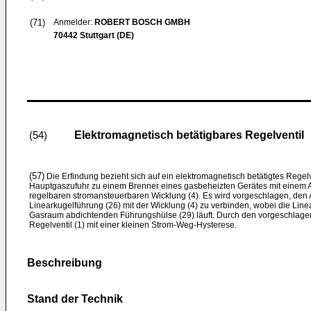
(71)
Anmelder:
ROBERT BOSCH GMBH
70442 Stuttgart (DE)
Elektromagnetisch betätigbares Regelventil
(54)
(57)
Die Erfindung bezieht sich auf ein elektromagnetisch betätigtes Regel
Hauptgaszufuhr zu einem Brenner eines gasbeheizten Gerätes mit einem A
regelbaren stromansteuerbaren Wicklung (4). Es wird vorgeschlagen, den 
Linearkugelführung (26) mit der Wicklung (4) zu verbinden, wobei die Line
Gasraum abdichtenden Führungshülse (29) läuft. Durch den vorgeschlage
Regelventil (1) mit einer kleinen Strom-Weg-Hysterese.
Beschreibung
Stand der Technik