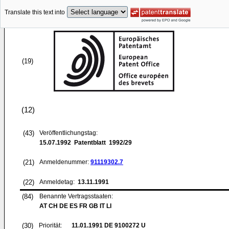
Translate this text into
(19)
(12)
(43)
Veröffentlichungstag:
15.07.1992
Patentblatt 1992/29
(21)
Anmeldenummer:
91119302.7
(22)
Anmeldetag:
13.11.1991
(84)
Benannte Vertragsstaaten:
AT CH DE ES FR GB IT LI
(30)
Priorität:
11.01.1991
DE 9100272 U