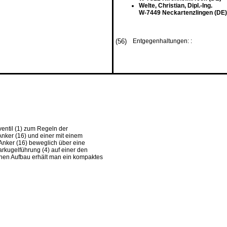
Welte, Christian, Dipl.-Ing.
W-7449 Neckartenzlingen (DE)
(56)
Entgegenhaltungen: :
ventil (1) zum Regeln der
nker (16) und einer mit einem
Anker (16) beweglich über eine
arkugelführung (4) auf einer den
nen Aufbau erhält man ein kompaktes