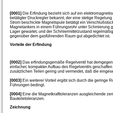
[0001]
Die Erfindung bezieht sich auf ein elektromagneti
betätigter Druckregler bekannt, der eine stetige Regelu
Strom beschickte Magnetspule betätigt ein Verschlußstüc
Magnetankers in einem Führungsrohr unter Schmierung glei
Lager gewartet, und der Schmiermittelzustand regelmäßi
gegenüber dem gasführenden Raum gut abgedichtet ist.
Vorteile der Erfindung
[0002]
Das erfindungsgemäße Regelventil hat demgegenüb
einfacher, kompakter Aufbau des Regelventils geschaffen
zusätzlichen Teilen gering und vermeidet, daß die ein
[0003]
Ein weiterer Vorteil ergibt sich durch die geringe
Führungen bedingt.
[0004]
Eine die Magnetkrafttoleranzen ausgleichende zent
Bauteiletoleranzen.
Zeichnung