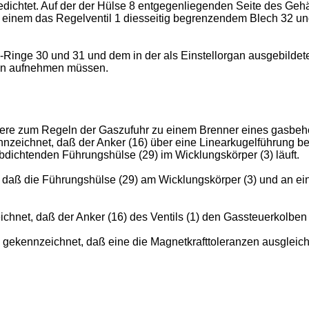
edichtet. Auf der der Hülse 8 entgegenliegenden Seite des Gehä
, einem das Regelventil 1 diesseitig begrenzendem Blech 32 u
-Ringe 30 und 31 und dem in der als Einstellorgan ausgebild
en aufnehmen müssen.
dere zum Regeln der Gaszufuhr zu einem Brenner eines gasbehe
nzeichnet, daß der Anker (16) über eine Linearkugelführung be
bdichtenden Führungshülse (29) im Wicklungskörper (3) läuft.
 daß die Führungshülse (29) am Wicklungskörper (3) und an eine
hnet, daß der Anker (16) des Ventils (1) den Gassteuerkolben (
 gekennzeichnet, daß eine die Magnetkrafttoleranzen ausgleich