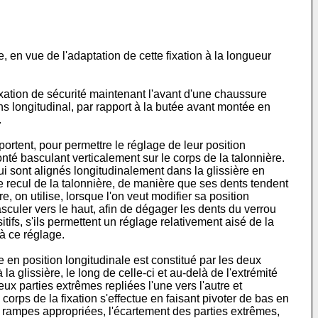
e, en vue de l'adaptation de cette fixation à la longueur
fixation de sécurité maintenant l'avant d'une chaussure
ens longitudinal, par rapport à la butée avant montée en
.
ortent, pour permettre le réglage de leur position
onté basculant verticalement sur le corps de la talonnière.
ui sont alignés longitudinalement dans la glissière en
de recul de la talonnière, de manière que ses dents tendent
, on utilise, lorsque l'on veut modifier sa position
 basculer vers le haut, afin de dégager les dents du verrou
sitifs, s'ils permettent un réglage relativement aisé de la
 à ce réglage.
 en position longitudinale est constitué par les deux
a glissière, le long de celle-ci et au-delà de l'extrémité
ux parties extrêmes repliées l'une vers l'autre et
orps de la fixation s'effectue en faisant pivoter de bas en
 rampes appropriées, l'écartement des parties extrêmes,