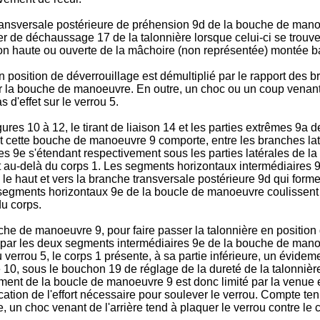
transversale postérieure de préhension 9d de la bouche de manoe
r de déchaussage 17 de la talonnière lorsque celui-ci se trouve 
ition haute ou ouverte de la mâchoire (non représentée) montée ba
en position de déverrouillage est démultiplié par le rapport des 
vrer la bouche de manoeuvre. En outre, un choc ou un coup venan
 d'effet sur le verrou 5.
gures 10 à 12, le tirant de liaison 14 et les parties extrêmes 9
et cette bouche de manoeuvre 9 comporte, entre les branches lat
 9e s'étendant respectivement sous les parties latérales de la l
eur et au-delà du corps 1. Les segments horizontaux intermédiair
rs le haut et vers la branche transversale postérieure 9d qui f
es segments horizontaux 9e de la boucle de manoeuvre coulissent
u corps.
e de manoeuvre 9, pour faire passer la talonnière en position de
s par les deux segments intermédiaires 9e de la bouche de mano
 verrou 5, le corps 1 présente, à sa partie inférieure, un évidem
e 10, sous le bouchon 19 de réglage de la dureté de la talonnièr
ent de la boucle de manoeuvre 9 est donc limité par la venue e
cation de l'effort nécessaire pour soulever le verrou. Compte te
un choc venant de l'arrière tend à plaquer le verrou contre le cor