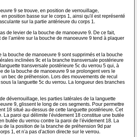
uvre 9 se trouve, en position de verrouillage,
en position basse sur le corps 1, ainsi qu'il est représenté
sculante sur la partie antérieure du corps 1.
bras de levier de la bouche de manoeuvre 9. De ce fait,
t de l'arrière sur la bouche de manoeuvre 9 tend à plaquer
a de la bouche de manoeuvre 9 sont supprimés et la bouche
érales inclinées 9c et la branche transversale postérieure
anguette transversale postérieure 5c du verrou 5 qui, à
es 9e de la bouche de manoeuvre 9 se prolongent vers le
orme un bec de préhension. Lors des mouvements de recul
 sous la languette 5c du verrou. La longueur des branches
 déverrouillage, les parties latérales de la languette
euvre 9, glissent le long de ces segments. Pour permettre
ent 18 situé au-dessus de cette languette postérieure. Cet
e. La paroi qui délimite l'évidement 18 constitue une butée
n butée du verrou contre la paroi de l'évidement 18. La
nu de la position de la branche de préhension 9d par
ps 1, et n'a pas d'action directe sur le verrou.