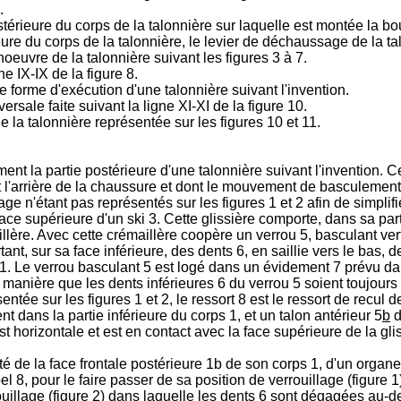
.
ostérieure du corps de la talonnière sur laquelle est montée la 
ieure du corps de la talonnière, le levier de déchaussage de la t
oeuvre de la talonnière suivant les figures 3 à 7.
ne IX-IX de la figure 8.
 forme d'exécution d'une talonnière suivant l'invention.
ersale faite suivant la ligne XI-XI de la figure 10.
 la talonnière représentée sur les figures 10 et 11.
nt la partie postérieure d'une talonnière suivant l'invention. C
nt l'arrière de la chaussure et dont le mouvement de basculem
 n'étant pas représentés sur les figures 1 et 2 afin de simplifi
face supérieure d'un ski 3. Cette glissière comporte, dans sa pa
llère. Avec cette crémaillère coopère un verrou 5, basculant vert
ant, sur sa face inférieure, des dents 6, en saillie vers le bas, 
 1. Le verrou basculant 5 est logé dans un évidement 7 prévu dans 
e manière que les dents inférieures 6 du verrou 5 soient toujours
entée sur les figures 1 et 2, le ressort 8 est le ressort de recul
t dans la partie inférieure du corps 1, et un talon antérieur 5
b
d
t horizontale et est en contact avec la face supérieure de la gli
ôté de la face frontale postérieure 1b de son corps 1, d'un orga
ppel 8, pour le faire passer de sa position de verrouillage (figur
rouillage (figure 2) dans laquelle les dents 6 sont dégagées au-