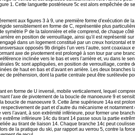
 figure 1. Cette languette postérieure 5c est alors empêchée de s
èrement aux figures 3 à 9, une première forme d'exécution de la t
 rigide sensiblement en forme de C, représentée plus particuliè
l de symétrie P de la talonnière et elle comprend, de chaque côt
arrière en position de verrouillage, ainsi qu'il est représenté su
9b engagé dans un logement constitué par un creux horizontal et 
nsversaux opposés 9b dirigés l'un vers l'autre, sont coaxiaux et
ant axe de pivotement est prolongé à son tour par une branche 
éférence inclinée vers le bas et vers l'arrière et, vu dans le se
érales 9c sont appliquées, en position de verrouillage, contre 
nées de haut en bas et d'avant en arrière. Les deux branches laté
c de préhension, dont la partie centrale peut être surélevée pour
rant en forme de U inversé, mobile verticalement, lequel compr
ormant l'axe de pivotement de la boucle de manoeuvre 9 et sens
 la boucle de manoeuvre 9. Cette âme supérieure 14a est prolo
nt respectivement de part et d'autre du mécanisme et notamment 
vers l'avant, à son extrémité inférieure, pour former une branch
 extrême inférieure 14c du tirant 14 passe sous la partie extrêm
 reliée au tirant de liaison 14. Chaque branche 14c peut couliss
rs de la pratique du ski, par rapport au verrou 5, contre la forc
vement de recul.