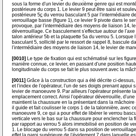
sous la forme d'un levier du deuxième genre qui est monté 
postérieure du corps 1. Le levier 9 peut être saisi et soule
postérieure 5
c
du verrou basculant 5 par l'intermédiaire d
verrouillage basse (figure 1), ce levier 9 pivote dans le se
provoque, par l'intermédiaire des moyens de liaison 14, l
déverrouillage. Ce basculement s'effectue autour de l'axe t
talon antérieur 5b et la plaquette 5a du verrou 5. Lorsque 
basculant 5, sollicité par le ressort de rappel 8, bascule 
l'intermédiaire des moyens de liaison 14, le levier de man
[0010]
Le type de fixation qui est schématisé sur les figur
manière connue, ce levier, en passant d'une position haut
longitudinale du corps se fait le plus souvent avec la mâc
[0011]
Grâce à la construction qui a été décrite ci-dessus
et l'index de l'opérateur, l'un de ses doigts prenant appu
levier de manoeuvre 9. Par ailleurs l'opérateur présente l
emplacement correct. Ainsi l'opérateur déverrouille, d'une
maintient la chaussure en la présentant dans la mâchoire 
il guide et fait coulisser le corps 1 de la talonnière, avec
manoeuvre 9, ce qui a pour effet de libérer le verrou bascu
verticale vers le bas sur la chaussure pour enclencher la f
par rapport au verrou 5 alors immobilisé en position de ver
1. Le blocage du verrou 5 dans sa position de verrouillage 
effet la paroi supérieure de l'évidement 7 dans laquelle es