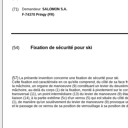
(71)
Demandeur:
SALOMON S.A.
F-74370 Pringy (FR)
Fixation de sécurité pour ski
(54)
(57)
La présente invention concerne une fixation de sécurité pour ski.
Cette fixation est caractérisée en ce qu'elle comprend, du côté de sa face f
la mâchoire, un organe de manoeuvre (9) constituant un levier du deuxième
mâchoire, au-delà du corps (1) de la fixation, monté à pivotement sur le cor
transversal (11), un point intermédiaire (13) du levier de manoeuvre (9) éta
liaison (14), à la partie extrême (5c) d'un verrou (5) qui est située du côté 
(1), de manière qu'un soulèvement du levier de manoeuvre (9) provoque un
et le passage de ce verrou de sa position de verrouillage à sa position de 