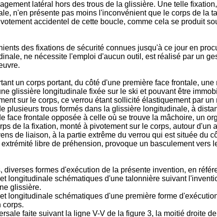
agement latéral hors des trous de la glissière. Une telle fixation,
ale, n'en présente pas moins l'inconvénient que le corps de la t
 pivotement accidentel de cette boucle, comme cela se produit s
ents des fixations de sécurité connues jusqu'à ce jour en procur
dinale, ne nécessite l'emploi d'aucun outil, est réalisé par un g
euvre.
ortant un corps portant, du côté d'une première face frontale, u
ne glissière longitudinale fixée sur le ski et pouvant être immobi
ent sur le corps, ce verrou étant sollicité élastiquement par un
e plusieurs trous formés dans la glissière longitudinale, à dista
de face frontale opposée à celle où se trouve la mâchoire, un 
ps de la fixation, monté à pivotement sur le corps, autour d'un a
yens de liaison, à la partie extrême du verrou qui est située du 
extrémité libre de préhension, provoque un basculement vers le
fs, diverses formes d'exécution de la présente invention, en réfé
 et longitudinale schématiques d'une talonnière suivant l'inventi
ne glissière.
 et longitudinale schématiques d'une première forme d'exécution
n corps.
sale faite suivant la ligne V-V de la figure 3, la moitié droite de 