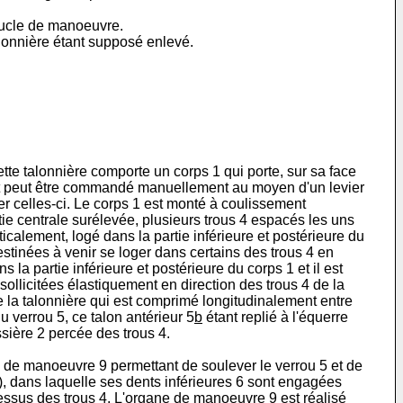
boucle de manoeuvre.
alonnière étant supposé enlevé.
ette talonnière comporte un corps 1 qui porte, sur sa face
ent peut être commandé manuellement au moyen d'un levier
er celles-ci. Le corps 1 est monté à coulissement
rtie centrale surélevée, plusieurs trous 4 espacés les uns
icalement, logé dans la partie inférieure et postérieure du
destinées à venir se loger dans certains des trous 4 en
la partie inférieure et postérieure du corps 1 et il est
 sollicitées élastiquement en direction des trous 4 de la
 de la talonnière qui est comprimé longitudinalement entre
u verrou 5, ce talon antérieur 5
b
étant replié à l'équerre
ssière 2 percée des trous 4.
ne de manoeuvre 9 permettant de soulever le verrou 5 et de
e 1), dans laquelle ses dents inférieures 6 sont engagées
dessus des trous 4. L'organe de manoeuvre 9 est réalisé