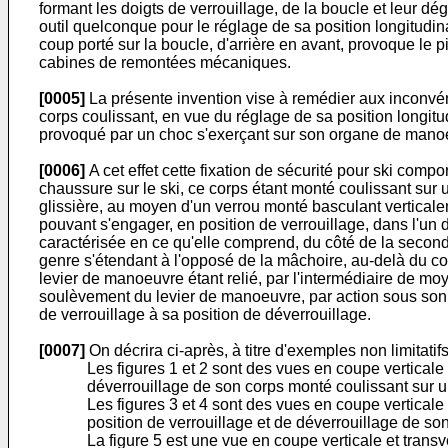
formant les doigts de verrouillage, de la boucle et leur dég
outil quelconque pour le réglage de sa position longitudin
coup porté sur la boucle, d'arrière en avant, provoque le
cabines de remontées mécaniques.
[0005]
La présente invention vise à remédier aux inconvéni
corps coulissant, en vue du réglage de sa position longitu
provoqué par un choc s'exerçant sur son organe de mano
[0006]
A cet effet cette fixation de sécurité pour ski comp
chaussure sur le ski, ce corps étant monté coulissant sur u
glissière, au moyen d'un verrou monté basculant verticalem
pouvant s'engager, en position de verrouillage, dans l'un d
caractérisée en ce qu'elle comprend, du côté de la secon
genre s'étendant à l'opposé de la mâchoire, au-delà du cor
levier de manoeuvre étant relié, par l'intermédiaire de mo
soulèvement du levier de manoeuvre, par action sous son 
de verrouillage à sa position de déverrouillage.
[0007]
On décrira ci-après, à titre d'exemples non limitati
Les figures 1 et 2 sont des vues en coupe verticale
déverrouillage de son corps monté coulissant sur u
Les figures 3 et 4 sont des vues en coupe verticale
position de verrouillage et de déverrouillage de so
La figure 5 est une vue en coupe verticale et transver