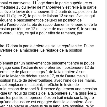
ntal et transversal 11 logé dans la partie supérieure et
ermédiaire 13 du levier de manoeuvre 9 est relié à la partie
lève le levier de manoeuvre 9, à partir de sa position de
al 11 (figure 2), le point de liaison 13 se soulève, ce qui
séquent le basculement de celui-ci en position de
t à l'endroit de l'arête de raccordement inférieure entre le
éhension postérieure 12 du levier de manoeuvre 9, le verrou
e verrouillage, ce qui a pour effet de ramener, par
ire 17 dont la partie arrière est seule représentée. D'une
verture de la mâchoire. Le réglage de la position
.
s simplement par un mouvement de pincement entre le pouce
t engagé sous l'extrémité de préhension postérieure 12 du
rmettre de placer le corps 1 de la talonnière à son
et le levier de déchaussage 17, et de l'autre main il
osition haute de déverrouillage, avec l'une de ses mains,
 cet emplacement atteint, il relâche le levier de
par le ressort de rappel 8. Il exerce également une pression
ue un recul du corps 1 de la talonnière sur la glissière 2,
rs les positions représentées en trait mixte sur la figure
ès qu'une chaussure est engagée dans la talonnière. A cet
 venir se placer au-dessus de la languette postérieure 5c