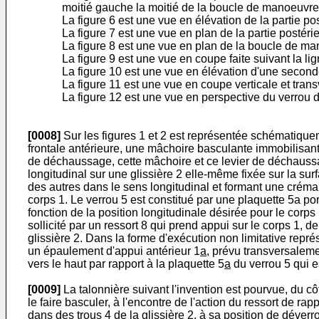
moitié gauche la moitié de la boucle de manoeuvre
La figure 6 est une vue en élévation de la partie p
La figure 7 est une vue en plan de la partie postér
La figure 8 est une vue en plan de la boucle de man
La figure 9 est une vue en coupe faite suivant la lig
La figure 10 est une vue en élévation d'une seconde
La figure 11 est une vue en coupe verticale et transv
La figure 12 est une vue en perspective du verrou de
[0008]
Sur les figures 1 et 2 est représentée schématiqueme
frontale antérieure, une mâchoire basculante immobilisa
de déchaussage, cette mâchoire et ce levier de déchaussage
longitudinal sur une glissière 2 elle-même fixée sur la sur
des autres dans le sens longitudinal et formant une crémai
corps 1. Le verrou 5 est constitué par une plaquette 5a port
fonction de la position longitudinale désirée pour le corps
sollicité par un ressort 8 qui prend appui sur le corps 1, d
glissière 2. Dans la forme d'exécution non limitative représ
un épaulement d'appui antérieur 1
a
, prévu transversalemen
vers le haut par rapport à la plaquette 5
a
du verrou 5 qui es
[0009]
La talonnière suivant l'invention est pourvue, du c
le faire basculer, à l'encontre de l'action du ressort de ra
dans des trous 4 de la glissière 2, à sa position de déver