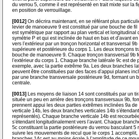
du verrou 5, comme il est représenté en trait mixte sur la
en position de verrouillage.
[0012]
On décrira maintenant, en se référant plus particuli
levier de manoeuvre 9 est constitué par une bouche de fil
est symétrique par rapport au plan vertical et longitudina
symétrie P et qui est inclinée de haut en bas et d'avant en 
vers l'extérieur par un tronçon horizontal et transversal 
supérieure et postérieure du corps 1. Les deux tronçons tra
bouche de manoeuvre 9. Chaque tronçon transversal 9b form
l'extérieur du corps 1. Chaque branche latérale 9c est de pr
exemple, avec la partie extrême 9a. Les deux branches lat
peuvent être constituées par des faces d'appui planes incli
par une branche transversale postérieure 9d, formant un be
centrale.
[0013]
Les moyens de liaison 14 sont constitués par un ti
située un peu en arrière des tronçons transversaux 9b, f
prennent appui les deux parties extrêmes inclinées 9a de
verticale 14b, les deux branches verticales 14b s'étenda
représentés). Chaque branche verticale 14b est recourbée 
s'étendant longitudinalement vers l'avant. Chaque branche
5c constituant la partie postérieure du verrou basculant 5
suivre les mouvements de recul que le corps 1 accomplit, lo
branches 14c est au moins égale à l'amplitude de ce mou