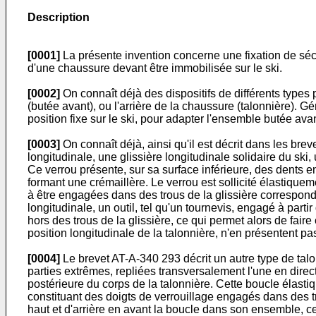
Description
[0001]
La présente invention concerne une fixation de sécuri
d'une chaussure devant être immobilisée sur le ski.
[0002]
On connaît déjà des dispositifs de différents types 
(butée avant), ou l'arrière de la chaussure (talonnière). G
position fixe sur le ski, pour adapter l'ensemble butée av
[0003]
On connaît déjà, ainsi qu'il est décrit dans les br
longitudinale, une glissière longitudinale solidaire du ski
Ce verrou présente, sur sa surface inférieure, des dents e
formant une crémaillère. Le verrou est sollicité élastique
à être engagées dans des trous de la glissière correspondan
longitudinale, un outil, tel qu'un tournevis, engagé à partir
hors des trous de la glissière, ce qui permet alors de faire 
position longitudinale de la talonnière, n'en présentent pa
[0004]
Le brevet AT-A-340 293 décrit un autre type de talon
parties extrêmes, repliées transversalement l'une en directi
postérieure du corps de la talonnière. Cette boucle élastiq
constituant des doigts de verrouillage engagés dans des tro
haut et d'arrière en avant la boucle dans son ensemble, 