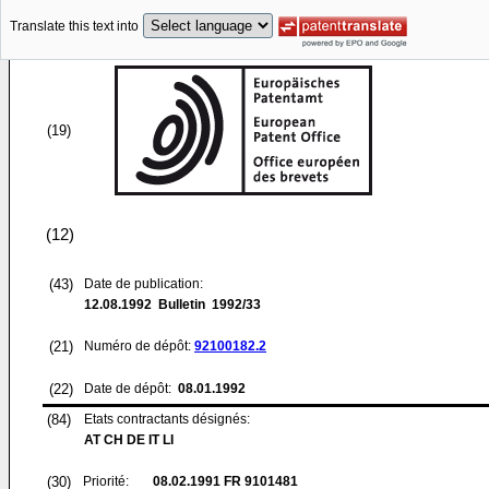
Translate this text into
(19)
(12)
(43)
Date de publication:
12.08.1992
Bulletin 1992/33
(21)
Numéro de dépôt:
92100182.2
(22)
Date de dépôt:
08.01.1992
(84)
Etats contractants désignés:
AT CH DE IT LI
(30)
Priorité:
08.02.1991
FR 9101481