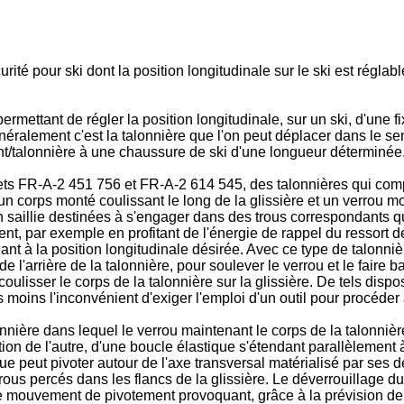
té pour ski dont la position longitudinale sur le ski est réglabl
permettant de régler la position longitudinale, sur un ski, d'une 
énéralement c'est la talonnière que l'on peut déplacer dans le s
ant/talonnière à une chaussure de ski d'une longueur déterminée
evets FR-A-2 451 756 et FR-A-2 614 545, des talonnières qui comp
, un corps monté coulissant le long de la glissière et un verrou m
n saillie destinées à s'engager dans des trous correspondants q
ment, par exemple en profitant de l'énergie de rappel du ressort 
t à la position longitudinale désirée. Avec ce type de talonnière
 de l'arrière de la talonnière, pour soulever le verrou et le faire
coulisser le corps de la talonnière sur la glissière. De tels dispo
s moins l'inconvénient d'exiger l'emploi d'un outil pour procéder
nière dans lequel le verrou maintenant le corps de la talonnière
on de l'autre, d'une boucle élastique s'étendant parallèlement à l
ue peut pivoter autour de l'axe transversal matérialisé par ses de
us percés dans les flancs de la glissière. Le déverrouillage du c
ce mouvement de pivotement provoquant, grâce à la prévision de