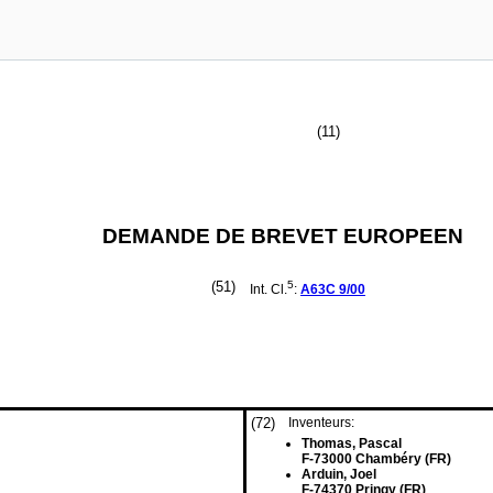
(11)
DEMANDE DE BREVET EUROPEEN
(51)
5
Int. Cl.
:
A63C
9/00
(72)
Inventeurs:
Thomas, Pascal
F-73000 Chambéry (FR)
Arduin, Joel
F-74370 Pringy (FR)