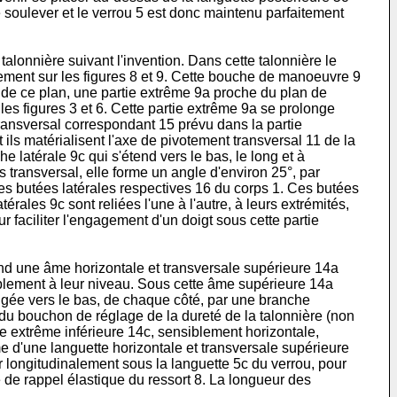
e soulever et le verrou 5 est donc maintenu parfaitement
alonnière suivant l'invention. Dans cette talonnière le
rement sur les figures 8 et 9. Cette bouche de manoeuvre 9
é de ce plan, une partie extrême 9a proche du plan de
r les figures 3 et 6. Cette partie extrême 9a se prolonge
transversal correspondant 15 prévu dans la partie
 ils matérialisent l'axe de pivotement transversal 11 de la
latérale 9c qui s'étend vers le bas, le long et à
ns transversal, elle forme un angle d'environ 25°, par
des butées latérales respectives 16 du corps 1. Ces butées
rales 9c sont reliées l'une à l'autre, à leurs extrémités,
 faciliter l'engagement d'un doigt sous cette partie
end une âme horizontale et transversale supérieure 14a
iblement à leur niveau. Sous cette âme supérieure 14a
ngée vers le bas, de chaque côté, par une branche
du bouchon de réglage de la dureté de la talonnière (non
e extrême inférieure 14c, sensiblement horizontale,
e d'une languette horizontale et transversale supérieure
er longitudinalement sous la languette 5c du verrou, pour
e de rappel élastique du ressort 8. La longueur des