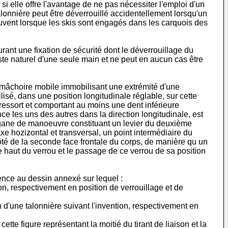
 si elle offre l'avantage de ne pas nécessiter l'emploi d'un
alonnière peut être déverrouillé accidentellement lorsqu'un
ouvent lorsque les skis sont engagés dans les carquois des
ant une fixation de sécurité dont le déverrouillage du
este naturel d'une seule main et ne peut en aucun cas être
ne mâchoire mobile immobilisant une extrémité d'une
lisé, dans une position longitudinale réglable, sur cette
 ressort et comportant au moins une dent inférieure
nce les uns des autres dans la direction longitudinale, est
organe de manoeuvre constituant un levier du deuxième
xe hozizontal et transversal, un point intermédiaire du
côté de la seconde face frontale du corps, de manière qu un
 haut du verrou et le passage de ce verrou de sa position
rence au dessin annexé sur lequel :
on, respectivement en position de verrouillage et de
 d'une talonnière suivant l'invention, respectivement en
cette figure représentant la moitié du tirant de liaison et la