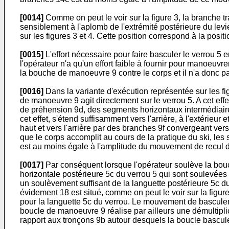
[0014]
Comme on peut le voir sur la figure 3, la branche 
sensiblement à l'aplomb de l'extrémité postérieure du levie
sur les figures 3 et 4. Cette position correspond à la pos
[0015]
L'effort nécessaire pour faire basculer le verrou 5 
l'opérateur n'a qu'un effort faible à fournir pour manoeu
la bouche de manoeuvre 9 contre le corps et il n'a donc pas
[0016]
Dans la variante d'exécution représentée sur les fi
de manoeuvre 9 agit directement sur le verrou 5. A cet eff
de préhension 9d, des segments horizontaux intermédiaires
cet effet, s'étend suffisamment vers l'arrière, à l'extéri
haut et vers l'arrière par des branches 9f convergeant ve
que le corps accomplit au cours de la pratique du ski, l
est au moins égale à l'amplitude du mouvement de recul d
[0017]
Par conséquent lorsque l'opérateur soulève la bouch
horizontale postérieure 5c du verrou 5 qui sont soulevée
un soulèvement suffisant de la languette postérieure 5c du
évidement 18 est situé, comme on peut le voir sur la figur
pour la languette 5c du verrou. Le mouvement de basculem
boucle de manoeuvre 9 réalise par ailleurs une démultipli
rapport aux tronçons 9b autour desquels la boucle bascule, 