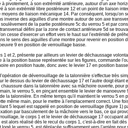
à pivotement, à son extrémité antérieure, autour d'un axe horizo
vé à son extrémité libre postérieure 12 et un point de liaison int
e moyens de liaison mécanique 14. Par conséquent, lorsqu'on sou
ns inverse des aiguilles d'une montre autour de son axe transvers
e soulèvement de la partie postérieure 5c du verrou 5 et par con
ransversal défini par la zone de contact antérieure 5d se trouvan
l'on cesse d'exercer un effort vers le haut sur l'extrémité de pr
dans le sens des aiguilles d'une montre pour revenir en position d
oeuvre 9 en position de verrouillage basse.
es 1 et 2, présente par ailleurs un levier de déchaussage volonta
e à la position basse représentée sur les figures, commande l'ou
hoire en position haute, donc avec le levier 17 en position basse
, l'opération de déverrouillage de la talonnière s'effectue trè
i sur le dessus du levier de déchaussage 17 et l'autre doigt étan
a chaussure dans la talonnière avec sa mâchoire ouverte, pour pe
 main, le verrou 5, en pinçant ensemble le levier de manoeuvre 9 
de la talonnière. En même temps qu'il maintient le verrou 5 en p
 cette même main, pour le mettre à l'emplacement correct. Une fois
lant 5 lequel est rappelé en position de verrouillage (figure 1) 
ixation par basculement de la mâchoire vers le bas, ce qui provoq
rouillage, le corps 1 et le levier de déchaussage 17 occupant alo
est alors réalisé dès le recul du corps 1, c'est-à-dire en fait d
t logé le verrou 5, est déplacée suffisamment vers l'arrière pour