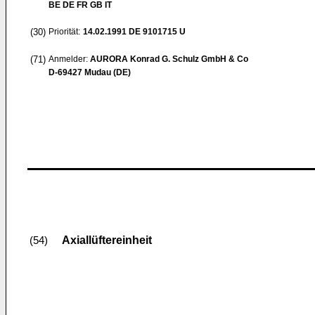
BE DE FR GB IT
(30)
Priorität:
14.02.1991
DE 9101715 U
(71)
Anmelder:
AURORA Konrad G. Schulz GmbH & Co
D-69427 Mudau (DE)
Axiallüftereinheit
(54)