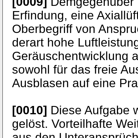
[0009]
Demgegenüber i
Erfindung, eine Axiall
Oberbegriff von Anspru
derart hohe Luftleistun
Geräuschentwicklung au
sowohl für das freie Au
Ausblasen auf eine Pral
[0010]
Diese Aufgabe w
gelöst. Vorteilhafte We
aus den Unteransprüch