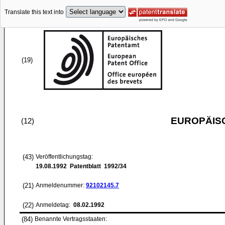
Translate this text into
(19)
EUROPÄIS
(12)
(43)
Veröffentlichungstag:
19.08.1992
Patentblatt 1992/34
(21)
Anmeldenummer:
92102145.7
(22)
Anmeldetag:
08.02.1992
(84)
Benannte Vertragsstaaten: