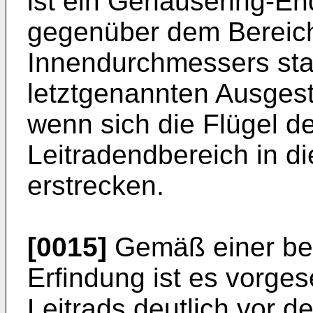
ist ein Gehäusering-En
gegenüber dem Bereic
Innendurchmessers star
letztgenannten Ausgest
wenn sich die Flügel de
Leitradendbereich in di
erstrecken.
[0015]
Gemäß einer be
Erfindung ist es vorge
Leitrads deutlich vor 