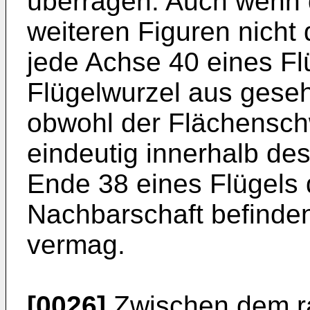
überragen. Auch wenn d
weiteren Figuren nicht 
jede Achse 40 eines Fl
Flügelwurzel aus geseh
obwohl der Flächensch
eindeutig innerhalb des
Ende 38 eines Flügels d
Nachbarschaft befinde
vermag.
[0026]
Zwischen dem ra