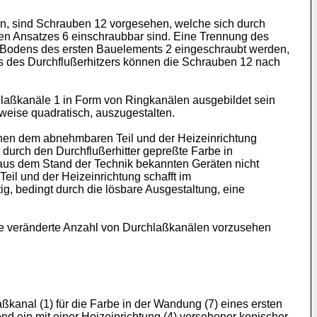
n, sind Schrauben 12 vorgesehen, welche sich durch
n Ansatzes 6 einschraubbar sind. Eine Trennung des
 Bodens des ersten Bauelements 2 eingeschraubt werden,
aus des Durchflußerhitzers können die Schrauben 12 nach
laßkanäle 1 in Form von Ringkanälen ausgebildet sein
weise quadratisch, auszugestalten.
chen dem abnehmbaren Teil und der Heizeinrichtung
durch den Durchflußerhitter gepreßte Farbe in
 aus dem Stand der Technik bekannten Geräten nicht
il und der Heizeinrichtung schafft im
g, bedingt durch die lösbare Ausgestaltung, eine
ine veränderte Anzahl von Durchlaßkanälen vorzusehen
ßkanal (1) für die Farbe in der Wandung (7) eines ersten
d ein mit einer Heizeinrichtung (4) versehener konischer