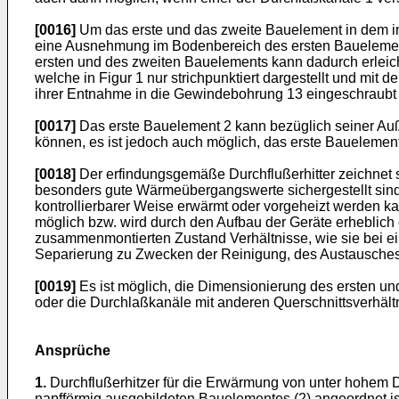
[0016]
Um das erste und das zweite Bauelement in dem in
eine Ausnehmung im Bodenbereich des ersten Bauelemen
ersten und des zweiten Bauelements kann dadurch erlei
welche in Figur 1 nur strichpunktiert dargestellt und mi
ihrer Entnahme in die Gewindebohrung 13 eingeschraub
[0017]
Das erste Bauelement 2 kann bezüglich seiner Auß
können, es ist jedoch auch möglich, das erste Bauelemen
[0018]
Der erfindungsgemäße Durchflußerhitter zeichnet 
besonders gute Wärmeübergangswerte sichergestellt sind,
kontrollierbarer Weise erwärmt oder vorgeheizt werden k
möglich bzw. wird durch den Aufbau der Geräte erheblich
zusammenmontierten Zustand Verhältnisse, wie sie bei ein
Separierung zu Zwecken der Reinigung, des Austausches
[0019]
Es ist möglich, die Dimensionierung des ersten un
oder die Durchlaßkanäle mit anderen Querschnittsverhält
Ansprüche
1.
Durchflußerhitzer für die Erwärmung von unter hohem Dr
napfförmig ausgebildeten Bauelementes (2) angeordnet is