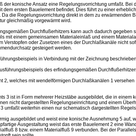
ß der konische Ansatz eine Regelungsvorrichtung umfaßt. Bei d
it dem ersten Bauelement befindet. Dies führt zu einer erhebli
Da die Regelungsvorrichtung direkt in dem zu erwärmenden Berei
atur gleichmäßig vorgewärmt wird.
ndungsgemäßen Durchflußerhitzers kann auch dadurch gegeben s
ils mit einem gemeinsamen Materialeinlaß und einem Materiala
nem Verstopfen oder Zusetzen eines der Durchlaßkanäle nicht sofo
lumendurchsatz gesteigert werden.
ührungsbeispiels in Verbindung mit der Zeichnung beschrieben.
s Ausführungsbeispiels des erfindungsgemäßen Durchflußerhitzer
nt 2, welches mit wendelförmigen Durchlaßkanälen 1 versehen 
 3 ist in Form mehrerer Heizstäbe ausgebildet, die in einem k
elnen nicht dargestellten Regelungseinrichtung und einem Übe
 umfaßt weiterhin einen nur schematisch dargestellten Regelsc
örmig ausgebildet und weist eine konische Ausnehmung 5 auf,
apfartige Ausgestaltung weist das erste Bauelement 2 eine Wan
rialfluß 8 bzw. einem Materialfluß 9 verbunden. Bei der Paralle
opft sein sollte.