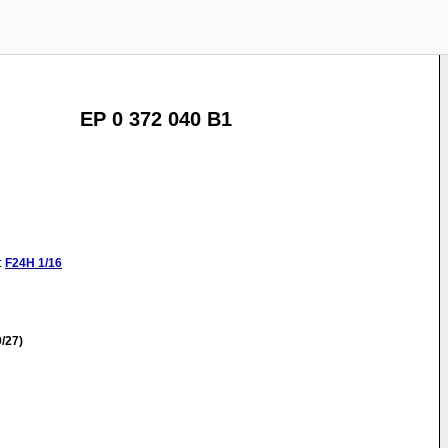
EP 0 372 040 B1
:
F24H
1/16
/27)