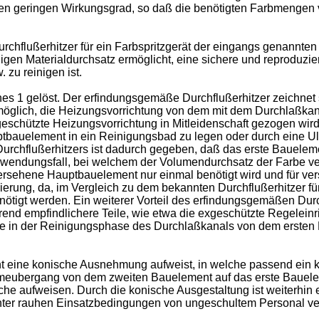
 geringen Wirkungsgrad, so daß die benötigten Farbmengen von 
rchflußerhitzer für ein Farbspritzgerät der eingangs genannten
gen Materialdurchsatz ermöglicht, eine sichere und reproduzi
 zu reinigen ist.
 1 gelöst. Der erfindungsgemäße Durchflußerhitzer zeichnet si
s möglich, die Heizungsvorrichtung von dem mit dem Durchlaßka
eschützte Heizungsvorrichtung in Mitleidenschaft gezogen wird.
bauelement in ein Reinigungsbad zu legen oder durch eine Ul
 Durchflußerhitzers ist dadurch gegeben, daß das erste Bauele
wendungsfall, bei welchem der Volumendurchsatz der Farbe verä
 versehene Hauptbauelement nur einmal benötigt wird und für v
erung, da, im Vergleich zu dem bekannten Durchflußerhitzer fü
tigt werden. Ein weiterer Vorteil des erfindungsgemäßen Durc
end empfindlichere Teile, wie etwa die exgeschützte Regeleinr
 in der Reinigungsphase des Durchlaßkanals von dem ersten 
nt eine konische Ausnehmung aufweist, in welche passend ein k
eubergang von dem zweiten Bauelement auf das erste Bauelement
he aufweisen. Durch die konische Ausgestaltung ist weiterhin e
r unter rauhen Einsatzbedingungen von ungeschultem Personal v