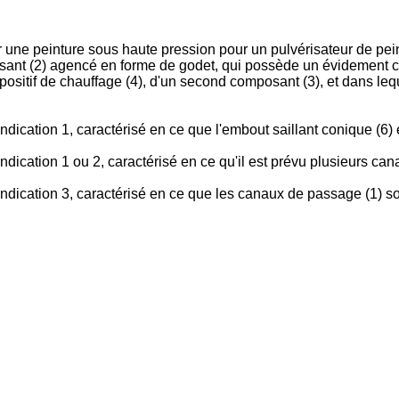
r une peinture sous haute pression pour un pulvérisateur de pei
sant (2) agencé en forme de godet, qui possède un évidement co
positif de chauffage (4), d'un second composant (3), et dans le
ndication 1, caractérisé en ce que l'embout saillant conique (6) 
ndication 1 ou 2, caractérisé en ce qu'il est prévu plusieurs ca
vendication 3, caractérisé en ce que les canaux de passage (1) 