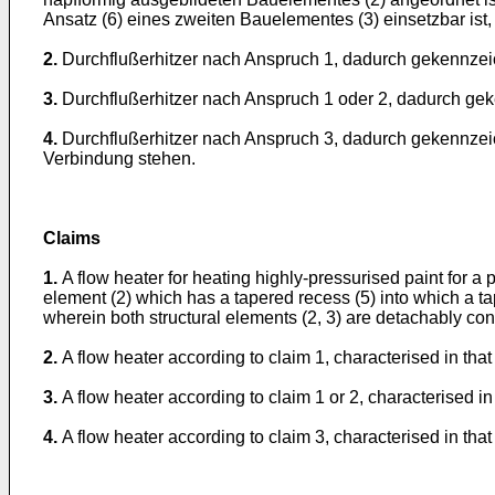
Ansatz (6) eines zweiten Bauelementes (3) einsetzbar ist
2.
Durchflußerhitzer nach Anspruch 1, dadurch gekennzei
3.
Durchflußerhitzer nach Anspruch 1 oder 2, dadurch ge
4.
Durchflußerhitzer nach Anspruch 3, dadurch gekennzeic
Verbindung stehen.
Claims
1.
A flow heater for heating highly-pressurised paint for a p
element (2) which has a tapered recess (5) into which a tap
wherein both structural elements (2, 3) are detachably co
2.
A flow heater according to claim 1, characterised in that
3.
A flow heater according to claim 1 or 2, characterised in
4.
A flow heater according to claim 3, characterised in that