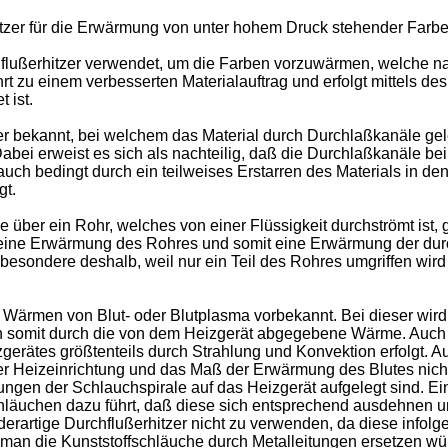
tzer für die Erwärmung von unter hohem Druck stehender Farbe f
lußerhitzer verwendet, um die Farben vorzuwärmen, welche nac
t zu einem verbesserten Materialauftrag und erfolgt mittels d
 ist.
er bekannt, bei welchem das Material durch Durchlaßkanäle gel
abei erweist es sich als nachteilig, daß die Durchlaßkanäle bei
ch bedingt durch ein teilweises Erstarren des Materials in de
gt.
über ein Rohr, welches von einer Flüssigkeit durchströmt ist, 
 eine Erwärmung des Rohres und somit eine Erwärmung der dur
nsbesondere deshalb, weil nur ein Teil des Rohres umgriffen w
Wärmen von Blut- oder Blutplasma vorbekannt. Bei dieser wird 
 somit durch die von dem Heizgerät abgegebene Wärme. Auch hie
rätes größtenteils durch Strahlung und Konvektion erfolgt. Au
r Heizeinrichtung und das Maß der Erwärmung des Blutes nicht
en der Schlauchspirale auf das Heizgerät aufgelegt sind. Ein 
chläuchen dazu führt, daß diese sich entsprechend ausdehnen u
erartige Durchflußerhitzer nicht zu verwenden, da diese infolge 
man die Kunststoffschläuche durch Metalleitungen ersetzen wür