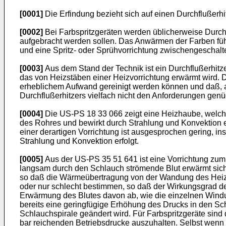
[0001]
Die Erfindung bezieht sich auf einen Durchflußerhi
[0002]
Bei Farbspritzgeräten werden üblicherweise Durchf
aufgebracht werden sollen. Das Anwärmen der Farben führ
und eine Spritz- oder Sprühvorrichtung zwischengeschaltet
[0003]
Aus dem Stand der Technik ist ein Durchflußerhitz
das von Heizstäben einer Heizvorrichtung erwärmt wird. D
erheblichem Aufwand gereinigt werden können und daß, au
Durchflußerhitzers vielfach nicht den Anforderungen genü
[0004]
Die US-PS 18 33 066 zeigt eine Heizhaube, welche 
des Rohres und bewirkt durch Strahlung und Konvektion
einer derartigen Vorrichtung ist ausgesprochen gering, i
Strahlung und Konvektion erfolgt.
[0005]
Aus der US-PS 35 51 641 ist eine Vorrichtung zum 
langsam durch den Schlauch strömende Blut erwärmt sich
so daß die Wärmeübertragung von der Wandung des Heizge
oder nur schlecht bestimmen, so daß der Wirkungsgrad de
Erwärmung des Blutes davon ab, wie die einzelnen Windung
bereits eine geringfügige Erhöhung des Drucks in den S
Schlauchspirale geändert wird. Für Farbspritzgeräte sind d
bar reichenden Betriebsdrucke auszuhalten. Selbst wenn 