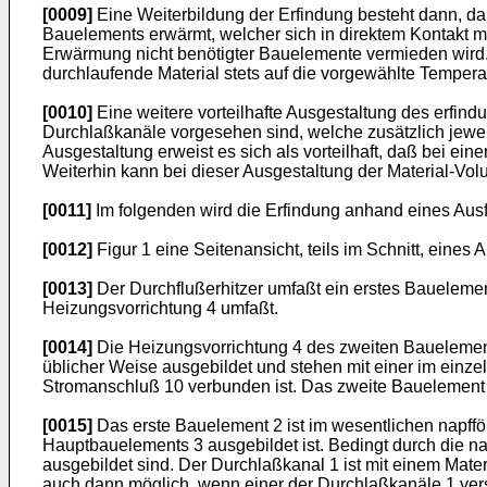
[0009]
Eine Weiterbildung der Erfindung besteht dann, da
Bauelements erwärmt, welcher sich in direktem Kontakt m
Erwärmung nicht benötigter Bauelemente vermieden wird. 
durchlaufende Material stets auf die vorgewählte Temper
[0010]
Eine weitere vorteilhafte Ausgestaltung des erfi
Durchlaßkanäle vorgesehen sind, welche zusätzlich jewe
Ausgestaltung erweist es sich als vorteilhaft, daß bei ei
Weiterhin kann bei dieser Ausgestaltung der Material-Vo
[0011]
Im folgenden wird die Erfindung anhand eines Ausf
[0012]
Figur 1 eine Seitenansicht, teils im Schnitt, eine
[0013]
Der Durchflußerhitzer umfaßt ein erstes Baueleme
Heizungsvorrichtung 4 umfaßt.
[0014]
Die Heizungsvorrichtung 4 des zweiten Bauelements
üblicher Weise ausgebildet und stehen mit einer im einz
Stromanschluß 10 verbunden ist. Das zweite Bauelement 3
[0015]
Das erste Bauelement 2 ist im wesentlichen napff
Hauptbauelements 3 ausgebildet ist. Bedingt durch die n
ausgebildet sind. Der Durchlaßkanal 1 ist mit einem Mate
auch dann möglich, wenn einer der Durchlaßkanäle 1 verst