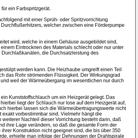
ür ein Farbspritzgerät.
hfolgend mit einer Sprüh- oder Spritzvorrichtung
es Durchflußerhitzers, welcher zwischen eine Förderpumpe
eitet wird, welche in einem Gehäuse ausgebildet sind,
 einem Eintrocknen des Materials schlecht oder nur unter
n Durchlaßkanälen, die Durchsatzleistung des
gestülpt werden kann. Die Heizhaube umgreift einen Teil
ch das Rohr strömenden Flüssigkeit. Der Wirkungsgrad
ird und weil der Wärmeübergang im wesentlichen nur durch
ein Kunststoffschlauch um ein Heizgerät gelegt. Das
rbei liegt der Schlauch nur lose auf dem Heizgerät auf,
ch hierbei lassen sich die Wärmeübertragungswerte nicht
 exakt vorbestimmbar sind. Vielmehr hängt die
weiterer Nachteil dieser Vorrichtung besteht darin, daß
nd ihre Lage verändern, so daß die gesamte Form der
ihrer Konstruktion nicht geeignet sind, die bis über 350
de, erhielte man infolge der Dehnungen der Drahtspirale