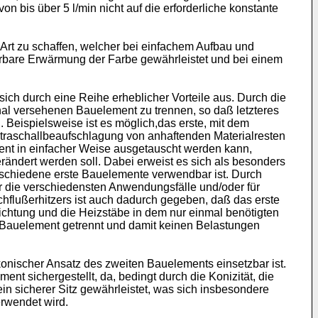
bis über 5 l/min nicht auf die erforderliche konstante
 Art zu schaffen, welcher bei einfachem Aufbau und
erbare Erwärmung der Farbe gewährleistet und bei einem
ch durch eine Reihe erheblicher Vorteile aus. Durch die
nal versehenen Bauelement zu trennen, so daß letzteres
 Beispielsweise ist es möglich,das erste, mit dem
traschallbeaufschlagung von anhaftenden Materialresten
ment in einfacher Weise ausgetauscht werden kann,
ndert werden soll. Dabei erweist es sich als besonders
erschiedene erste Bauelemente verwendbar ist. Durch
r die verschiedensten Anwendungsfälle und/oder für
hflußerhitzers ist auch dadurch gegeben, daß das erste
ichtung und die Heizstäbe in dem nur einmal benötigten
Bauelement getrennt und damit keinen Belastungen
onischer Ansatz des zweiten Bauelements einsetzbar ist.
 sichergestellt, da, bedingt durch die Konizität, die
in sicherer Sitz gewährleistet, was sich insbesondere
erwendet wird.