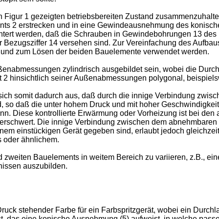
 Figur 1 gezeigten betriebsbereiten Zustand zusammenzuhalte
ts 2 erstrecken und in eine Gewindeausnehmung des konische
chtert werden, daß die Schrauben in Gewindebohrungen 13 des
t der Bezugsziffer 14 versehen sind. Zur Vereinfachung des Aufb
t und zum Lösen der beiden Bauelemente verwendet werden.
enabmessungen zylindrisch ausgebildet sein, wobei die Durch
t 2 hinsichtlich seiner Außenabmessungen polygonal, beispiels
sich somit dadurch aus, daß durch die innige Verbindung zwis
 so daß die unter hohem Druck und mit hoher Geschwindigkeit 
ann. Diese kontrollierte Erwärmung oder Vorheizung ist bei den
 erschwert. Die innige Verbindung zwischen dem abnehmbaren Te
em einstückigen Gerät gegeben sind, erlaubt jedoch gleichzeiti
 oder ähnlichem.
d zweiten Bauelements in weitem Bereich zu variieren, z.B., e
nissen auszubilden.
uck stehender Farbe für ein Farbspritzgerät, wobei ein Durchla
t, das eine konische Ausnehmung (5) aufweist, in welche passen