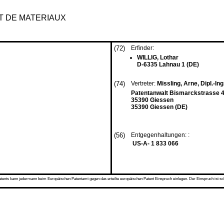
T DE MATERIAUX
(72)
Erfinder:
WILLIG, Lothar
D-6335 Lahnau 1 (DE)
(74)
Vertreter:
Missling, Arne, Dipl.-Ing
Patentanwalt Bismarckstrasse 
35390 Giessen
35390 Giessen (DE)
(56)
Entgegenhaltungen: :
US-A- 1 833 066
s kann jedermann beim Europäischen Patentamt gegen das erteilte europäischen Patent Einspruch einlegen. Der Einspruch ist schriftli