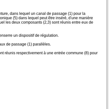
nture, dans lequel un canal de passage (1) pour la
nique (5) dans lequel peut être inséré, d'une manière
quel les deux composants (2,3) sont réunis entre eux de
enserre un dispositif de régulation.
naux de passage (1) parallèles.
sont réunis respectivement à une entrée commune (8) pour