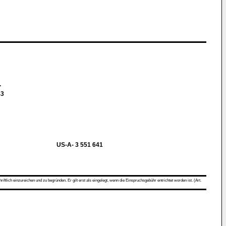
.
43
US-A- 3 551 641
ch einzureichen und zu begründen. Er gilt erst als eingelegt, wenn die Einspruchsgebühr entrichtet worden ist. (Art.