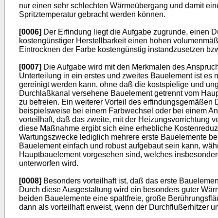
nur einen sehr schlechten Wärmeübergang und damit einen
Spritztemperatur gebracht werden können.
[0006]
Der Erfindung liegt die Aufgabe zugrunde, einen Du
kostengünstiger Herstellbarkeit einen hohen volumenmäßi
Eintrocknen der Farbe kostengünstig instandzusetzen bzw.
[0007]
Die Aufgabe wird mit den Merkmalen des Anspruches
Unterteilung in ein erstes und zweites Bauelement ist e
gereinigt werden kann, ohne daß die kostspielige und ung
Durchlaßkanal versehene Bauelement getrennt vom Haupt
zu befreien. Ein weiterer Vorteil des erfindungsgemäßen
beispielsweise bei einem Farbwechsel oder bei einem An
vorteilhaft, daß das zweite, mit der Heizungsvorrichtung
diese Maßnahme ergibt sich eine erhebliche Kostenreduzi
Wartungszwecke lediglich mehrere erste Bauelemente benö
Bauelement einfach und robust aufgebaut sein kann, währ
Hauptbauelement vorgesehen sind, welches insbesondere
unterworfen wird.
[0008]
Besonders vorteilhaft ist, daß das erste Baueleme
Durch diese Ausgestaltung wird ein besonders guter Wärm
beiden Bauelemente eine spaltfreie, große Berührungsfläc
dann als vorteilhaft erweist, wenn der Durchflußerhitze