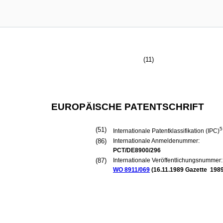
(11)
EUROPÄISCHE PATENTSCHRIFT
(51)
5
Internationale Patentklassifikation (IPC)
(86)
Internationale Anmeldenummer:
PCT/DE8900/296
(87)
Internationale Veröffentlichungsnummer:
WO 8911/069
(
16.11.1989
Gazette 1989