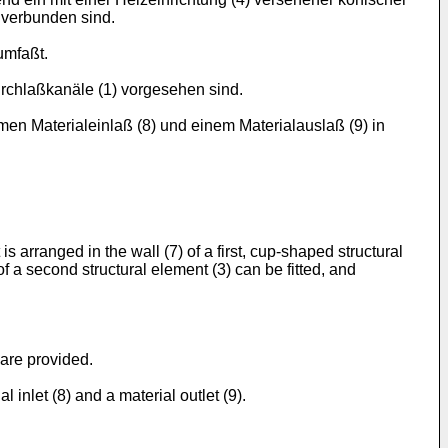
 verbunden sind.
umfaßt.
rchlaßkanäle (1) vorgesehen sind.
en Materialeinlaß (8) und einem Materialauslaß (9) in
s arranged in the wall (7) of a first, cup-shaped structural
f a second structural element (3) can be fitted, and
 are provided.
inlet (8) and a material outlet (9).