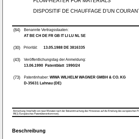
FLOW-HEATER FOR MATERIALS
DISPOSITIF DE CHAUFFAGE D'UN COURAN
(84)
Benannte Vertragsstaaten:
AT BE CH DE FR GB IT LI LU NL SE
(30)
Priorität:
13.05.1988
DE 3816335
(43)
Veröffentlichungstag der Anmeldung:
13.06.1990
Patentblatt 1990/24
(73)
Patentinhaber:
WIWA WILHELM WAGNER GMBH & CO. KG
D-35631 Lahnau (DE)
Anmerkung: Innerhalb von neun Monaten nach der Bekanntmachung des Hinweises auf die Erteilung des europäischen Patent
99(1) Europäisches Patentübereinkommen).
Beschreibung