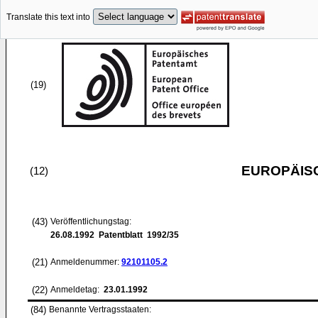
Translate this text into
(19)
EUROPÄIS
(12)
(43)
Veröffentlichungstag:
26.08.1992
Patentblatt 1992/35
(21)
Anmeldenummer:
92101105.2
(22)
Anmeldetag:
23.01.1992
(84)
Benannte Vertragsstaaten: