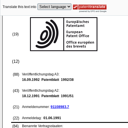
Translate this text into
(19)
(12)
(88)
Veröffentlichungstag A3:
16.09.1992
Patentblatt 1992/38
(43)
Veröffentlichungstag A2:
18.12.1991
Patentblatt 1991/51
(21)
Anmeldenummer:
91108983.7
(22)
Anmeldetag:
01.06.1991
(84)
Benannte Vertragsstaaten: