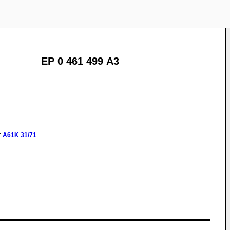
EP 0 461 499 A3
:
A61K
31/71