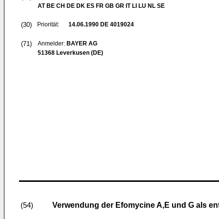
AT BE CH DE DK ES FR GB GR IT LI LU NL SE
(30)
Priorität:
14.06.1990
DE 4019024
(71)
Anmelder:
BAYER AG
51368 Leverkusen (DE)
Verwendung der Efomycine A,E und G als e
(54)