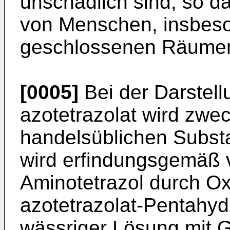
unschädlich sind, so da
von Menschen, insbeso
geschlossenen Räumen 
[0005]
Bei der Darstell
azotetrazolat wird zw
handelsüblichen Subs
wird erfindungsgemäß 
Aminotetrazol durch Oxi
azotetrazolat-Pentahyd
wässriger Lösung mit G