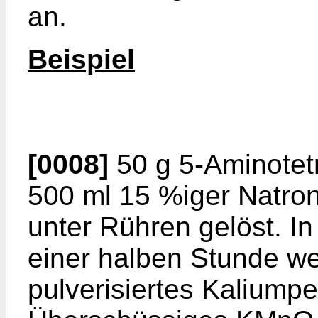
an.
Beispiel
[0008]
50 g 5-Aminotet
500 ml 15 %iger Natro
unter Rühren gelöst. I
einer halben Stunde w
pulverisiertes Kaliump