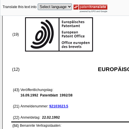
Translate this text into
(19)
EUROPÄIS
(12)
(43)
Veröffentlichungstag:
16.09.1992
Patentblatt 1992/38
(21)
Anmeldenummer:
92103023.5
(22)
Anmeldetag:
22.02.1992
(84)
Benannte Vertragsstaaten: