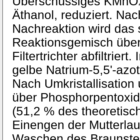
Überschüssiges KMnO₄ 
Äthanol, reduziert. Nac
Nachreaktion wird das
Reaktionsgemisch über
Filtertrichter abfiltriert. 
gelbe Natrium-5,5'-azo
Nach Umkristallisation
über Phosphorpentoxid
(51,2 % des theoretisc
Einengen der Mutterla
Waschen des Braunstei