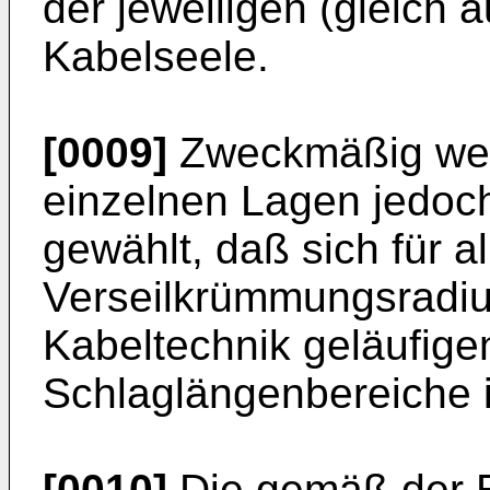
der jeweiligen (gleich 
Kabelseele.
[0009]
Zweckmäßig wer
einzelnen Lagen jedoch
gewählt, daß sich für a
Verseilkrümmungsradius 
Kabeltechnik geläufig
Schlaglängenbereiche i
[0010]
Die gemäß der E