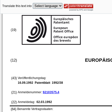
Translate this text into
(19)
EUROPÄIS
(12)
(43)
Veröffentlichungstag:
16.09.1992
Patentblatt 1992/38
(21)
Anmeldenummer:
92103575.4
(22)
Anmeldetag:
02.03.1992
(84)
Benannte Vertragsstaaten: