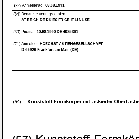
(22)
Anmeldetag:
08.08.1991
(84)
Benannte Vertragsstaaten:
AT BE CH DE DK ES FR GB IT LI NL SE
(30)
Priorität:
10.08.1990
DE 4025361
(71)
Anmelder:
HOECHST AKTIENGESELLSCHAFT
D-65926 Frankfurt am Main (DE)
Kunststoff-Formkörper mit lackierter Oberfläch
(54)