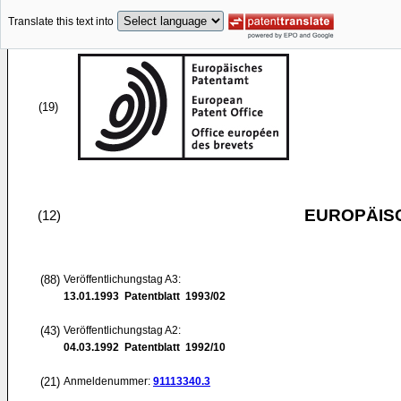
Translate this text into
(19)
EUROPÄIS
(12)
(88)
Veröffentlichungstag A3:
13.01.1993
Patentblatt 1993/02
(43)
Veröffentlichungstag A2:
04.03.1992
Patentblatt 1992/10
(21)
Anmeldenummer:
91113340.3