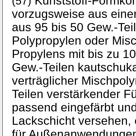
Kunststoff-Formkör
(57)
vorzugsweise aus eine
aus 95 bis 50 Gew.-Tei
Polypropylen oder Mis
Propylens mit bis zu 1
Gew.-Teilen kautschuka
verträglicher Mischpol
Teilen verstärkender Fül
passend eingefärbt und
Lackschicht versehen, 
für Außenanwendungen