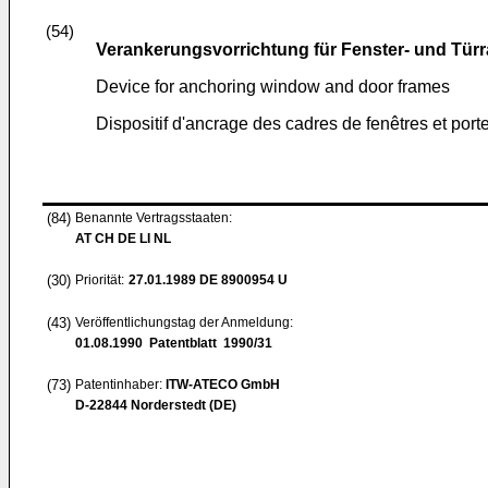
(54)
Verankerungsvorrichtung für Fenster- und Tü
Device for anchoring window and door frames
Dispositif d'ancrage des cadres de fenêtres et port
(84)
Benannte Vertragsstaaten:
AT CH DE LI NL
(30)
Priorität:
27.01.1989
DE 8900954 U
(43)
Veröffentlichungstag der Anmeldung:
01.08.1990
Patentblatt 1990/31
(73)
Patentinhaber:
ITW-ATECO GmbH
D-22844 Norderstedt (DE)