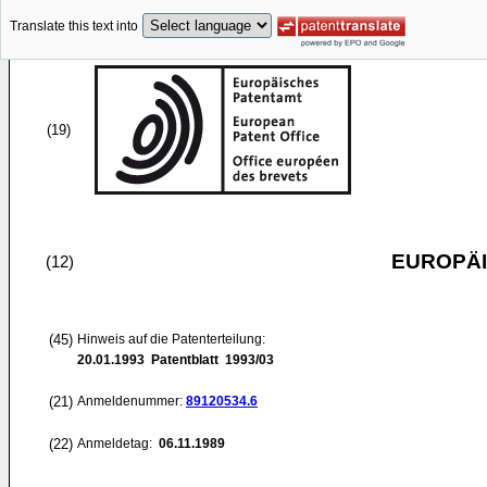
Translate this text into
(19)
EUROPÄI
(12)
(45)
Hinweis auf die Patenterteilung:
20.01.1993
Patentblatt 1993/03
(21)
Anmeldenummer:
89120534.6
(22)
Anmeldetag:
06.11.1989