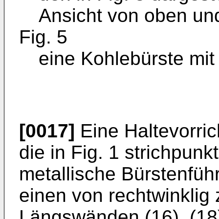
Ansicht von oben un
Fig. 5
eine Kohlebürste mit
[0017]
Eine Haltevorric
die in Fig. 1 strichpunk
metallische Bürstenführ
einen von rechtwinklig
Längswänden (16), (18),