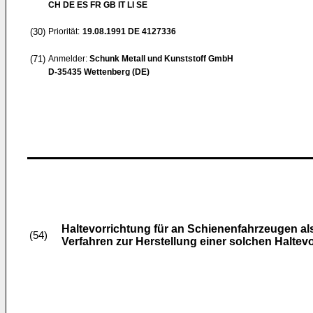
CH DE ES FR GB IT LI SE
(30)
Priorität:
19.08.1991
DE 4127336
(71)
Anmelder:
Schunk Metall und Kunststoff GmbH
D-35435 Wettenberg (DE)
Haltevorrichtung für an Schienenfahrzeugen a
(54)
Verfahren zur Herstellung einer solchen Haltev