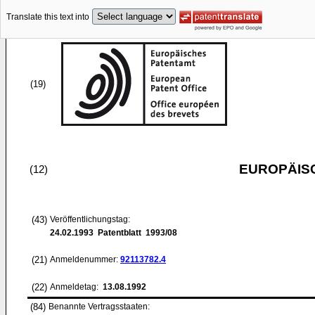
Translate this text into
(19)
EUROPÄIS
(12)
(43)
Veröffentlichungstag:
24.02.1993
Patentblatt 1993/08
(21)
Anmeldenummer:
92113782.4
(22)
Anmeldetag:
13.08.1992
(84)
Benannte Vertragsstaaten: