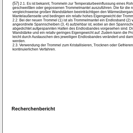
(57)
2.1. Es ist bekannt, Trommeln zur Temperaturbeeinflussung eines Roh
geschweißten oder gegossenen Trommelmantel auszuführen. Die für die not
vergleichsweise großen Wandstärken beeinträchtigen den Wärmeübergan
Mantelaußenseite und bedingen ein relativ hohes Eigengewicht der Tromm
2.2. Bei der neuen Trommel (1) ist als Trommelmantel ein Endlosband (2) v
angeordnete Spannscheiben (3, 4) aufziehbar ist, wobei an den Spannsche
abgedichtet aufgespannten Halten des Endlosbandes vorgesehen sind. Di
Wandstärke und ein relativ geringes Eigengewicht auf. Zudem kann die Pr
leicht durch Austauschen des jeweiligen Endlosbandes verändert und dami
werden.
2.3. Verwendung der Trommel zum Kristallisieren, Trocknen oder Gefriere
kontinuierlichen Verfahren.
Recherchenbericht