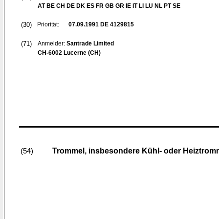
AT BE CH DE DK ES FR GB GR IE IT LI LU NL PT SE
(30)
Priorität:
07.09.1991
DE 4129815
(71)
Anmelder:
Santrade Limited
CH-6002 Lucerne (CH)
Trommel, insbesondere Kühl- oder Heiztrom
(54)