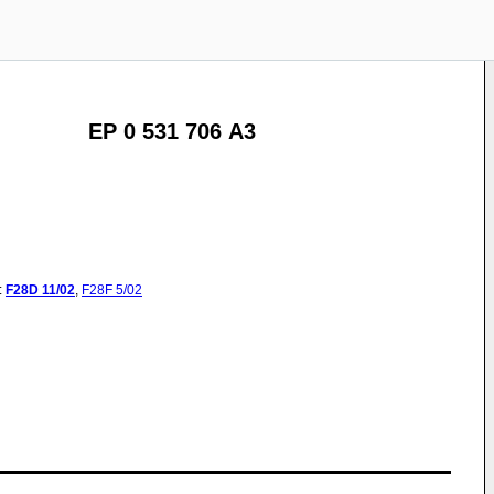
EP 0 531 706 A3
:
F28D
11/02
,
F28F
5/02