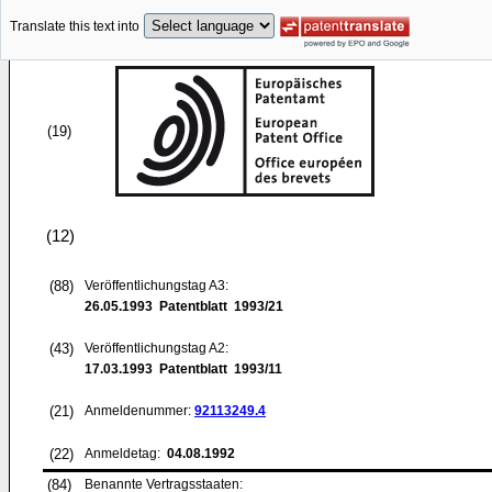
Translate this text into
(19)
(12)
(88)
Veröffentlichungstag A3:
26.05.1993
Patentblatt 1993/21
(43)
Veröffentlichungstag A2:
17.03.1993
Patentblatt 1993/11
(21)
Anmeldenummer:
92113249.4
(22)
Anmeldetag:
04.08.1992
(84)
Benannte Vertragsstaaten: