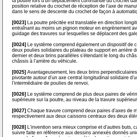
la poutre lors d'un déplacement commandé du crochet dans 
position relative du crochet de réception de l'axe de manu
dans le sens de descente du crochet de façon à automatiq
[0023]
La poutre précitée est translatée en direction long
entraînant au moins un pignon moteur en engrènement avec
guidage des travures sur lesquelles se déplacent des gale
[0024]
Le système comprend également un dispositif de c
deux poulies solidaires du plateau de support en arrière 
dernier et deux brins parallèles s'étendant le long du châ
châssis à l'arrière du véhicule.
[0025]
Avantageusement, les deux brins perpendiculaires p
pivotante autour d'un axe central longitudinal solidaire d
l'intermédiaire de poulies de renvoi.
[0026]
Le système comprend de plus deux paires de vérins 
supérieure sur la poutre, au niveau de la travure supérieu
[0027]
Chaque travure comprend deux paires d'axes de man
respectivement aux deux caissons centraux des deux éléme
[0028]
L'invention sera mieux comprise et d'autres buts, ca
suivre faite en référence aux dessins annexés donnés uniqu