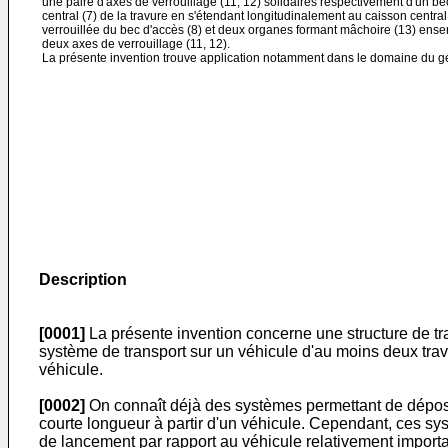
une paire d'axes de verrouillage (11, 12) solidaires respectivement d'un be
central (7) de la travure en s'étendant longitudinalement au caisson centra
verrouillée du bec d'accès (8) et deux organes formant mâchoire (13) enserr
deux axes de verrouillage (11, 12).
La présente invention trouve application notamment dans le domaine du gén
Description
[0001]
La présente invention concerne une structure de tr
système de transport sur un véhicule d'au moins deux tra
véhicule.
[0002]
On connaît déjà des systèmes permettant de dépose
courte longueur à partir d'un véhicule. Cependant, ces s
de lancement par rapport au véhicule relativement importa