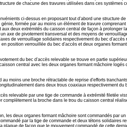
 structure de chacune des travures utilisées dans ces systèmes
onvénients ci-dessus en proposant tout d'abord une structure de 
u génie, formée par au moins un élément de travure comprenant 
aux deux extrémités du caisson central de façon à prolonger la
r un axe de pivotement transversal et des moyens de verrouillage
xes de verrouillage solidaires respectivement du bec d'accès r
 en position verrouillée du bec d'accès et deux organes formant
pivotement du bec d'accès relevable se trouve en partie supérieur
aisson central avec les deux organes formant mâchoire logés da
au moins une broche rétractable de reprise d'efforts tranchants
 longitudinalement dans deux trous coaxiaux respectivement du b
ccès relevable par une tige de commande à extrémité filetée vis
rer complètement la broche dans le trou du caisson central réal
ntion, les deux organes formant mâchoire sont commandés par 
ommandé par la tige de commande et deux tétons solidaires r
la plaque de façon que le mouvement commandé de cette derniè