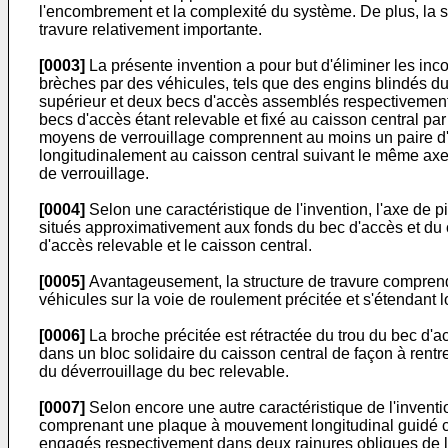
l'encombrement et la complexité du système. De plus, la
travure relativement importante.
[0003]
La présente invention a pour but d'éliminer les inc
brèches par des véhicules, tels que des engins blindés d
supérieur et deux becs d'accès assemblés respectivement 
becs d'accès étant relevable et fixé au caisson central pa
moyens de verrouillage comprennent au moins un paire d'a
longitudinalement au caisson central suivant le même axe
de verrouillage.
[0004]
Selon une caractéristique de l'invention, l'axe de 
situés approximativement aux fonds du bec d'accès et du c
d'accès relevable et le caisson central.
[0005]
Avantageusement, la structure de travure comprend 
véhicules sur la voie de roulement précitée et s'étendant
[0006]
La broche précitée est rétractée du trou du bec d'a
dans un bloc solidaire du caisson central de façon à rent
du déverrouillage du bec relevable.
[0007]
Selon encore une autre caractéristique de l'inve
comprenant une plaque à mouvement longitudinal guidé c
engagés respectivement dans deux rainures obliques de 