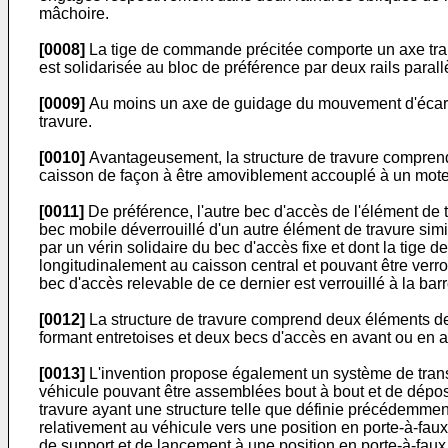
mâchoire.
[0008]
La tige de commande précitée comporte un axe transv
est solidarisée au bloc de préférence par deux rails paral
[0009]
Au moins un axe de guidage du mouvement d'écarte
travure.
[0010]
Avantageusement, la structure de travure compren
caisson de façon à être amoviblement accouplé à un mote
[0011]
De préférence, l'autre bec d'accès de l'élément de t
bec mobile déverrouillé d'un autre élément de travure simi
par un vérin solidaire du bec d'accès fixe et dont la tige 
longitudinalement au caisson central et pouvant être verro
bec d'accès relevable de ce dernier est verrouillé à la barr
[0012]
La structure de travure comprend deux éléments de 
formant entretoises et deux becs d'accès en avant ou en arr
[0013]
L'invention propose également un système de transf
véhicule pouvant être assemblées bout à bout et de dépo
travure ayant une structure telle que définie précédemme
relativement au véhicule vers une position en porte-à-fau
de support et de lancement à une position en porte-à-faux 