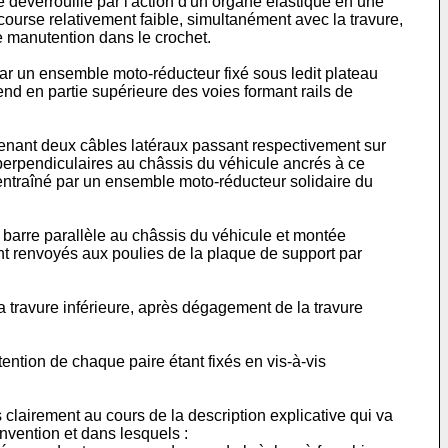
déverrouillé par l'action d'un organe élastique en une
course relativement faible, simultanément avec la travure,
e manutention dans le crochet.
par un ensemble moto-réducteur fixé sous ledit plateau
nd en partie supérieure des voies formant rails de
nant deux câbles latéraux passant respectivement sur
 perpendiculaires au châssis du véhicule ancrés à ce
l entraîné par un ensemble moto-réducteur solidaire du
 barre parallèle au châssis du véhicule et montée
ont renvoyés aux poulies de la plaque de support par
 travure inférieure, après dégagement de la travure
tion de chaque paire étant fixés en vis-à-vis
s clairement au cours de la description explicative qui va
nvention et dans lesquels :