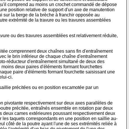
ce qu'il comprend au moins un crochet commandé de dépose
une position relative de support d'un axe de manutention
i sur la berge de la brèche à franchir opposée au
utre extrémité de la travure ou les travures assemblées
ravure ou des travures assemblées est relativement réduite,
citée comprennent deux chaînes sans fin d'entraînement
vec le brin inférieur de chaque chaîne d'entraînement
moto-réducteur d'entraînement simultané de deux des
u moins deux paires d'éléments formant fourchettes
haque paire d'éléments formant fourchette saisissant une
lui-ci.
aillie précitées ou en position escamotée par un
n pivotante respectivement sur deux axes parallèles de
outre précitée, entraînés ensemble en rotation par deux
és deux cames extérieures poussant respectivement deux
 les taquets correspondants en une position en saillie au-
l côté de la poutre ayant l'une de ses extrémités reliée à
ée l'extrémité d'un bras de pivotement de l'une des