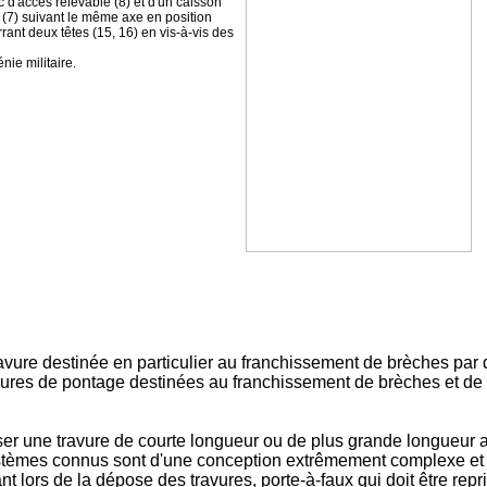
c d'accès relevable (8) et d'un caisson
l (7) suivant le même axe en position
ant deux têtes (15, 16) en vis-à-vis des
ie militaire.
avure destinée en particulier au franchissement de brèches par 
vures de pontage destinées au franchissement de brèches et de
r une travure de courte longueur ou de plus grande longueur a
ystèmes connus sont d'une conception extrêmement complexe et s
nt lors de la dépose des travures, porte-à-faux qui doit être 