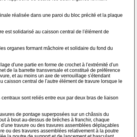
nale réalisée dans une paroi du bloc précité et la plaque
st solidarisé au caisson central de l'élément de
s organes formant mâchoire et solidaire du fond du
lage d'une partie en forme de crochet à l'extrémité d'un
et de la barrette transversale et constitué de préférence
ravure, et au moins un axe de verrouillage s'étendant
u caisson central de l'autre élément de travure lorsque le
centraux sont reliés entre eux par deux bras de liaison
 travures de pontage superposées sur un châssis du
ut à bout au-dessus de brèches à franchir, chaque
t d'une travure ou des travures assemblées déplaçables
ure ou des travures assemblées relativement à la poutre
dée la poutre de support et de lancement et basculant