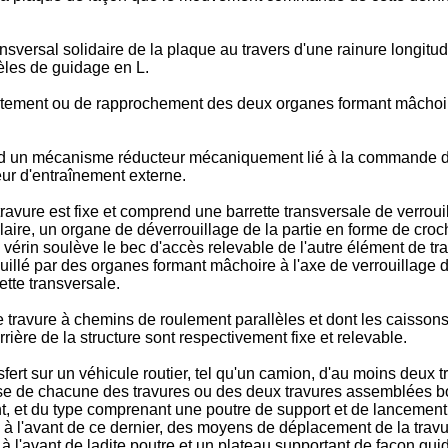
ersal solidaire de la plaque au travers d'une rainure longitudi
lèles de guidage en L.
ment ou de rapprochement des deux organes formant mâchoire e
d un mécanisme réducteur mécaniquement lié à la commande de
ur d'entraînement externe.
ravure est fixe et comprend une barrette transversale de verrouil
laire, un organe de déverrouillage de la partie en forme de croch
de vérin soulève le bec d'accès relevable de l'autre élément de t
uillé par des organes formant mâchoire à l'axe de verrouillage d
ette transversale.
travure à chemins de roulement parallèles et dont les caissons 
ière de la structure sont respectivement fixe et relevable.
ert sur un véhicule routier, tel qu'un camion, d'au moins deux
se de chacune des travures ou des deux travures assemblées bo
nt, et du type comprenant une poutre de support et de lancemen
x à l'avant de ce dernier, des moyens de déplacement de la trav
à l'avant de ladite poutre et un plateau supportant de façon gui