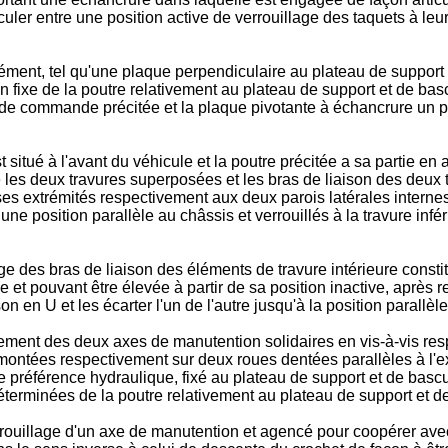
er entre une position active de verrouillage des taquets à leur 
ment, tel qu'une plaque perpendiculaire au plateau de support 
n fixe de la poutre relativement au plateau de support et de basc
gle de commande précitée et la plaque pivotante à échancrure un
situé à l'avant du véhicule et la poutre précitée a sa partie en
re les deux travures superposées et les bras de liaison des deux
à ses extrémités respectivement aux deux parois latérales inter
une position parallèle au châssis et verrouillés à la travure inf
des bras de liaison des éléments de travure intérieure constit
et pouvant être élevée à partir de sa position inactive, après ret
on en U et les écarter l'un de l'autre jusqu'à la position parallèl
ement des deux axes de manutention solidaires en vis-à-vis res
ontées respectivement sur deux roues dentées parallèles à l'ex
de préférence hydraulique, fixé au plateau de support et de ba
terminées de la poutre relativement au plateau de support et 
ouillage d'un axe de manutention et agencé pour coopérer avec 