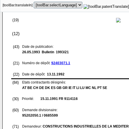
[toolBar.translateIn]
(19)
(12)
(43)
Date de publication:
26.05.1993
Bulletin 1993/21
(21)
Numéro de dépôt:
92403071.1
(22)
Date de dépôt:
13.11.1992
(84)
Etats contractants désignés:
AT BE CH DE DK ES GB GR IE IT LI LU MC NL PT SE
(30)
Priorité:
15.11.1991
FR 9114116
(60)
Demande divisionaire:
95202050.1 / 0685599
(71)
Demandeur:
CONSTRUCTIONS INDUSTRIELLES DE LA MEDITER