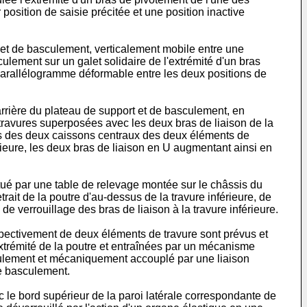
position de saisie précitée et une position inactive
et de basculement, verticalement mobile entre une
ulement sur un galet solidaire de l'extrémité d'un bras
 parallélogramme déformable entre les deux positions de
 arrière du plateau de support et de basculement, en
 travures superposées avec les deux bras de liaison de la
nes des deux caissons centraux des deux éléments de
érieure, les deux bras de liaison en U augmentant ainsi en
ué par une table de relevage montée sur le châssis du
rait de la poutre d'au-dessus de la travure inférieure, de
e de verrouillage des bras de liaison à la travure inférieure.
pectivement de deux éléments de travure sont prévus et
trémité de la poutre et entraînées par un mécanisme
sculement et mécaniquement accouplé par une liaison
de basculement.
le bord supérieur de la paroi latérale correspondante de