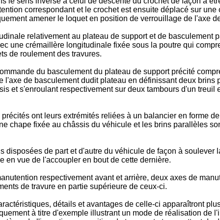
le sens inverse à celui de descente du crochet de façon à être 
tention correspondant et le crochet est ensuite déplacé sur une 
uement amener le loquet en position de verrouillage de l'axe d
itudinale relativement au plateau de support et de basculement 
 une crémaillère longitudinale fixée sous la poutre qui compre
ts de roulement des travures.
ommande du basculement du plateau de support précité compre
de l'axe de basculement dudit plateau en définissant deux brins
ssis et s'enroulant respectivement sur deux tambours d'un treui
récités ont leurs extrémités reliées à un balancier en forme de
'une chape fixée au châssis du véhicule et les brins parallèles s
disposées de part et d'autre du véhicule de façon à soulever la
re en vue de l'accoupler en bout de cette dernière.
utention respectivement avant et arrière, deux axes de manuten
nts de travure en partie supérieure de ceux-ci.
ractéristiques, détails et avantages de celle-ci apparaîtront plu
ement à titre d'exemple illustrant un mode de réalisation de l'i