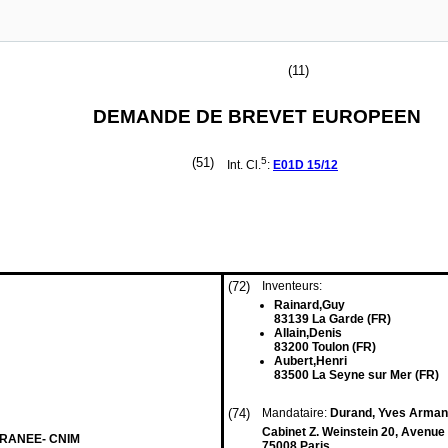
(11)
DEMANDE DE BREVET EUROPEEN
(51)
5
Int. Cl.
:
E01D
15/12
(72)
Inventeurs:
Rainard,Guy
83139 La Garde (FR)
Allain,Denis
83200 Toulon (FR)
Aubert,Henri
83500 La Seyne sur Mer (FR)
(74)
Mandataire:
Durand, Yves Arman
Cabinet Z. Weinstein 20, Avenue
RANEE- CNIM
75008 Paris