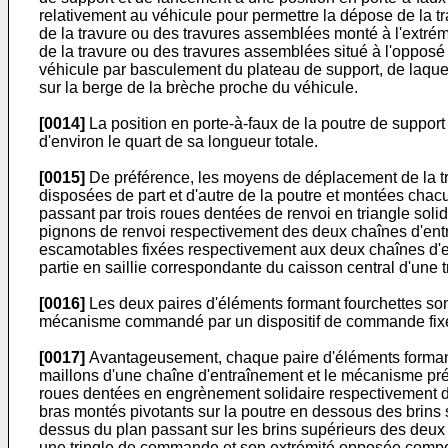
relativement au véhicule pour permettre la dépose de la 
de la travure ou des travures assemblées monté à l'extrém
de la travure ou des travures assemblées situé à l'opposé
véhicule par basculement du plateau de support, de laquel
sur la berge de la brèche proche du véhicule.
[0014]
La position en porte-à-faux de la poutre de support
d'environ le quart de sa longueur totale.
[0015]
De préférence, les moyens de déplacement de la tr
disposées de part et d'autre de la poutre et montées chac
passant par trois roues dentées de renvoi en triangle so
pignons de renvoi respectivement des deux chaînes d'entr
escamotables fixées respectivement aux deux chaînes d'en
partie en saillie correspondante du caisson central d'une 
[0016]
Les deux paires d'éléments formant fourchettes son
mécanisme commandé par un dispositif de commande fixé 
[0017]
Avantageusement, chaque paire d'éléments formant 
maillons d'une chaîne d'entraînement et le mécanisme pré
roues dentées en engrènement solidaire respectivement 
bras montés pivotants sur la poutre en dessous des brins 
dessus du plan passant sur les brins supérieurs des deux 
une tringle de commande et son extrémité opposée comport