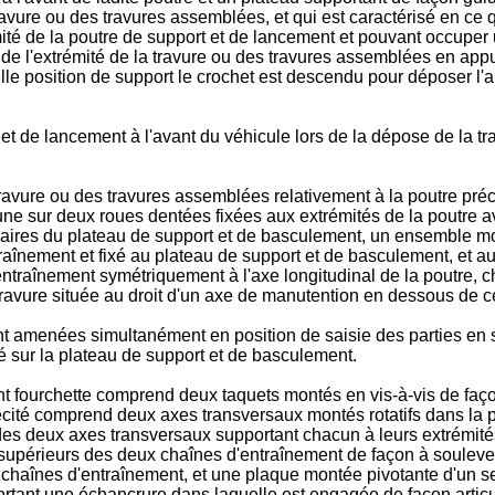
travure ou des travures assemblées, et qui est caractérisé en 
ité de la poutre de support et de lancement et pouvant occuper 
 de l'extrémité de la travure ou des travures assemblées en appu
le position de support le crochet est descendu pour déposer l'a
 et de lancement à l'avant du véhicule lors de la dépose de la t
avure ou des travures assemblées relativement à la poutre pré
une sur deux roues dentées fixées aux extrémités de la poutre a
lidaires du plateau de support et de basculement, un ensemble 
aînement et fixé au plateau de support et de basculement, et a
traînement symétriquement à l'axe longitudinal de la poutre, c
travure située au droit d'un axe de manutention en dessous de ce
t amenées simultanément en position de saisie des parties en s
sur la plateau de support et de basculement.
fourchette comprend deux taquets montés en vis-à-vis de faço
cité comprend deux axes transversaux montés rotatifs dans la p
des deux axes transversaux supportant chacun à leurs extrémit
supérieurs des deux chaînes d'entraînement de façon à soulever
chaînes d'entraînement, et une plaque montée pivotante d'un seu
ant une échancrure dans laquelle est engagée de façon articul