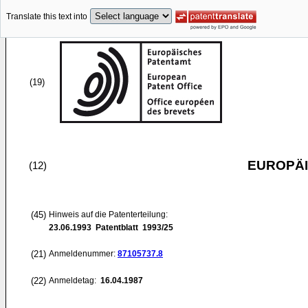
Translate this text into
(19)
EUROPÄI
(12)
(45)
Hinweis auf die Patenterteilung:
23.06.1993
Patentblatt 1993/25
(21)
Anmeldenummer:
87105737.8
(22)
Anmeldetag:
16.04.1987