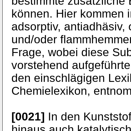
bestimmte zusätzliche
können. Hier kommen 
adsorptiv, antiadhäsiv,
und/oder flammhemmen
Frage, wobei diese Su
vorstehend aufgeführt
den einschlägigen Lex
Chemielexikon, entno
[0021]
In den Kunststo
hinaus auch katalytis