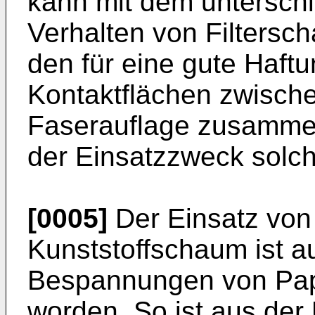
kann mit dem unterschi
Verhalten von Filtersc
den für eine gute Haftu
Kontaktflächen zwisc
Faserauflage zusamme
der Einsatzzweck solch
[0005]
Der Einsatz von 
Kunststoffschaum ist a
Bespannungen von Pap
worden. So ist aus der