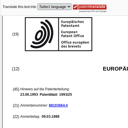
Translate this text into
(19)
EUROPÄI
(12)
(45)
Hinweis auf die Patenterteilung:
23.06.1993
Patentblatt 1993/25
(21)
Anmeldenummer:
88103664.4
(22)
Anmeldetag:
09.03.1988