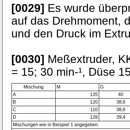
[0029]
Es wurde überprü
auf das Drehmoment, 
und den Druck im Extru
[0030]
Meßextruder, K
= 15; 30 min-¹, Düse 15
Mischung
M
G
A
135
40
B
120
38,6
C
110
38,6
D
128
39,4
Mischungen wie in Beispiel 1 angegeben.