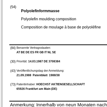
(54)
Polyolefinformmasse
Polyolefin moulding composition
Composition de moulage à base de polyoléfine
(84)
Benannte Vertragsstaaten:
AT BE DE ES FR GB IT NL SE
(30)
Priorität:
14.03.1987
DE 3708384
(43)
Veröffentlichungstag der Anmeldung:
21.09.1988
Patentblatt 1988/38
(73)
Patentinhaber:
HOECHST AKTIENGESELLSCHAFT
65926 Frankfurt am Main (DE)
Anmerkung: Innerhalb von neun Monaten nach 