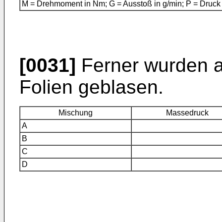
M = Drehmoment in Nm; G = Ausstoß in g/min; P = Druck 
[0031]
Ferner wurden a
Folien geblasen.
Mischung
Massedruck
A
B
C
D