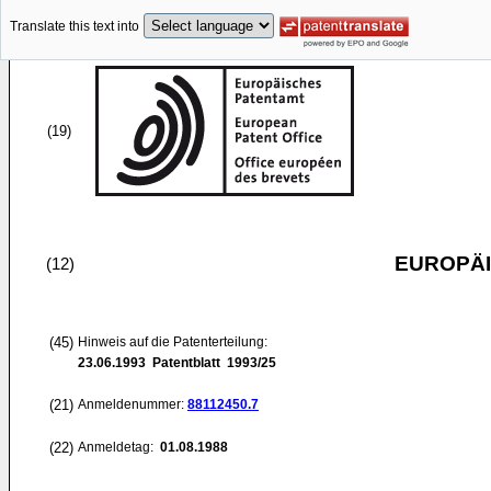
Translate this text into
(19)
EUROPÄI
(12)
(45)
Hinweis auf die Patenterteilung:
23.06.1993
Patentblatt 1993/25
(21)
Anmeldenummer:
88112450.7
(22)
Anmeldetag:
01.08.1988