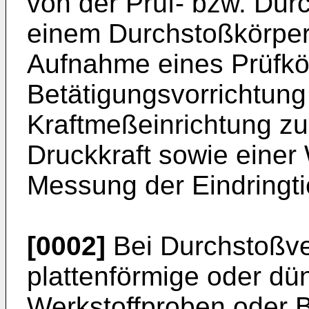
von der Prüf- bzw. Dur
einem Durchstoßkörper
Aufnahme eines Prüfkör
Betätigungsvorrichtung
Kraftmeßeinrichtung z
Druckkraft sowie eine
Messung der Eindringti
[0002]
Bei Durchstoßv
plattenförmige oder dün
Werkstoffproben oder B