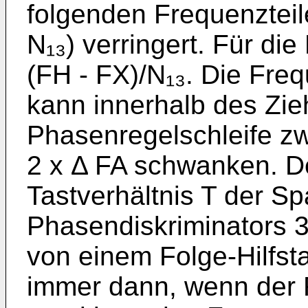
folgenden Frequenzteil
N₁₃) verringert. Für di
(FH - FX)/N₁₃. Die Fre
kann innerhalb des Zie
Phasenregelschleife z
2 x Δ FA schwanken. D
Tastverhältnis T der 
Phasendiskriminators 
von einem Folge-Hilfsta
immer dann, wenn der F