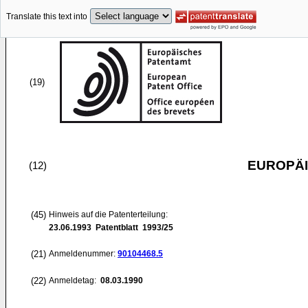
Translate this text into
(19)
EUROPÄI
(12)
(45)
Hinweis auf die Patenterteilung:
23.06.1993
Patentblatt 1993/25
(21)
Anmeldenummer:
90104468.5
(22)
Anmeldetag:
08.03.1990