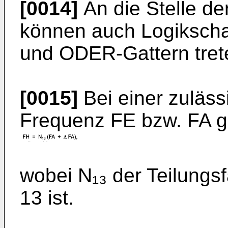
[0014]
An die Stelle de
können auch Logikscha
und ODER-Gattern tret
[0015]
Bei einer zuläs
Frequenz FE bzw. FA gi
wobei N₁₃ der Teilungsf
13 ist.