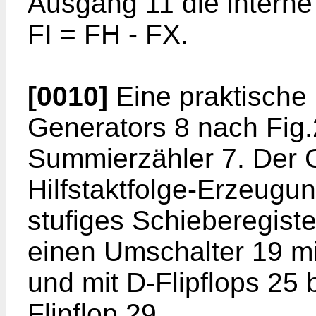
Ausgang 11 die intern
FI = FH - FX.
[0010]
Eine praktische 
Generators 8 nach Fig.
Summierzähler 7. Der G
Hilfstaktfolge-Erzeugun
stufiges Schieberegist
einen Umschalter 19 m
und mit D-Flipflops 25 
Flipflop 29.