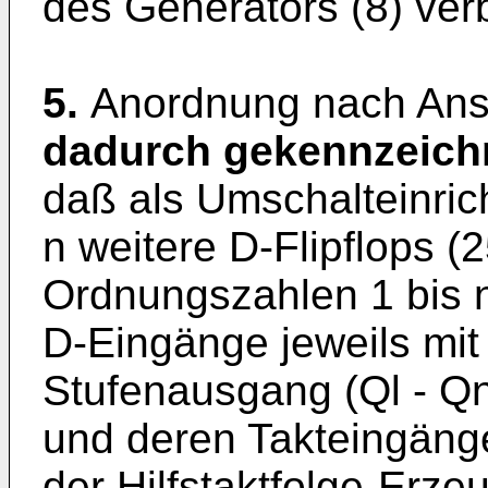
des Generators (8) ver
5.
Anordnung nach Ans
dadurch gekennzeich
daß als Umschalteinric
n weitere D-Flipflops (
Ordnungszahlen 1 bis 
D-Eingänge jeweils mit
Stufenausgang (Ql - Qn
und deren Takteingäng
der Hilfstaktfolge-Erze