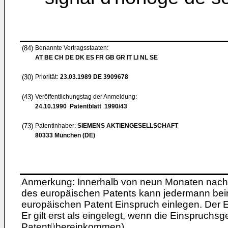
(84)
Benannte Vertragsstaaten:
AT BE CH DE DK ES FR GB GR IT LI NL SE
(30)
Priorität:
23.03.1989
DE 3909678
(43)
Veröffentlichungstag der Anmeldung:
24.10.1990
Patentblatt 1990/43
(73)
Patentinhaber:
SIEMENS AKTIENGESELLSCHAFT
80333 München (DE)
Anmerkung: Innerhalb von neun Monaten nach 
des europäischen Patents kann jedermann bei
europäischen Patent Einspruch einlegen. Der Ei
Er gilt erst als eingelegt, wenn die Einspruchsg
Patentübereinkommen).