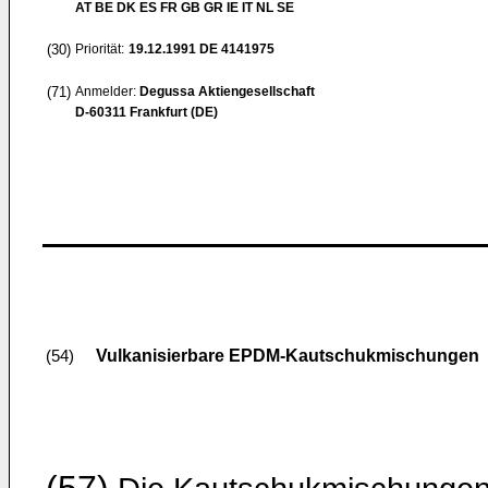
AT BE DK ES FR GB GR IE IT NL SE
(30)
Priorität:
19.12.1991
DE 4141975
(71)
Anmelder:
Degussa Aktiengesellschaft
D-60311 Frankfurt (DE)
Vulkanisierbare EPDM-Kautschukmischungen
(54)