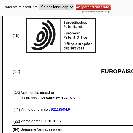
Translate this text into
(19)
EUROPÄIS
(12)
(43)
Veröffentlichungstag:
23.06.1993
Patentblatt 1993/25
(21)
Anmeldenummer:
92118584.9
(22)
Anmeldetag:
30.10.1992
(84)
Benannte Vertragsstaaten: