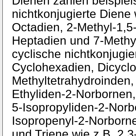
Dienen zählen beispiel
nichtkonjugierte Diene 
Octadien, 2-Methyl-1,5
Heptadien und 7-Methyl
cyclische nichtkonjugie
Cyclohexadien, Dicycl
Methyltetrahydroinden,
Ethyliden-2-Norbornen
5-Isopropyliden-2-Norb
Isopropenyl-2-Norborn
und Triene wie z.B. 2,3