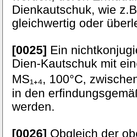
Dienkautschuk, wie z.B
gleichwertig oder überl
[0025]
Ein nichtkonjugi
Dien-Kautschuk mit ein
MS₁₊₄, 100°C, zwische
in den erfindungsgem
werden.
[0026]
Obgleich der ob