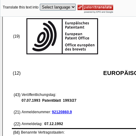
Translate this text into
(19)
EUROPÄIS
(12)
(43)
Veröffentlichungstag:
07.07.1993
Patentblatt 1993/27
(21)
Anmeldenummer:
92120860.9
(22)
Anmeldetag:
07.12.1992
(84)
Benannte Vertragsstaaten: