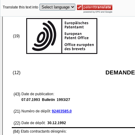
Translate this text into
(19)
DEMANDE
(12)
(43)
Date de publication:
07.07.1993
Bulletin 1993/27
(21)
Numéro de dépôt:
92403585.0
(22)
Date de dépôt:
30.12.1992
(84)
Etats contractants désignés: