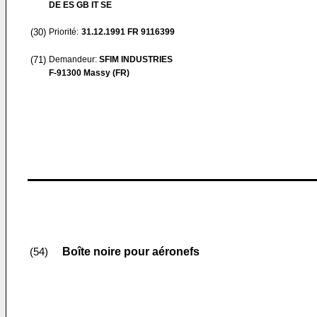
DE ES GB IT SE
(30)
Priorité:
31.12.1991
FR 9116399
(71)
Demandeur:
SFIM INDUSTRIES
F-91300 Massy (FR)
Boîte noire pour aéronefs
(54)