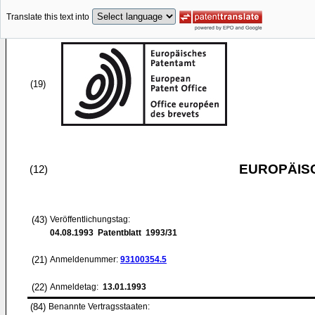
Translate this text into
(19)
EUROPÄIS
(12)
(43)
Veröffentlichungstag:
04.08.1993
Patentblatt 1993/31
(21)
Anmeldenummer:
93100354.5
(22)
Anmeldetag:
13.01.1993
(84)
Benannte Vertragsstaaten: