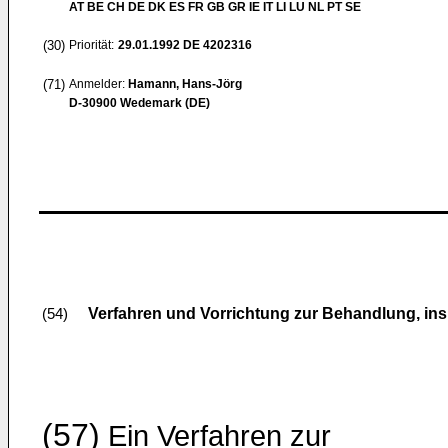
AT BE CH DE DK ES FR GB GR IE IT LI LU NL PT SE
(30)
Priorität:
29.01.1992
DE 4202316
(71)
Anmelder:
Hamann, Hans-Jörg
D-30900 Wedemark (DE)
Verfahren und Vorrichtung zur Behandlung, in
(54)
(57)
Ein Verfahren zur