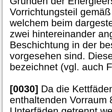
Gründen der Energieers
Vorrichtungsteil gemäß 
welchem beim dargestel
zwei hintereinander an
Beschichtung in der b
vorgesehen sind. Dieser
bezeichnet (vgl. auch Fi
[0030]
Da die Kettfäden
enthaltenden Vorraum 8
Unterfäden getrennt wer