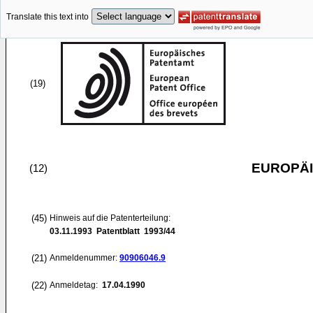
Translate this text into
(19)
EUROPÄI
(12)
(45)
Hinweis auf die Patenterteilung:
03.11.1993
Patentblatt 1993/44
(21)
Anmeldenummer:
90906046.9
(22)
Anmeldetag:
17.04.1990