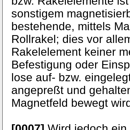
bzw. Rakelelemente ist
sonstigem magnetisier
bestehende, mittels Ma
Rollrakel; dies vor all
Rakelelement keiner m
Befestigung oder Eins
lose auf- bzw. eingele
angepreßt und gehalten
Magnetfeld bewegt wird
[0007]
Wird jedoch ein 