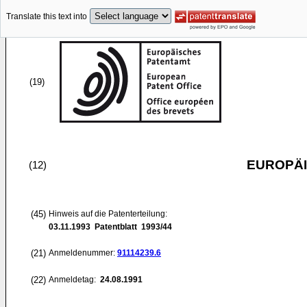
Translate this text into
(19)
EUROPÄI
(12)
(45)
Hinweis auf die Patenterteilung:
03.11.1993
Patentblatt 1993/44
(21)
Anmeldenummer:
91114239.6
(22)
Anmeldetag:
24.08.1991