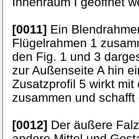
Innenraum I geöffnet w
[0011]
Ein Blendrahmen
Flügelrahmen 1 zusamm
den Fig. 1 und 3 darge
zur Außenseite A hin ei
Zusatzprofil 5 wirkt mit
zusammen und schafft 
[0012]
Der äußere Falz
andere Mittel und Gest