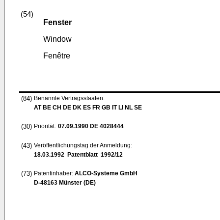
(54)
Fenster
Window
Fenêtre
(84)
Benannte Vertragsstaaten:
AT BE CH DE DK ES FR GB IT LI NL SE
(30)
Priorität:
07.09.1990
DE 4028444
(43)
Veröffentlichungstag der Anmeldung:
18.03.1992
Patentblatt 1992/12
(73)
Patentinhaber:
ALCO-Systeme GmbH
D-48163 Münster (DE)