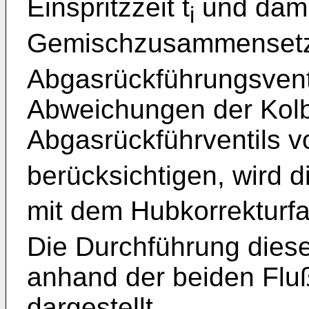
Einspritzzeit t
und dami
i
Gemischzusammensetz
Abgasrückführungsvent
Abweichungen der Kolb
Abgasrückführventils 
berücksichtigen, wird d
mit dem Hubkorrekturf
Die Durchführung diese
anhand der beiden Flu
dargestellt.