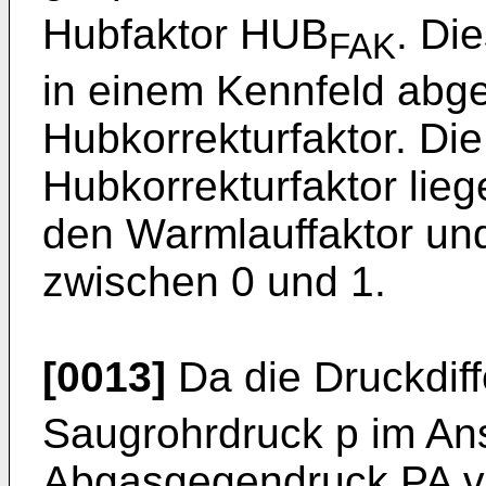
Hubfaktor HUB
. Di
FAK
in einem Kennfeld abge
Hubkorrekturfaktor. Die
Hubkorrekturfaktor lie
den Warmlauffaktor un
zwischen 0 und 1.
[0013]
Da die Druckdif
Saugrohrdruck p im An
Abgasgegendruck PA vo