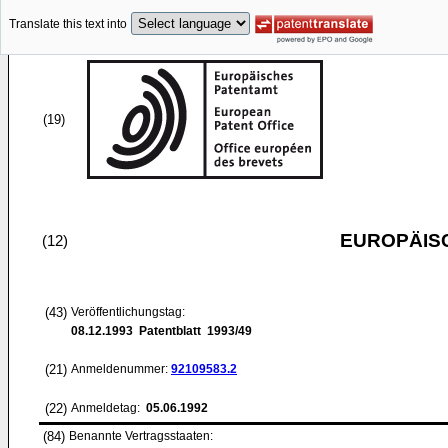
Translate this text into
(19)
EUROPÄIS
(12)
(43)
Veröffentlichungstag:
08.12.1993
Patentblatt 1993/49
(21)
Anmeldenummer:
92109583.2
(22)
Anmeldetag:
05.06.1992
(84)
Benannte Vertragsstaaten: