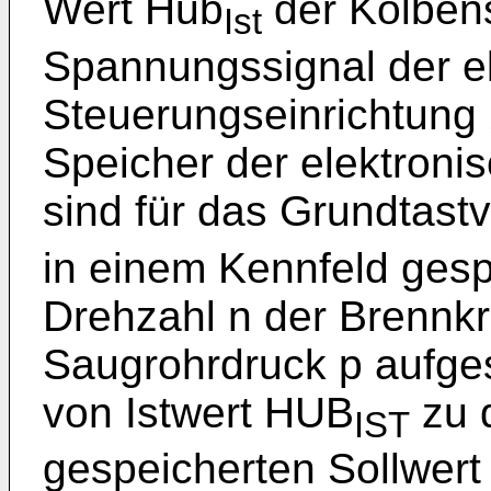
Wert Hub
der Kolbens
Ist
Spannungssignal der e
Steuerungseinrichtung 
Speicher der elektroni
sind für das Grundtastv
in einem Kennfeld gesp
Drehzahl n der Brennk
Saugrohrdruck p aufges
von Istwert HUB
zu 
IST
gespeicherten Sollwer