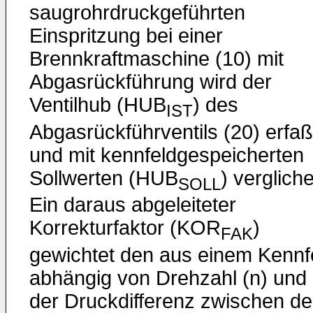
saugrohrdruckgeführten
Einspritzung bei einer
Brennkraftmaschine (10) mit
Abgasrückführung wird der
Ventilhub (HUB
) des
IST
Abgasrückführventils (20) erfaß
und mit kennfeldgespeicherten
Sollwerten (HUB
) verglich
SOLL
Ein daraus abgeleiteter
Korrekturfaktor (KOR
)
FAK
gewichtet den aus einem Kennf
abhängig von Drehzahl (n) und
der Druckdifferenz zwischen d