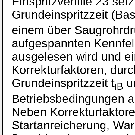
Einspritzventile 23 se
Grundeinspritzzeit (Basi
einem über Saugrohrdr
aufgespannten Kennfel
ausgelesen wird und e
Korrekturfaktoren, dur
Grundeinspritzzeit t
un
iB
Betriebsbedingungen a
Neben Korrekturfaktore
Startanreicherung, Wa