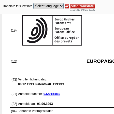
Translate this text into
(19)
EUROPÄIS
(12)
(43)
Veröffentlichungstag:
08.12.1993
Patentblatt 1993/49
(21)
Anmeldenummer:
93201548.0
(22)
Anmeldetag:
01.06.1993
(84)
Benannte Vertragsstaaten: