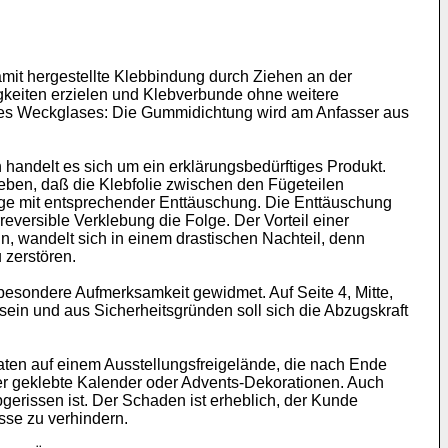
mit hergestellte Klebbindung durch Ziehen an der
tigkeiten erzielen und Klebverbunde ohne weitere
ines Weckglases: Die Gummidichtung wird am Anfasser aus
 handelt es sich um ein erklärungsbedürftiges Produkt.
kleben, daß die Klebfolie zwischen den Fügeteilen
olge mit entsprechender Enttäuschung. Die Enttäuschung
reversible Verklebung die Folge. Der Vorteil einer
, wandelt sich in einem drastischen Nachteil, denn
 zerstören.
esondere Aufmerksamkeit gewidmet. Auf Seite 4, Mitte,
 sein und aus Sicherheitsgründen soll sich die Abzugskraft
aten auf einem Ausstellungsfreigelände, die nach Ende
ter geklebte Kalender oder Advents-Dekorationen. Auch
gerissen ist. Der Schaden ist erheblich, der Kunde
sse zu verhindern.