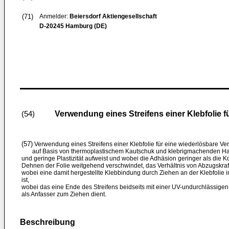
(71)
Anmelder:
Beiersdorf Aktiengesellschaft
D-20245 Hamburg (DE)
Verwendung eines Streifens einer Klebfolie f
(54)
(57)
Verwendung eines Streifens einer Klebfolie für eine wiederlösbare Ve
auf Basis von thermoplastischem Kautschuk und klebrigmachenden Harzen
und geringe Plastizität aufweist und wobei die Adhäsion geringer als die 
Dehnen der Folie weitgehend verschwindet, das Verhältnis von Abzugskraft 
wobei eine damit hergestellte Klebbindung durch Ziehen an der Klebfolie
ist,
wobei das eine Ende des Streifens beidseits mit einer UV-undurchlässigen
als Anfasser zum Ziehen dient.
Beschreibung