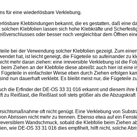
ens für eine wiederlösbare Verklebung.
rlösbare Klebbindungen bekannt, die es gestatten, daß eine da
it solchen Klebfolien lassen sich hohe Klebkräfte und Scherfes
s Reißverschlusses oder besser noch vergleichbar dem Öffnen e
teile bei der Verwendung solcher Klebfolien gezeigt. Zum einen
wendet hat, ist leicht geneigt, die Fügeteile so aufeinander zu 
icht mehr daran ziehen: eine irreversible Verklebung ist die F
eim Ziehen an der Klebfolie diese abreißt: auch hier ist eine ir
ügeteile in einfachster Weise eben durch Ziehen erfolgen kann
ind nun dauerhaft verklebt. Es bleibt meist nur, die Fügeteile zu
ch die Erfinder der DE-OS 33 31 016 erkannt und diesem ihre b
u Reißlast, die Reißlast soll stets größer als die Abzugskraft
Vorsichtsmaßnahme oft nicht genügt. Eine Verklebung von Substr
d von Abrissen nicht mehr zu trennen. Ebenso etwa auf ein Fens
irreversiblem Wandschmuck, sobald die Klebfolie beim Ziehen ab
n, wie DE-OS 33 31 016 dies empfihelt, hilft nicht, solche Abri