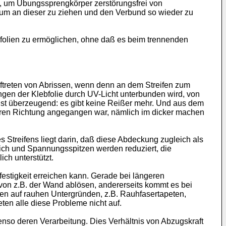
t, um Übungssprengkörper zerstörungsfrei von
 um an dieser zu ziehen und den Verbund so wieder zu
ebfolien zu ermöglichen, ohne daß es beim trennenden
treten von Abrissen, wenn denn an dem Streifen zum
ngen der Klebfolie durch UV-Licht unterbunden wird, von
 ist überzeugend: es gibt keine Reißer mehr. Und aus dem
eren Richtung angegangen war, nämlich im dicker machen
treifens liegt darin, daß diese Abdeckung zugleich als
lich und Spannungsspitzen werden reduziert, die
ch unterstützt.
festigkeit erreichen kann. Gerade bei längeren
 von z.B. der Wand ablösen, andererseits kommt es bei
gen auf rauhen Untergründen, z.B. Rauhfasertapeten,
en alle diese Probleme nicht auf.
enso deren Verarbeitung. Dies Verhältnis von Abzugskraft