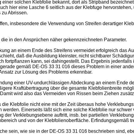
iner solchen Klebfolie bekannt, dort als Stripband bezeichne
h hier eine Lasche 6 seitlich aus der Klebfuge hervorstehen,
 zu Abrissen.
affen, insbesondere die Verwendung von Streifen derartiger Kl
 die in den Ansprüchen näher gekennzeichneten Parameter.
ng an einem Ende des Streifens vermeidet erfolgreich das Auf
ieht, daß die Ausbildung kleinster, nicht sichtbarer Schädigu
fortpflanzen kann, sei dahingestellt. Das Ergebnis jedenfalls
och gerade gemäß DE-OS 33 31 016 dieses Problem in einer and
Ansatz zur Lösung des Problems erkennbar.
ndung einer UV-undurchlässigen Abdeckung an einem Ende des S
ßigere Kraftübertragung über die gesamte Klebfolienbreite mög
Damit wird also das Vermeiden von Rissen beim Ziehen zusätzli
 die Klebfolie nicht eine mit der Zeit überaus hohe Verklebungs
werden. Einerseits läßt sich eine solche Klebfolie nur schwer
der Verklebungsebene auftritt, insb. bei partiellen Verklebun
bereich und von der Klebfolienoberfläche. Erfindungsgemäß tret
lche sein, wie sie in der DE-OS 33 31 016 beschrieben sind, eb