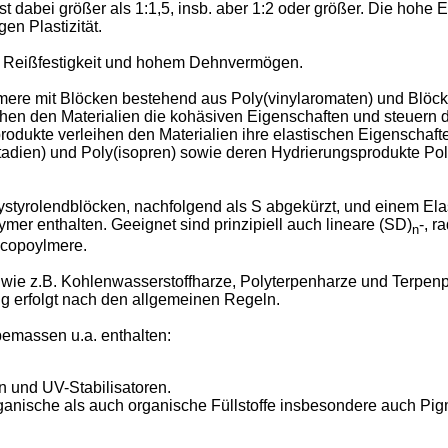
dabei größer als 1:1,5, insb. aber 1:2 oder größer. Die hohe Ela
gen Plastizität.
er Reißfestigkeit und hohem Dehnvermögen.
ere mit Blöcken bestehend aus Poly(vinylaromaten) und Blöck
hen den Materialien die kohäsiven Eigenschaften und steuern da
dukte verleihen den Materialien ihre elastischen Eigenschafte
utadien) und Poly(isopren) sowie deren Hydrierungsprodukte Pol
styrolendblöcken, nachfolgend als S abgekürzt, und einem Ela
r enthalten. Geeignet sind prinzipiell auch lineare (SD)
-, r
n
kcopoylmere.
 wie z.B. Kohlenwasserstoffharze, Polyterpenharze und Terpe
g erfolgt nach den allgemeinen Regeln.
emassen u.a. enthalten:
en und UV-Stabilisatoren.
ganische als auch organische Füllstoffe insbesondere auch Pig