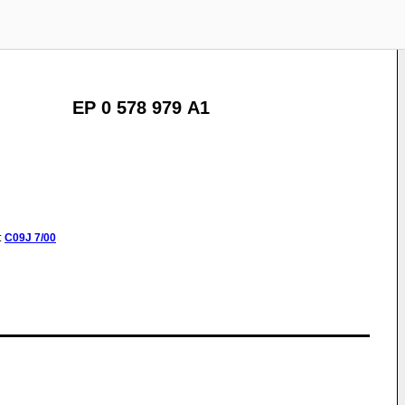
EP 0 578 979 A1
:
C09J
7/00