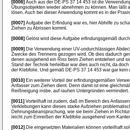
[0006]
Auch aus der DE-PS 37 14 453 ist die Verwendung e
Übungsobjekten wieder abnehmen zu können. Man läßt auc
lösen. Auch bei dieser Anwendung kommt es in der Praxis
[0007]
Aufgabe der Erfindung war es, hier Abhilfe zu sch
Ziehen zu Abrissen kommt.
[0008]
Gelöst wird diese Aufgabe erfindungsgemäß durch
[0009]
Die Verwendung einer UV-undurchlässigen Abdecku
Zwecke des Trennens gezogen wird. Ob dies dadurch gesch
denen ausgehend ein Riss beim Ziehen entstehen und sich 
Stand der Technik herleitbar war dies auch nicht, da d
der Klebfolie. Und gemäß DE-PS 37 14 453 war gar kein 
[0010]
Ein weiterer Vorteil der erfindungsgemäßen Verwe
Anfasser zum Ziehen dient. Denn damit ist eine gleichmä
Reißneigung insbe. auf rauhen Untergründen vermindert. 
[0011]
Vorteilhaft ist zudem, daß im Bereich des Anfassers
Verklebungen kann dieses starke Aufziehen problematisch 
Dehnungsbeanspruchung, wie sie beim Ziehen in Richtung 
leicht zum Einreißen der Klebfolie ausgehend vom Kanten
[0012]
Die eingesetzten Materialien können vorteilhaft so