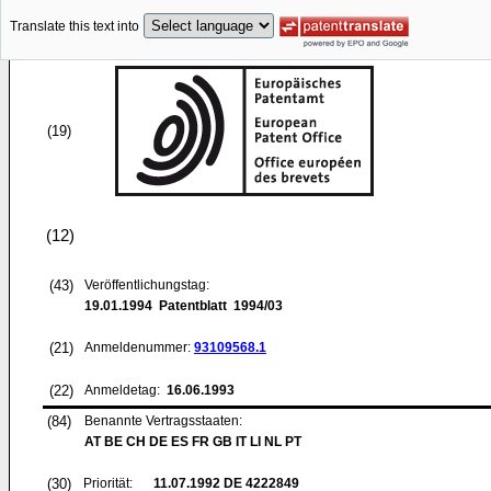
Translate this text into
(19)
(12)
(43)
Veröffentlichungstag:
19.01.1994
Patentblatt 1994/03
(21)
Anmeldenummer:
93109568.1
(22)
Anmeldetag:
16.06.1993
(84)
Benannte Vertragsstaaten:
AT BE CH DE ES FR GB IT LI NL PT
(30)
Priorität:
11.07.1992
DE 4222849