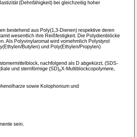
stizität (Dehnfähigkeit) bei gleichzeitig hoher
en bestehend aus Poly(1,3-Dienen) respektive deren
mit wesentlich ihre Reißfestigkeit. Die Polydienblöcke
n. Als Polyvinylaromat wird vornehmlich Polystyrol
y(Ethylen/Butylen) und Poly(Ethylen/Propylen)
stomermittelblock, nachfolgend als D abgekürzt, (SDS-
adiale und sternförmige (SD)
X-Multiblockcopolymere,
n
nphenolharze sowie Kolophonium und
mente sein.