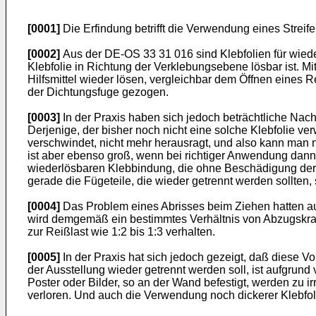
[0001]
Die Erfindung betrifft die Verwendung eines Streif
[0002]
Aus der DE-OS 33 31 016 sind Klebfolien für wiede
Klebfolie in Richtung der Verklebungsebene lösbar ist. M
Hilfsmittel wieder lösen, vergleichbar dem Öffnen eine
der Dichtungsfuge gezogen.
[0003]
In der Praxis haben sich jedoch beträchtliche Nach
Derjenige, der bisher noch nicht eine solche Klebfolie ver
verschwindet, nicht mehr herausragt, und also kann man n
ist aber ebenso groß, wenn bei richtiger Anwendung dann b
wiederlösbaren Klebbindung, die ohne Beschädigung der F
gerade die Fügeteile, die wieder getrennt werden sollten, s
[0004]
Das Problem eines Abrisses beim Ziehen hatten au
wird demgemäß ein bestimmtes Verhältnis von Abzugskraft z
zur Reißlast wie 1:2 bis 1:3 verhalten.
[0005]
In der Praxis hat sich jedoch gezeigt, daß diese 
der Ausstellung wieder getrennt werden soll, ist aufgrun
Poster oder Bilder, so an der Wand befestigt, werden zu 
verloren. Und auch die Verwendung noch dickerer Klebfolie