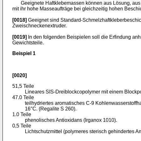
Geeignete Haftklebemassen können aus Lösung, aus Disp
mit ihr hohe Masseaufträge bei gleichzeitig hohen Besch
[0018]
Geeignet sind Standard-Schmelzhaftkleberbeschich
Zweischneckenextruder.
[0019]
In den folgenden Beispielen soll die Erfindung an
Gewichtsteile.
Beispiel 1
[0020]
51,5 Teile
Lineares SIS-Dreiblockcopolymer mit einem Blockpo
47.0 Teile
teilhydriertes aromatisches C-9 Kohlenwasserstof
16°C. (Regalite S 260).
1.0 Teile
phenolisches Antioxidans (Irganox 1010).
0,5 Teile
Lichtschutzmittel (polymeres sterisch gehindertes A