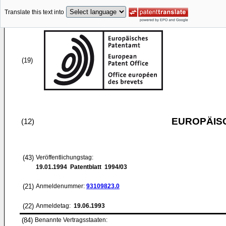
Translate this text into
(19)
EUROPÄIS
(12)
(43)
Veröffentlichungstag:
19.01.1994
Patentblatt 1994/03
(21)
Anmeldenummer:
93109823.0
(22)
Anmeldetag:
19.06.1993
(84)
Benannte Vertragsstaaten: