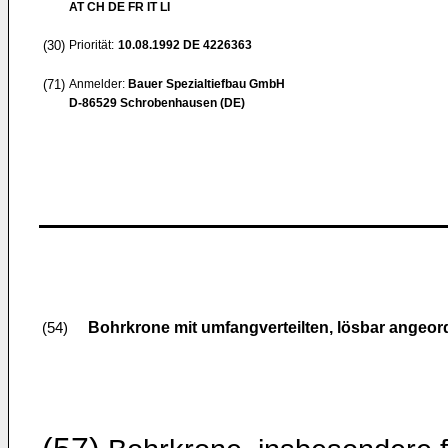
AT CH DE FR IT LI
(30)
Priorität:
10.08.1992
DE 4226363
(71)
Anmelder:
Bauer Spezialtiefbau GmbH
D-86529 Schrobenhausen (DE)
Bohrkrone mit umfangverteilten, lösbar angeo
(54)