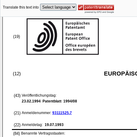
Translate this text into
(19)
EUROPÄIS
(12)
(43)
Veröffentlichungstag:
23.02.1994
Patentblatt 1994/08
(21)
Anmeldenummer:
93111525.7
(22)
Anmeldetag:
19.07.1993
(84)
Benannte Vertragsstaaten: