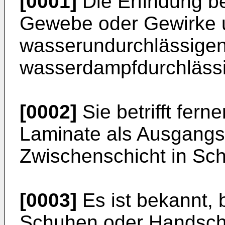
[0001]
Die Erfindung be
Gewebe oder Gewirke 
wasserundurchlässige
wasserdampfdurchlässi
[0002]
Sie betrifft fer
Laminate als Ausgangsm
Zwischenschicht in Sc
[0003]
Es ist bekannt, 
Schuhen oder Handsch