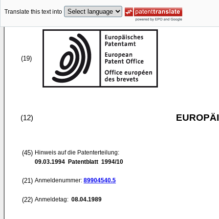
Translate this text into
(19)
EUROPÄI
(12)
(45)
Hinweis auf die Patenterteilung:
09.03.1994
Patentblatt 1994/10
(21)
Anmeldenummer:
89904540.5
(22)
Anmeldetag:
08.04.1989